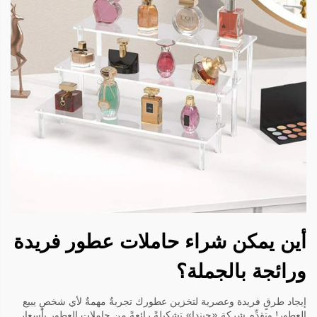
أين يمكن شراء حاملات عطور فريدة
ورائجة بالجملة؟
إيجاد طرقٍ فريدة وعصرية لتخزين عطورك تجربةٌ مهمةٌ لأي شخصٍ يبيع
العطور! وتقدِّم شركة «جيندا» تشكيلةً رائعةً من حاملات العطور بأسعارٍ