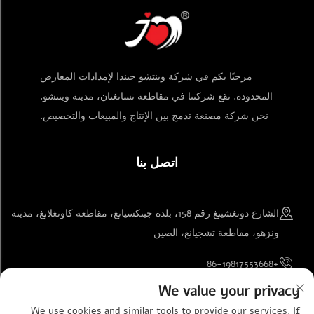
مرحبًا بكم في شركة وينتشو جيندا لإمدادات المعارض
المحدودة. تقع شركتنا في مقاطعة تسانغنان، مدينة وينتشو.
نحن شركة مصنعة تدمج بين الإنتاج والمبيعات والتخصيص.
اتصل بنا
الشارع دونغشينغ رقم 158، بلدة جينكسيانغ، مقاطعة كاونغلانغ، مدينة
ونزهو، مقاطعة تشجيانغ، الصين
+86-19817553668
We value your privacy
[email protected]
We use cookies and similar tools to provide our services. If