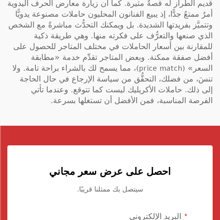
قديم الطراز له قصةٌ مثيرة. كما أن زيارة معارض الحرف اليدوية
أمرٌ ممتعٌ جدًّا، إذ يبيع الفنانون المحليون حاملات مصنوعة يدويًّا
وتتميَّز بفريدتها الشديدة. بل ويمكنك التحدُّث مباشرةً مع الشخص
الذي صنعها والتعرُّف على فكرته منها. وهي طريقة ذكية
للمقارنة بين أسعار الحاملات في مختلف المتاجر للحصول على
أفضل صفقة ممكنة. وبعض المتاجر تقدِّم خدمة «مطابقة
السعر» (price match)، مما يسمح لك بالشراء براحة تامة. ولا
تنسَ، من فضلك، التحقُّق من سياسة الإرجاع في حال الحاجة
إلى ذلك.
حاملات الأكريليك
ليست كما تتوقع. وعندما تأتي
الفرصة المناسبة، فمن الأفضل أن تستغلها بسرعة.
احصل على عرض سعر مجاني
سيتصل بك ممثلنا قريبًا.
البريد الإلكتروني