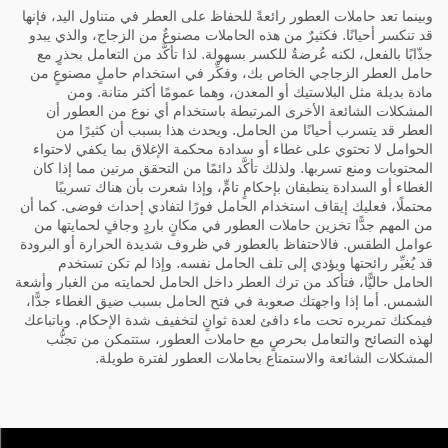
وبينما تعد حاملات العطور رائعةً للحفاظ على العطر في متناول اليد، فإنها
قد تنكسر أحيانًا. فكثيرٌ من هذه الحاملات مصنوعٌ من الزجاج، والذي يبدو
جذّابًا بالفعل، لكنه عُرضةٌ للكسر بسهولة. لذا تأكَّد من التعامل بحذرٍ مع
حامل العطر الزجاجي الخاص بك، وفكِّر في استخدام حاملٍ مصنوعٍ من
مادة بديلة مثل البلاستيك أو المعدن، وهما عمومًا أكثر متانة. ومن
المشكلات الشائعة الأخرى المرتبطة باستخدام أي نوع من العطور أن
العطر قد يتسرب أحيانًا من الحامل. ويحدث هذا بسبب أن كثيرًا من
الحوامل لا تحتوي على غطاء أو سدادة محكمة الإغلاق بما يكفي لاحتواء
المحتويات ومنع تسربها. ولذلك تأكَّد دائمًا من التحقق مرتين مما إذا كان
الغطاء أو السدادة ينطبقان بإحكامٍ تامٍّ، وإذا شعرت بأن هناك تسريبًا
محتملًا، فعليك إيقاف استخدام الحامل فورًا لتفادي إحداث فوضى. كما أن
من المهم جدًّا تخزين حاملات العطور في مكانٍ باردٍ وجافٍ لحمايتها من
عوامل الطقس. فالاحتفاظ بالعطور في ظروف شديدة الحرارة أو البرودة
قد يُغيِّر رائحتها ويؤدي إلى تلف الحامل نفسه. وإذا لم تكن تستخدم
الحامل حاليًّا، فتأكد من ترك العطر داخل الحامل لحمايته من الغبار وأشعة
الشمس. أما إذا واجهتك صعوبة في فتح الحامل بسبب ضيق الغطاء جدًّا،
فيمكنك تمريره تحت ماء دافئ لعدة ثوانٍ لتخفيف شدة الإحكام. وباتباعك
لهذه النصائح والتعامل بحرصٍ مع حاملات العطور، ستتمكن من تجنُّب
المشكلات الشائعة والاستمتاع بحاملات العطور لفترة طويلة.