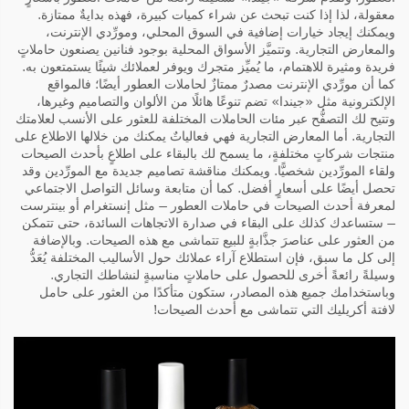
معقولة، لذا إذا كنت تبحث عن شراء كميات كبيرة، فهذه بدايةٌ ممتازة.
ويمكنك إيجاد خيارات إضافية في السوق المحلي، ومورِّدي الإنترنت،
والمعارض التجارية. وتتميَّز الأسواق المحلية بوجود فنانين يصنعون حاملاتٍ
فريدة ومثيرة للاهتمام، ما يُميِّز متجرك ويوفر لعملائك شيئًا يستمتعون به.
كما أن مورِّدي الإنترنت مصدرٌ ممتازٌ لحاملات العطور أيضًا؛ فالمواقع
الإلكترونية مثل «جيندا» تضم تنوعًا هائلًا من الألوان والتصاميم وغيرها،
وتتيح لك التصفُّح عبر مئات الحاملات المختلفة للعثور على الأنسب لعلامتك
التجارية. أما المعارض التجارية فهي فعالياتٌ يمكنك من خلالها الاطلاع على
منتجات شركاتٍ مختلفةٍ، ما يسمح لك بالبقاء على اطلاعٍ بأحدث الصيحات
ولقاء المورِّدين شخصيًّا. ويمكنك مناقشة تصاميم جديدة مع المورِّدين وقد
تحصل أيضًا على أسعارٍ أفضل. كما أن متابعة وسائل التواصل الاجتماعي
لمعرفة أحدث الصيحات في حاملات العطور — مثل إنستغرام أو بينترست
— ستساعدك كذلك على البقاء في صدارة الاتجاهات السائدة، حتى تتمكن
من العثور على عناصرَ جذَّابةٍ للبيع تتماشى مع هذه الصيحات. وبالإضافة
إلى كل ما سبق، فإن استطلاع آراء عملائك حول الأساليب المختلفة يُعَدُّ
وسيلةً رائعةً أخرى للحصول على حاملاتٍ مناسبةٍ لنشاطك التجاري.
وباستخدامك جميع هذه المصادر، ستكون متأكدًا من العثور على
حامل
لافتة أكريليك
التي تتماشى مع أحدث الصيحات!