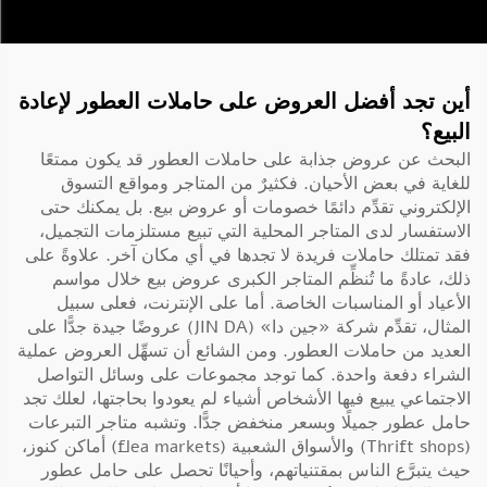
أين تجد أفضل العروض على حاملات العطور لإعادة
البيع؟
البحث عن عروض جذابة على حاملات العطور قد يكون ممتعًا
للغاية في بعض الأحيان. فكثيرٌ من المتاجر ومواقع التسوق
الإلكتروني تقدِّم دائمًا خصومات أو عروض بيع. بل يمكنك حتى
الاستفسار لدى المتاجر المحلية التي تبيع مستلزمات التجميل،
فقد تمتلك حاملات فريدة لا تجدها في أي مكان آخر. علاوةً على
ذلك، عادةً ما تُنظِّم المتاجر الكبرى عروض بيع خلال مواسم
الأعياد أو المناسبات الخاصة. أما على الإنترنت، فعلى سبيل
المثال، تقدِّم شركة «جين دا» (JIN DA) عروضًا جيدة جدًّا على
العديد من حاملات العطور. ومن الشائع أن تسهِّل العروض عملية
الشراء دفعة واحدة. كما توجد مجموعات على وسائل التواصل
الاجتماعي يبيع فيها الأشخاص أشياء لم يعودوا بحاجتها، لعلك تجد
حامل عطور جميلًا وبسعر منخفض جدًّا. وتشبه متاجر التبرعات
(Thrift shops) والأسواق الشعبية (flea markets) أماكن كنوز،
حيث يتبرَّع الناس بمقتنياتهم، وأحيانًا تحصل على حامل عطور