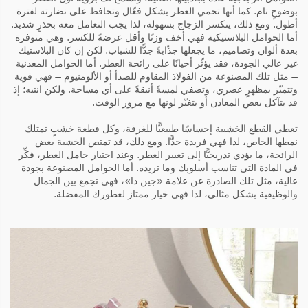
بوضوحٍ تام. كما أنها تحمي العطر بشكل فعّال وتحافظ على نضارته لفترة
أطول. ومع ذلك، ينكسر الزجاج بسهولة، لذا يجب التعامل معه بحذرٍ شديد.
أما الحوامل البلاستيكية فهي أخف وزنًا وأقل عرضةً للكسر. وهي متوفرة
بعدة ألوان وتصاميم، ما يجعلها جذّابةً جدًّا للشباب. لكن إن كان البلاستيك
غير عالي الجودة، فقد يؤثّر أحيانًا على رائحة العطر. أما الحوامل المعدنية
— مثل تلك المصنوعة من الفولاذ المقاوم للصدأ أو الألومنيوم — فهي قوية
وتتميّز بمظهرٍ عصري، وتضفي لمسةً أنيقةً على أي مساحة. ولكن انتبه؛ إذ
قد يتآكل بعض المعادن أو يتغيّر لونها مع مرور الوقت.
تعطي القطع الخشبية إحساسًا طبيعيًّا للغرفة، وكل قطعة خشبٍ تمتلك
نمطها الخاص، لذا فهي فريدة جدًّا. ومع ذلك، قد تمتص الخشبة بعض
الرائحة، ما يؤدي تدريجيًّا إلى تغيير العطر. وعند اختيار حامل العطر، فكِّر
في المادة التي تناسب أسلوبك وما تريده. أما الحوامل المصنوعة بجودة
عالية، مثل تلك الصادرة عن علامة «جين دا»، فهي تجمع بين الجمال
والوظيفية بشكل مثالي، لذا فهي خيار ممتاز لعطورك المفضلة.