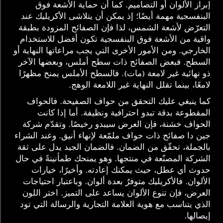
إبراز الألوان أو التصاميم. كما أن حماية الأشعة فوق
البنفسجية مهمة أيضًا؛ إذ يمكن أن يتلاشى الأكريليك عند
التعرّض لأشعة الشمس، لذا فإن الصفائح المزودة بطبقة
واقية من الأشعة فوق البنفسجية تكون أفضل للاستخدام
الخارجي. ومن الأمور الأخرى التي يجب مراعاتها النهاية أو
السطح. فبعض الصفائح ذات سطح أملس، وبعضها الآخر
ذو نهائية غير لامعة (مات). فالسطح الأملس يمنح مظهرًا
لامعًا، بينما تقلل النهاية غير اللامعة الوهج.
كما ينبغي عليك التحقق من حواف الصفيحة. فالحواف
المقطوعة بدقة تبدو احترافية ونظيفة. أما إذا كانت
الحواف خشنة، فإن العرض سيبدو رخيصًا. وتقدّم شركة
جين دا صفائح ذات حواف ملمّعة لإنهاء أنيق. وعند الشراء
بالجملة، تحقّق من الضمان. فالضمان الجيد يدل على ثقة
الشركة المصنّعة في منتجها. وهو يمنحك طمأنينةً في حال
حدوث أي عطل، حيث يمكنك إعادته. وأخيرًا، خيارات
الألوان. فالأكريليك متوفرٌ بعدة ألوان. وباعتبار احتياجات
العرض، فإن تنوع الألوان يساعد على التميز. اختر اللون
الذي يتناسب مع هوية العلامة التجارية والرسالة التي تود
إيصالها.