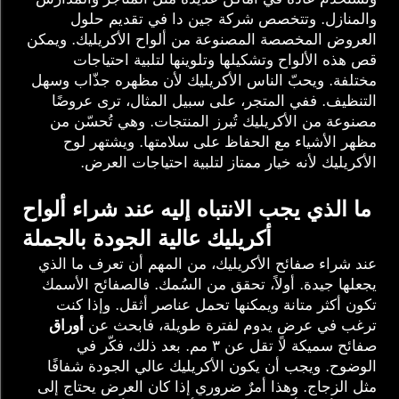
والمنازل. وتتخصص شركة جين دا في تقديم حلول
العروض المخصصة المصنوعة من ألواح الأكريليك. ويمكن
قص هذه الألواح وتشكيلها وتلوينها لتلبية احتياجات
مختلفة. ويحبّ الناس الأكريليك لأن مظهره جذّاب وسهل
التنظيف. ففي المتجر، على سبيل المثال، ترى عروضًا
مصنوعة من الأكريليك تُبرز المنتجات. وهي تُحسّن من
مظهر الأشياء مع الحفاظ على سلامتها. ويشتهر لوح
الأكريليك لأنه خيار ممتاز لتلبية احتياجات العرض.
ما الذي يجب الانتباه إليه عند شراء ألواح
أكريليك عالية الجودة بالجملة
عند شراء صفائح الأكريليك، من المهم أن تعرف ما الذي
يجعلها جيدة. أولاً، تحقق من السُمك. فالصفائح الأسمك
تكون أكثر متانة ويمكنها تحمل عناصر أثقل. وإذا كنت
ترغب في عرضٍ يدوم لفترة طويلة، فابحث عن
أوراق
صفائح سميكة لا تقل عن ٣ مم. بعد ذلك، فكّر في
الوضوح. ويجب أن يكون الأكريليك عالي الجودة شفافًا
مثل الزجاج. وهذا أمرٌ ضروري إذا كان العرض يحتاج إلى