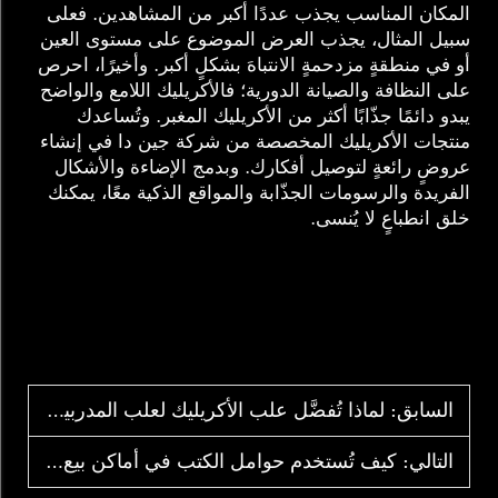
المكان المناسب يجذب عددًا أكبر من المشاهدين. فعلى
سبيل المثال، يجذب العرض الموضوع على مستوى العين
أو في منطقةٍ مزدحمةٍ الانتباهَ بشكلٍ أكبر. وأخيرًا، احرص
على النظافة والصيانة الدورية؛ فالأكريليك اللامع والواضح
يبدو دائمًا جذّابًا أكثر من الأكريليك المغبر. وتُساعدك
منتجات الأكريليك المخصصة من شركة جين دا في إنشاء
عروضٍ رائعةٍ لتوصيل أفكارك. وبدمج الإضاءة والأشكال
الفريدة والرسومات الجذّابة والمواقع الذكية معًا، يمكنك
خلق انطباعٍ لا يُنسى.
السابق:
لماذا تُفضَّل علب الأكريليك لعلب المدربين النخبويين
التالي:
كيف تُستخدم حوامل الكتب في أماكن بيع ألعاب البطاقات