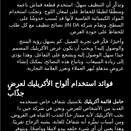
وتذكّر أن التنظيف سهلٌ: استخدم قطعة قماش ناعمة
ومنظّفًا لطيفًا للحفاظ على لمعان اللوح. وتجنّب استخدام
المواد الكيميائية القاسية لأنها قد تُسبب خدوشًا على
السطح. وتقدّم شركة JIN DA نصائح تنظيف مع كل طلب
للحفاظ على جودة العرض.
وأخيرًا، فكّر في تجربة العميل. كم يسهل رؤية المنتج
والوصول إليه؟ ويجب أن يكون عرض الأكريليك المصمم
جيدًا سهل الوصول إليه ويشجع على التفاعل. وهذا يؤدي
إلى زيادة المبيعات. وباتباع هذه النصائح، يمكنك إنشاء
عروضٍ مذهلةٍ تُبهر العملاء وتعزز العلامة التجارية.
فوائد استخدام ألواح الأكريليك لعرضٍ
جذّاب
حامل قائمة أكريليك
بلاستيك شفاف خاص تستخدمه
العديد من الأشخاص للعرض. ونحن في شركة جين دا
نحب الأكريليك لأنه ممتاز جدًّا لجذب الانتباه في العروض.
ومن أسباب تميُّزه أنه شفافٌ للغاية، يشبه الزجاج تقريبًا.
وهذا يعني أن أي شيء خلفه يبدو لامعًا وواضحًا. ويتوفر