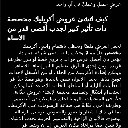
عرضٍ جميلٍ وعمليٍّ في آنٍ واحد.
كيف تُنشئ عروض أكريليك مخصصة
ذات تأثير كبير لجذب أقصى قدر من
الانتباه
لجعل العرض ملفتًا ويحظى باهتمامٍ واسعٍ،
أكريليك
مخصص
حلٌّ ممتازٌ وفكرة رائعة. ففي شركة جين دا،
نؤمن بأن أفضل عرضٍ هو الذي يروي قصةً أو يبرز بطريقةٍ
فريدة. ومن إحدى الطرق لتعظيم التأثير إضافة الإضاءة.
ويمكن إضاءة الأكريليك من الخلف أو من الأسفل لإحداث
توهجٍ مذهلٍ يجعل الألوان تنبض بالحياة. وهو مفيدٌ جدًّا في
الفعاليات الليلية أو المناطق الخافتة الإضاءة. كما يمكن
استخدام أشكالٍ وتصاميم مختلفة لإنشاء عروضٍ جذّابة.
فكّر في المنحنيات والزوايا لخلق ديناميكيةٍ في التصميم.
وطريقةٌ أخرى فعّالةٌ هي طباعة الرسومات على الأكريليك،
بما في ذلك الشعار والصور والنصوص لتوصيل الرسالة
بوضوح. فالألوان الزاهية والتصاميم الجريئة تجذب الانتباه.
ولا تنسَ أيضًا مراعاة مكان العرض؛ إذ إن وضعه في