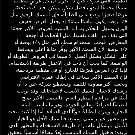
الأهمية. ففي شركة جين دا، ندرك أن كل عرضٍ يتطلّب
سمكًا مختلفًا ليبدو بأفضل شكلٍ ممكن. فإذا كنت تُحضّر
عرضًا صغيرًا يوضع على الطاولة، فإن السمك الرقيق مثل
1/8 بوصة يكون مناسبًا تمامًا؛ إذ يجعل العرض خفيف
الوزن وسهل التحكم به. أما بالنسبة للعروض الأكبر حجمًا
التي تقف من تلقاء نفسها، مثل اللافتات أو أجنحة
المعارض، فيجب استخدام سمكٍ أكبر مثل 1/4 بوصة أو
1/2 بوصة؛ لأن السمك الأكبر يوفّر متانةً أعلى ويحافظ
على الشكل بشكل أفضل، لا سيما في العروض الطويلة أو
الواسعة. كما يجب أن تأخذ في الاعتبار طريقة الاستخدام:
فإذا كان العرض مُعرَّضًا للخارج أو في منطقة مزدحمة،
فإن السمك الأكبر يساعد في إطالة عمره الافتراضي
ويجعله أكثر مقاومة للتلف. وتستطيع شركة جين دا أن
ترشدك لاختيار السمك الأنسب لاحتياجاتك. وقد ترغب
أيضًا في مراعاة المظهر العام: فالسمك الأكبر يمنح
انطباعًا احترافيًّا وعالي الجودة، وهو ما يناسب البيئة
التجارية ويترك انطباعًا قويًّا لدى العملاء. أما إذا كنت تبحث
عن مظهر غير رسمي وممتع، فالسمك الأقل هو الخيار
الأمثل. وبشكل عام، راعِ طريقة الاستخدام والمظهر الذي
تريده؛ فاختيار السمك المناسب يُعدّ مفتاحًا أساسيًّا لتحقيق