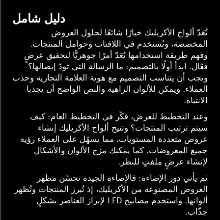
دليل شامل
تُعَدّ ألواح الأكريليك خيارًا شائعًا لحلول العروض
المخصصة، وتُستخدم في اللافتات وحوامل المنتجات.
وفهم طريقة استخدامها يُعَدّ أمرًا جوهريًّا لتحقيق عرضٍ
فعّال. ابدأ أولًا بالتصميم: ما الرسالة التي تودّ إيصالها؟
ويجب أن يتناسب التصميم مع هوية العلامة التجارية وجذب
العملاء. ويمكن للألوان الزاهية والنص الواضح أن يجذبا
الانتباه.
وعند التخطيط للعرض، فكّر في التخطيط العام: كيف
سيتم ترتيب المنتجات؟ وتتيح ألواح الأكريليك إنشاء
عروض متعددة المستويات، مما يسهّل على العملاء رؤية
جميع المعروضات. كما يمكنك مزج الألوان والأشكال
لإنشاء عرضٍ ملفتٍ للنظر.
ثم يأتي دور الإضاءة: فالإضاءة الجيدة تحسّن مظهر
العروض المصنوعة من الأكريليك، إذ تُبرز المنتجات وتُظهر
ألوانها. واستخدم مصابيح LED لإبراز العناصر بشكلٍ
جذّاب.