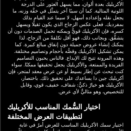
الأكريليك بعدة ألوان، مما يسهل العثور على الدرجة
اللونية المثالية. كما أن سببًا آخر يتمثَّل في خفَّة وزنه، ما
يجعل نقله وإعداده أسهل، لا سيما عند القيام بذلك
بمفرديك. فعلى عكس الزجاج الذي يكون ثقيلًا ويسهل
كسره، فإن الأكريليك قويٌّ ويمكنه تحمل الصدمات دون أن
يتشقَّق. وبجانب ذلك، فهو أقل تكلفةً من الزجاج، لذا
يمكنك إنشاء عروض جميلة دون إنفاق مبالغ كبيرة. كما
يمكن تشكيل الأكريليك وقصُّه بأحجام وتصاميم مختلفة.
وهذه المرونة تتيح لك الإبداع. فالناس يحبون التصاميم
الفريدة والممتعة، والأكريليك يجعل تحقيقها ممكنًا. سواء
كنت تبحث عن إطار بسيط أو عن عرض معقد لمتجر، فإن
أكريليك جين دا يساعدك على تحقيق ذلك. باختصار،
الأكريليك هو خيارٌ ذكيٌّ: شفاف، خفيف، قوي، وقابل
للتخصيص، وهو مثاليٌّ لأي عرض.
اختيار السُّمك المناسب للأكريليك
لتطبيقات العرض المختلفة
اختيار سمك الأكريليك المناسب للعرض أمرٌ في غاية