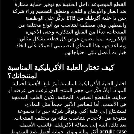
القطع الموضوعة داخل الحقيبة مع توفير حماية ممتازة
ضد الغبار والأوساخ والتلف. ومنطق التصميم وراء شركة
جين دا
علبة أكريليك من ETB
يركِّز على الوظيفية
والمظهر. وهي مصمَّمة لتتناسب مع أنواع مختلفة من
المنتجات، بدءًا من القطع التذكارية وحتى الأجهزة
الإلكترونية، مما يضمن عرض كل قطعة بشكلٍ مثالي.
ويساعد فهم هذا المنطق التصميمي العملاء على اتخاذ
خيارات أفضل تلبّي احتياجاتهم.
كيف تختار العلبة الأكريليكية المناسبة
لمنتجاتك؟
اختيار العلبة الأكريليكية المناسبة أمرٌ بالغ الأهمية لحماية
المواد. أولاً، فكّر في حجم المنتج الذي ترغب في عرضه أو
حمايته. فللقطع الصغيرة المُجمَّعة، تكون العلب المدمجة
هي الأنسب. أما للعناصر الأكبر حجماً مثل النماذج،
فستحتاج إلى علبة أكبر. وتوفِّر شركة جين دا مجموعة
متنوعة من الأحجام لتتناسب بدقة مع مختلف المنتجات.
بعد ذلك، انتبه إلى سماكة الأكريليك. فالعلب الأسمك
acrylic case
أكثر متانة وتوفر حماية أفضل ضد السقوط