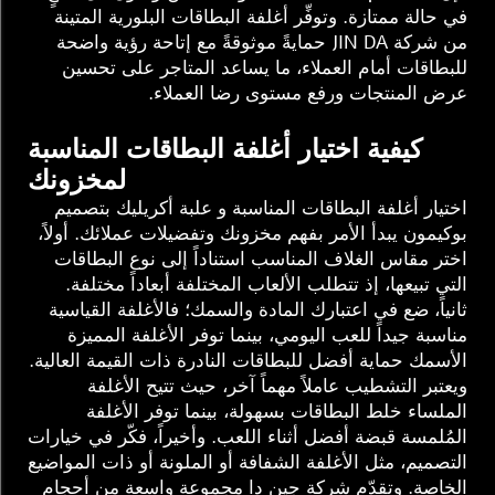
في حالة ممتازة. وتوفِّر أغلفة البطاقات البلورية المتينة
من شركة JIN DA حمايةً موثوقةً مع إتاحة رؤية واضحة
للبطاقات أمام العملاء، ما يساعد المتاجر على تحسين
عرض المنتجات ورفع مستوى رضا العملاء.
كيفية اختيار أغلفة البطاقات المناسبة
لمخزونك
اختيار أغلفة البطاقات المناسبة و
علبة أكريليك بتصميم
بوكيمون
يبدأ الأمر بفهم مخزونك وتفضيلات عملائك. أولاً،
اختر مقاس الغلاف المناسب استناداً إلى نوع البطاقات
التي تبيعها، إذ تتطلب الألعاب المختلفة أبعاداً مختلفة.
ثانياً، ضع في اعتبارك المادة والسمك؛ فالأغلفة القياسية
مناسبة جيداً للعب اليومي، بينما توفر الأغلفة المميزة
الأسمك حماية أفضل للبطاقات النادرة ذات القيمة العالية.
ويعتبر التشطيب عاملاً مهماً آخر، حيث تتيح الأغلفة
الملساء خلط البطاقات بسهولة، بينما توفر الأغلفة
المُلمسة قبضة أفضل أثناء اللعب. وأخيراً، فكّر في خيارات
التصميم، مثل الأغلفة الشفافة أو الملونة أو ذات المواضيع
الخاصة. وتقدّم شركة جين دا مجموعة واسعة من أحجام