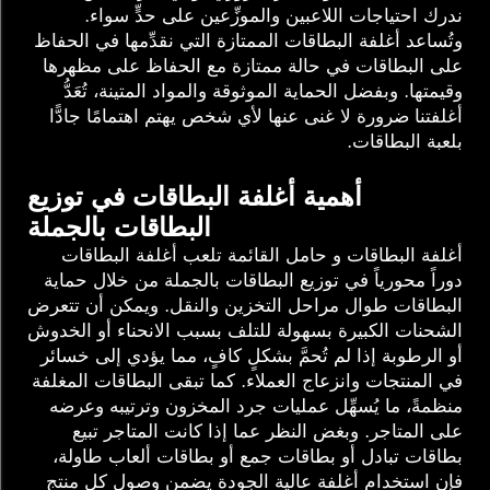
ندرك احتياجات اللاعبين والموزِّعين على حدٍّ سواء.
وتُساعد أغلفة البطاقات الممتازة التي نقدِّمها في الحفاظ
على البطاقات في حالة ممتازة مع الحفاظ على مظهرها
وقيمتها. وبفضل الحماية الموثوقة والمواد المتينة، تُعَدُّ
أغلفتنا ضرورة لا غنى عنها لأي شخص يهتم اهتمامًا جادًّا
بلعبة البطاقات.
أهمية أغلفة البطاقات في توزيع
البطاقات بالجملة
أغلفة البطاقات و
حامل القائمة
تلعب أغلفة البطاقات
دوراً محورياً في توزيع البطاقات بالجملة من خلال حماية
البطاقات طوال مراحل التخزين والنقل. ويمكن أن تتعرض
الشحنات الكبيرة بسهولة للتلف بسبب الانحناء أو الخدوش
أو الرطوبة إذا لم تُحمَّ بشكلٍ كافٍ، مما يؤدي إلى خسائر
في المنتجات وانزعاج العملاء. كما تبقى البطاقات المغلفة
منظمةً، ما يُسهِّل عمليات جرد المخزون وترتيبه وعرضه
على المتاجر. وبغض النظر عما إذا كانت المتاجر تبيع
بطاقات تبادل أو بطاقات جمع أو بطاقات ألعاب طاولة،
فإن استخدام أغلفة عالية الجودة يضمن وصول كل منتجٍ