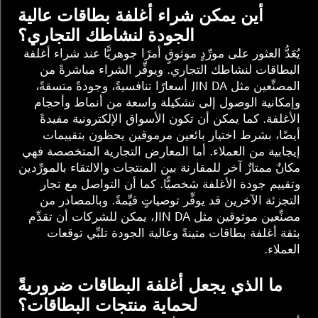
أين يمكن شراء أغلفة بطاقات عالية
الجودة لنشاطك التجاري؟
يُعَدُّ العثور على مورِّدٍ موثوقٍ أمرًا جوهريًّا عند شراء أغلفة
البطاقات لنشاطك التجاري. ويوفِّر الشراء مباشرةً من
المصنِّعين مثل JIN DA أسعارًا تنافسيةً، وجودةً متسقةً،
وإمكانية الوصول إلى تشكيلة واسعة من أنماط وأحجام
الأغلفة. كما يمكن أن تكون الأسواق الإلكترونية مفيدةً
أيضًا، بشرط اختيار بائعين مرموقين يحظون بتقييمات
إيجابية من العملاء. أما المعارض التجارية المتخصصة فهي
مكانٌ ممتازٌ آخر للمقارنة بين المنتجات والالتقاء بالمورِّدين
وتقييم جودة الأغلفة شخصيًّا. كما أن التواصل مع تجار
التجزئة الآخرين قد يوفِّر توصياتٍ قيِّمةً. وبالمصادر من
مصنِّعين موثوقين مثل JIN DA، يمكن للشركات أن تقدِّم
بثقة أغلفة بطاقات متينةً وعالية الجودة تلبِّي توقعات
العملاء.
ما الذي يجعل أغلفة البطاقات ضروريةً
لحماية منتجات البطاقات؟