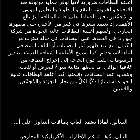
أغلفة البطاقات ضرورية لأنها توفر حماية موثوقة ضد
الانحناء والخدوش والبقع والرطوبة والتعامل اليومي.
وللمُجمِّعين، فإن الحفاظ على حالة البطاقة أمرٌ بالغ
الأهمية، إذ يعتمد سعرها في كثير من الأحيان على مظهرها
الخارجي. وتُسهم أغلفة البطاقات عالية الجودة من شركة
جين دا في الحفاظ على البطاقات في حالة تقترب من
الكمال، مع منع ظهور آثار البصمات أو التلف السطحي
أثناء الاستخدام. كما تسمح الأغلفة الشفافة للعملاء بتقدير
الرسومات الفنية دون الحاجة إلى إخراج البطاقة من
غلافها الواقي، ما يجعلها مثالية سواءً للعرض أو للعب.
وبتمديد عمر البطاقات وقيمتها، تُعد أغلفة البطاقات عالية
الجودة استثمارًا ذكيًّا لكلٍّ من تجار التجزئة والمُجمِّعين
واللاعبين.
السابق:
لماذا تعتمد ألعاب بطاقات التداول على أنظمة العرض المنظمة
التالي:
كيف تدعم الإطارات الأكريليكية المعارض الطويلة الأمد للبطاقات