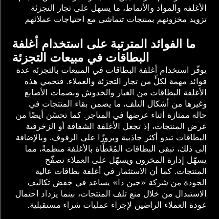
الأغلفة والمواد والأنماط، ما يسهل على تجار التجزئة
تزويد مخزونهم بمنتجات تتماشى مع احتياجات عملائهم
ما الفوائد المترتبة على استخدام أغلفة
البطاقات في مبيعات التجزئة
يوفّر استخدام أغلفة البطاقات في المبيعات بالتجزئة عدة
فوائد مهمة لكلٍّ من تجار التجزئة والعملاء. فتحمي هذه
الأغلفة البطاقات من الغبار والخدوش وبصمات الأصابع
وغيرها من أشكال التلف، ما يضمن بقاء المنتجات في
حالة ممتازة أثناء عرضها في المتاجر. كما تحسّن أيضًا من
عرض المنتجات، إذ تجعل الأغلفة الشفافة أو الزخرفية
البطاقات تبدو أكثر جاذبية وبروزًا على الرفوف. وبالإضافة
إلى ذلك، تبقى البطاقات المُغَطَّاة بالأغلفة منظمةً، مما
يسهّل إدارة المخزون ويسهّل على العملاء تصفّح
المنتجات. كما أن الاستثمار في أغلفة بطاقات عالية
الجودة من شركة «جين دا» يساعد في خفض تكاليف
الاستبدال من خلال منع تلف المنتجات، بينما يزداد احتمال
عودة العملاء الراضين لإجراء عمليات شراء مستقبلية.