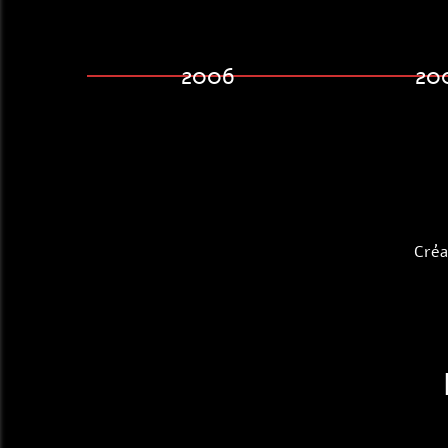
2006
20
Créa