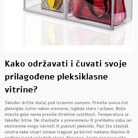
Kako održavati i čuvati svoje
prilagođene pleksiklasne
vitrine?
Također držite slučaj pod izravnim suncem. Previše sunca čini
pleksiglas žutim nakon vremena, izgleda staro i prljavo. Bolje
mjesto gdje nema previše direktne svjetlosti. Temperatura je
također bitna. Ne stavljajte u prevremenu ili prehladnu sobu jer
ekstremne mogu iskriviti ili puknuti pleksiklo. Pazi što stavljaš
unutra neke stvari ostave tragove pa koristi mekanu tkaninu ili
podloge ispod vrijednih stvari. Napokon, često provjeravajte