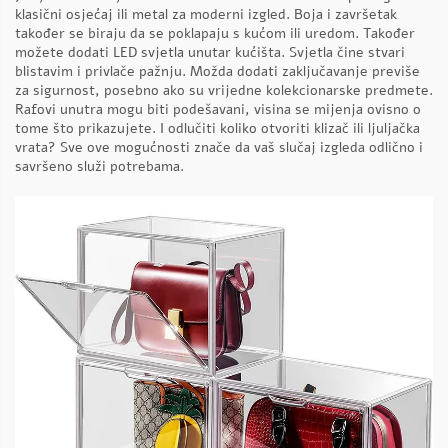
klasični osjećaj ili metal za moderni izgled. Boja i završetak
također se biraju da se poklapaju s kućom ili uredom. Također
možete dodati LED svjetla unutar kućišta. Svjetla čine stvari
blistavim i privlače pažnju. Možda dodati zaključavanje previše
za sigurnost, posebno ako su vrijedne kolekcionarske predmete.
Rafovi unutra mogu biti podešavani, visina se mijenja ovisno o
tome što prikazujete. I odlučiti koliko otvoriti klizač ili ljuljačka
vrata? Sve ove mogućnosti znače da vaš slučaj izgleda odlično i
savršeno služi potrebama.