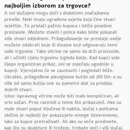
najboljim izborom za trgovce?
A ovi slučajevi mogu doći s dodatnim značajkama
previše. Neki imaju ugrađena svjetla koja čine stvari
svjetlije. To privlači pažnju kupaca i ističe posebne
proizvode. Možete staviti i police kako biste pokazali
više stvari odjednom. Prilagođavanje ne prestaje ovdje
možete odabrati boje ili dizajne koji odgovaraju temi
vaše trgovine. Tako vitrine ne samo da drži proizvode,
ali i učiniti cijelu trgovinu izgleda bolje. Kad kupci vide
lijepo organiziran prikaz, oni se osjećaju ugodnije u
kupnji. Vjerojatno će se zaustaviti i pogledati bliže.
Ukratko, prilagođene plexiglasne kutije od JIN DA-a su
više od samo kutija one su pametni alat za prodaju
dobrih stvari.
Izbor ispravnog vitrine može biti malo kompliciran, ali
vrlo važan. Prvo razmisli o tome što prikazuješ. Ako su
male stvari poput ključeva ili nakita, slučaj s policama
obično je najbolji jer pokazujete mnoge istovremeno,
lako za kupce pretraživati. Ali ako su veće predmete,
kao što su skulpture ili trofeje, trebate veći i viši slučaj.