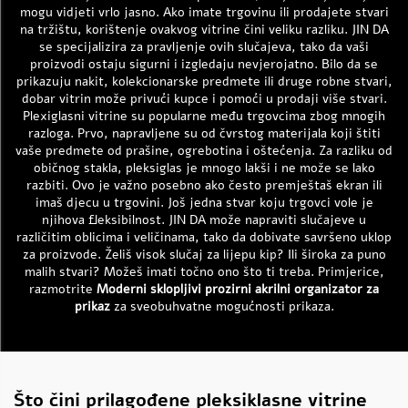
mogu vidjeti vrlo jasno. Ako imate trgovinu ili prodajete stvari
na tržištu, korištenje ovakvog vitrine čini veliku razliku. JIN DA
se specijalizira za pravljenje ovih slučajeva, tako da vaši
proizvodi ostaju sigurni i izgledaju nevjerojatno. Bilo da se
prikazuju nakit, kolekcionarske predmete ili druge robne stvari,
dobar vitrin može privući kupce i pomoći u prodaji više stvari.
Plexiglasni vitrine su popularne među trgovcima zbog mnogih
razloga. Prvo, napravljene su od čvrstog materijala koji štiti
vaše predmete od prašine, ogrebotina i oštećenja. Za razliku od
običnog stakla, pleksiglas je mnogo lakši i ne može se lako
razbiti. Ovo je važno posebno ako često premještaš ekran ili
imaš djecu u trgovini. Još jedna stvar koju trgovci vole je
njihova fleksibilnost. JIN DA može napraviti slučajeve u
različitim oblicima i veličinama, tako da dobivate savršeno uklop
za proizvode. Želiš visok slučaj za lijepu kip? Ili široka za puno
malih stvari? Možeš imati točno ono što ti treba. Primjerice,
razmotrite
Moderni sklopljivi prozirni akrilni organizator za
prikaz
za sveobuhvatne mogućnosti prikaza.
Što čini prilagođene pleksiklasne vitrine