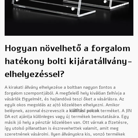
Hogyan növelhető a forgalom
hatékony bolti kijáratállvány-
elhelyezéssel?
A kirakati állvány elhelyezése a boltban nagyon fontos a
forgalom szempontjából. A megfelelő hely kiválóan felhívja a
vásárlók figyelmét, és hajlandóvá teszi őket a vásárlásra. Az
egyik okos megoldás az ajtó közelében elhelyezni. Amikor
belépnek, azonnal észreveszik a
kiállítási polcok
terméket. A JIN
DA ezt ajánlja különleges vagy új termékek bemutatására. Egy
másik jó hely a pénztár közelében van. Ott várnak a fizetésre,
így utolsó pillanatban is észrevehettek valamit, amit meg
szeretnének vásárolni. Ilyen állványokra kis, vonzó termékek