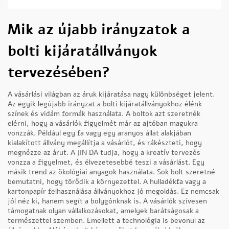
Mik az újabb irányzatok a
bolti kijáratállványok
tervezésében?
A vásárlási világban az áruk kijáratása nagy különbséget jelent.
Az egyik legújabb irányzat a bolti kijáratállványokhoz élénk
színek és vidám formák használata. A boltok azt szeretnék
elérni, hogy a vásárlók figyelmét már az ajtóban magukra
vonzzák. Például egy fa vagy egy aranyos állat alakjában
kialakított állvány megállítja a vásárlót, és rákészteti, hogy
megnézze az árut. A JIN DA tudja, hogy a kreatív tervezés
vonzza a figyelmet, és élvezetesebbé teszi a vásárlást. Egy
másik trend az ökológiai anyagok használata. Sok bolt szeretné
bemutatni, hogy törődik a környezettel. A hulladékfa vagy a
kartonpapír felhasználása állványokhoz jó megoldás. Ez nemcsak
jól néz ki, hanem segít a bolygónknak is. A vásárlók szívesen
támogatnak olyan vállalkozásokat, amelyek barátságosak a
természettel szemben. Emellett a technológia is bevonul az