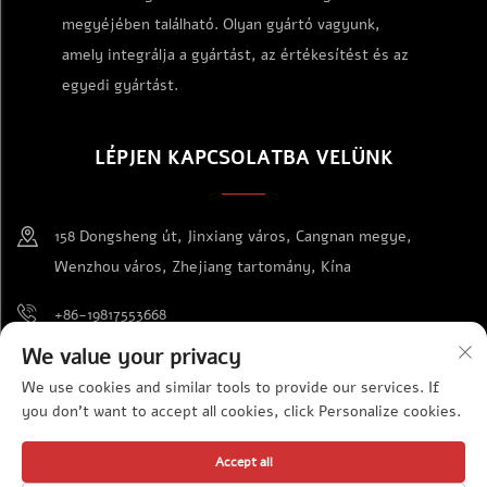
megyéjében található. Olyan gyártó vagyunk,
amely integrálja a gyártást, az értékesítést és az
egyedi gyártást.
LÉPJEN KAPCSOLATBA VELÜNK
158 Dongsheng út, Jinxiang város, Cangnan megye,
Wenzhou város, Zhejiang tartomány, Kína
+86-19817553668
We value your privacy
[email protected]
We use cookies and similar tools to provide our services. If
you don't want to accept all cookies, click Personalize cookies.
Szerzői jog © Wenzhou Jinda Kiállítási Cikkek Co., Ltd. Minden jog
Accept all
fenntartva
Adatvédelmi irányelvek