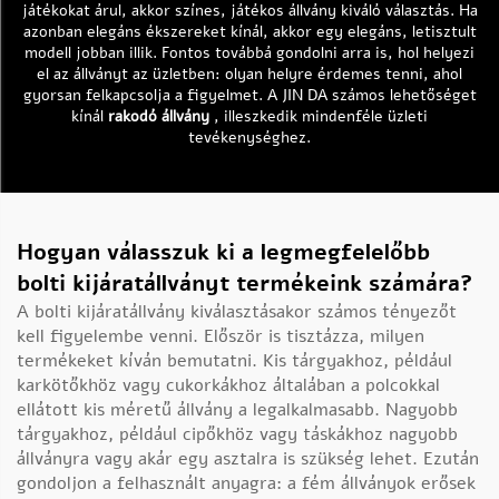
játékokat árul, akkor színes, játékos állvány kiváló választás. Ha
azonban elegáns ékszereket kínál, akkor egy elegáns, letisztult
modell jobban illik. Fontos továbbá gondolni arra is, hol helyezi
el az állványt az üzletben: olyan helyre érdemes tenni, ahol
gyorsan felkapcsolja a figyelmet. A JIN DA számos lehetőséget
kínál
rakodó állvány
, illeszkedik mindenféle üzleti
tevékenységhez.
Hogyan válasszuk ki a legmegfelelőbb
bolti kijáratállványt termékeink számára?
A bolti kijáratállvány kiválasztásakor számos tényezőt
kell figyelembe venni. Először is tisztázza, milyen
termékeket kíván bemutatni. Kis tárgyakhoz, például
karkötőkhöz vagy cukorkákhoz általában a polcokkal
ellátott kis méretű állvány a legalkalmasabb. Nagyobb
tárgyakhoz, például cipőkhöz vagy táskákhoz nagyobb
állványra vagy akár egy asztalra is szükség lehet. Ezután
gondoljon a felhasznált anyagra: a fém állványok erősek