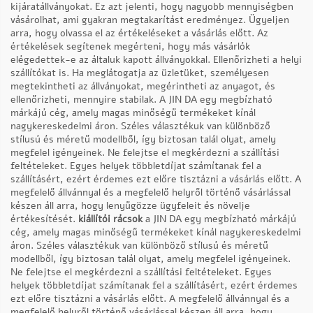
kijáratállványokat. Ez azt jelenti, hogy nagyobb mennyiségben
vásárolhat, ami gyakran megtakarítást eredményez. Ügyeljen
arra, hogy olvassa el az értékeléseket a vásárlás előtt. Az
értékelések segítenek megérteni, hogy más vásárlók
elégedettek-e az általuk kapott állványokkal. Ellenőrizheti a helyi
szállítókat is. Ha meglátogatja az üzletüket, személyesen
megtekintheti az állványokat, megérintheti az anyagot, és
ellenőrizheti, mennyire stabilak. A JIN DA egy megbízható
márkájú cég, amely magas minőségű termékeket kínál
nagykereskedelmi áron. Széles választékuk van különböző
stílusú és méretű modellből, így biztosan talál olyat, amely
megfelel igényeinek. Ne felejtse el megkérdezni a szállítási
feltételeket. Egyes helyek többletdíjat számítanak fel a
szállításért, ezért érdemes ezt előre tisztázni a vásárlás előtt. A
megfelelő állvánnyal és a megfelelő helyről történő vásárlással
készen áll arra, hogy lenyűgözze ügyfeleit és növelje
értékesítését.
kiállítói rácsok
a JIN DA egy megbízható márkájú
cég, amely magas minőségű termékeket kínál nagykereskedelmi
áron. Széles választékuk van különböző stílusú és méretű
modellből, így biztosan talál olyat, amely megfelel igényeinek.
Ne felejtse el megkérdezni a szállítási feltételeket. Egyes
helyek többletdíjat számítanak fel a szállításért, ezért érdemes
ezt előre tisztázni a vásárlás előtt. A megfelelő állvánnyal és a
megfelelő helyről történő vásárlással készen áll arra, hogy