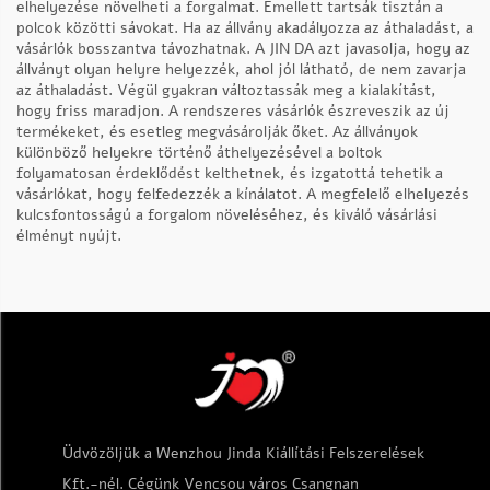
elhelyezése növelheti a forgalmat. Emellett tartsák tisztán a
polcok közötti sávokat. Ha az állvány akadályozza az áthaladást, a
vásárlók bosszantva távozhatnak. A JIN DA azt javasolja, hogy az
állványt olyan helyre helyezzék, ahol jól látható, de nem zavarja
az áthaladást. Végül gyakran változtassák meg a kialakítást,
hogy friss maradjon. A rendszeres vásárlók észreveszik az új
termékeket, és esetleg megvásárolják őket. Az állványok
különböző helyekre történő áthelyezésével a boltok
folyamatosan érdeklődést kelthetnek, és izgatottá tehetik a
vásárlókat, hogy felfedezzék a kínálatot. A megfelelő elhelyezés
kulcsfontosságú a forgalom növeléséhez, és kiváló vásárlási
élményt nyújt.
Üdvözöljük a Wenzhou Jinda Kiállítási Felszerelések
Kft.-nél. Cégünk Vencsou város Csangnan