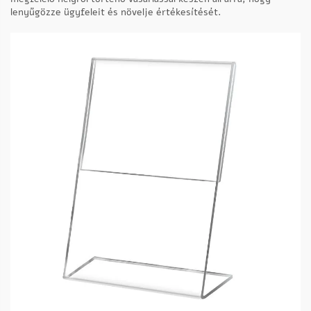
lenyűgözze ügyfeleit és növelje értékesítését.