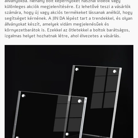
állványokba. Néhány bolt képernyőket használ videók vagy
különleges akciók megjelenítésére. Ez lehetővé teszi a vásárlók
számára, hogy új vagy akciós termékeket lássanak anélkül, hogy
segítséget kérnének. A JIN DA lépést tart a trendekkel, és olyan
állványokat készít, amelyek vidám megjelenésűek és
környezetbarátok is. Ezekkel az ötletekkel a boltok barátságos,
izgalmas helyet hozhatnak létre, ahol élvezetes a vásárlás.