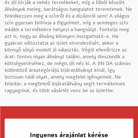
és jól bírják a nehéz termékeket, míg a fából készült
állványok meleg, barátságos hangulatot teremtenek. Ne
feledkezzen meg a színről és a dizájnról sem! A világos
szín gyorsan felhívja a figyelmet, míg a semleges szín
inkább a termékekre helyezi a hangsúlyt. Fontolja meg
azt is, hogy az állvány könnyen mozgatható-e. Ha
gyakran változtatja az üzlet elrendezését, akkor a
könnyű súlyú modell jó választás. Végül ellenőrizze az
árat: fontos olyan állványt találni, amely illeszkedik a
költségvetéséhez, de mégis jól néz ki. A JIN DA számos
különböző árkategóriájú kijáratállványt kínál, így
biztosan talál olyat, amely megfelel igényeinek. Ne
feledje: a megfelelő kijáratállvány segít termékeinek
ragyogniuk, és több vásárlót vonz be az üzletbe.
Ingyenes árajánlat kérése