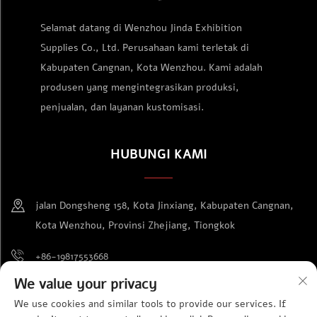
Selamat datang di Wenzhou Jinda Exhibition
Supplies Co., Ltd. Perusahaan kami terletak di
Kabupaten Cangnan, Kota Wenzhou. Kami adalah
produsen yang mengintegrasikan produksi,
penjualan, dan layanan kustomisasi.
HUBUNGI KAMI
jalan Dongsheng 158, Kota Jinxiang, Kabupaten Cangnan,
Kota Wenzhou, Provinsi Zhejiang, Tiongkok
+86-19817553668
We value your privacy
[email protected]
We use cookies and similar tools to provide our services. If