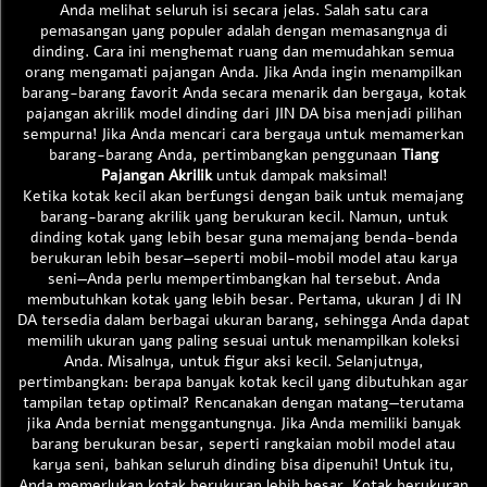
Anda melihat seluruh isi secara jelas. Salah satu cara
pemasangan yang populer adalah dengan memasangnya di
dinding. Cara ini menghemat ruang dan memudahkan semua
orang mengamati pajangan Anda. Jika Anda ingin menampilkan
barang-barang favorit Anda secara menarik dan bergaya, kotak
pajangan akrilik model dinding dari JIN DA bisa menjadi pilihan
sempurna! Jika Anda mencari cara bergaya untuk memamerkan
barang-barang Anda, pertimbangkan penggunaan
Tiang
Pajangan Akrilik
untuk dampak maksimal!
Ketika kotak kecil akan berfungsi dengan baik untuk memajang
barang-barang akrilik yang berukuran kecil. Namun, untuk
dinding kotak yang lebih besar guna memajang benda-benda
berukuran lebih besar—seperti mobil-mobil model atau karya
seni—Anda perlu mempertimbangkan hal tersebut. Anda
membutuhkan kotak yang lebih besar. Pertama, ukuran J di IN
DA tersedia dalam berbagai ukuran barang, sehingga Anda dapat
memilih ukuran yang paling sesuai untuk menampilkan koleksi
Anda. Misalnya, untuk figur aksi kecil. Selanjutnya,
pertimbangkan: berapa banyak kotak kecil yang dibutuhkan agar
tampilan tetap optimal? Rencanakan dengan matang—terutama
jika Anda berniat menggantungnya. Jika Anda memiliki banyak
barang berukuran besar, seperti rangkaian mobil model atau
karya seni, bahkan seluruh dinding bisa dipenuhi! Untuk itu,
Anda memerlukan kotak berukuran lebih besar. Kotak berukuran