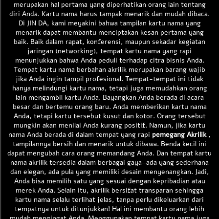
merupakan hal pertama yang diperhatikan orang lain tentang
diri Anda. Kartu nama harus tampak menarik dan mudah dibaca.
Di JIN DA, kami meyakini bahwa tampilan kartu nama yang
menarik dapat membantu menciptakan kesan pertama yang
baik. Baik dalam rapat, konferensi, maupun sekadar kegiatan
jaringan (networking), tempat kartu nama yang rapi
menunjukkan bahwa Anda peduli terhadap citra bisnis Anda.
Tempat kartu nama berbahan akrilik merupakan barang wajib
jika Anda ingin tampil profesional. Tempat-tempat ini tidak
hanya melindungi kartu nama, tetapi juga memudahkan orang
lain mengambil kartu Anda. Bayangkan Anda berada di acara
besar dan bertemu orang baru. Anda memberikan kartu nama
Anda, tetapi kartu tersebut kusut dan kotor. Orang tersebut
mungkin akan menilai Anda kurang positif. Namun, jika kartu
nama Anda berada di dalam tempat yang rapi
pemegang Akrilik
,
tampilannya bersih dan menarik untuk dibawa. Benda kecil ini
dapat mengubah cara orang memandang Anda. Dan tempat kartu
nama akrilik tersedia dalam berbagai gaya—ada yang sederhana
dan elegan, ada pula yang memiliki desain menyenangkan. Jadi,
Anda bisa memilih satu yang sesuai dengan kepribadian atau
merek Anda. Selain itu, akrilik bersifat transparan sehingga
kartu nama selalu terlihat jelas, tanpa perlu dikeluarkan dari
tempatnya untuk ditunjukkan! Hal ini membantu orang lebih
mudah mengingat Anda. Menggunakan tempat kartu nama juga