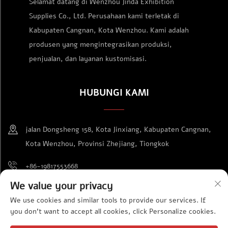
Selamat datang di Wenzhou Jinda Exhibition
Supplies Co., Ltd. Perusahaan kami terletak di
Kabupaten Cangnan, Kota Wenzhou. Kami adalah
produsen yang mengintegrasikan produksi,
penjualan, dan layanan kustomisasi.
HUBUNGI KAMI
jalan Dongsheng 158, Kota Jinxiang, Kabupaten Cangnan,
Kota Wenzhou, Provinsi Zhejiang, Tiongkok
+86-19817553668
We value your privacy
[email protected]
We use cookies and similar tools to provide our services. If
you don't want to accept all cookies, click Personalize cookies.
Hak Cipta © Perusahaan Perseroan Terbatas Peralatan Pameran