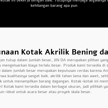
kotak ini bekerja dengan baik. Tutupnya menjaga segalanya 
kehilangan barang apa pun
aan Kotak Akrilik Bening d
ngan tutup dalam jumlah besar, JIN DA merupakan pilihan yan
mengeluarkan biaya terlalu besar. Produk kami tersedia di 
 dalam jumlah besar merupakan keputusan cerdas karena An
hwa kualitasnya sangat baik.
akrilik
tahan lama dan awet, sehi
cok untuk menampilkan barang dagangan. Kotak-kotak ini memb
n! Kotak kami tersedia dalam berbagai ukuran, jadi pilihlah 
n—ideal untuk acara besar atau proyek skala besar.