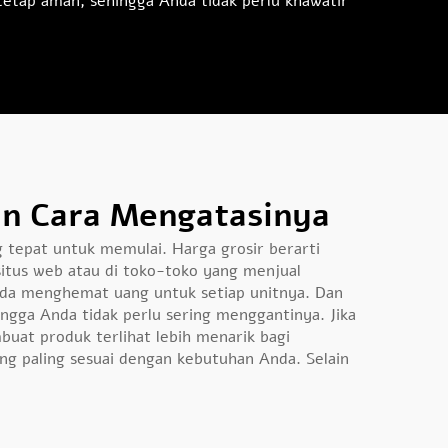
tetap aman, sehingga Anda tidak perlu khawatir
an Cara Mengatasinya
g tepat untuk memulai. Harga grosir berarti
situs web atau di toko-toko yang menjual
da menghemat uang untuk setiap unitnya. Dan
ngga Anda tidak perlu sering menggantinya. Jika
uat produk terlihat lebih menarik bagi
yang paling sesuai dengan kebutuhan Anda. Selain