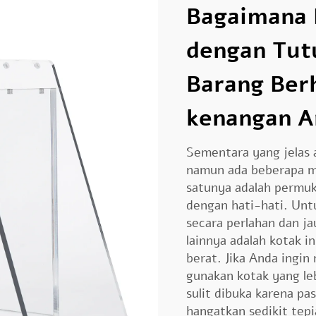
Bagaimana K
dengan Tut
Barang Ber
kenangan A
Sementara yang jelas
namun ada beberapa m
satunya adalah permuk
dengan hati-hati. Unt
secara perlahan dan j
lainnya adalah kotak
berat. Jika Anda ingi
gunakan kotak yang le
sulit dibuka karena pas
hangatkan sedikit tep