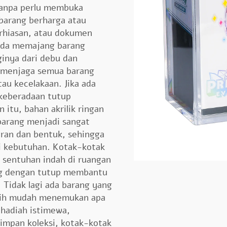
 tanpa perlu membuka
barang berharga atau
erhiasan, atau dokumen
nda memajang barang
ginya dari debu dan
a menjaga semua barang
au kecelakaan. Jika ada
 keberadaan tutup
 itu, bahan akrilik ringan
arang menjadi sangat
ran dan bentuk, sehingga
ai kebutuhan. Kotak-kotak
i sentuhan indah di ruangan
ng dengan tutup membantu
 Tidak lagi ada barang yang
ebih mudah menemukan apa
 hadiah istimewa,
pan koleksi, kotak-kotak