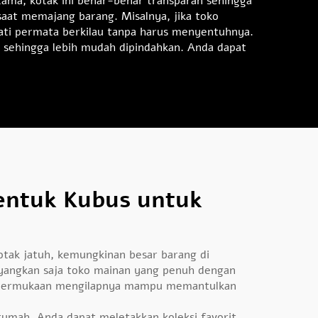
ama, kotak ini benar-benar transparan sehingga
saat memajang barang. Misalnya, jika toko
ati permata berkilau tanpa harus menyentuhnya.
ca, sehingga lebih mudah dipindahkan. Anda dapat
entuk Kubus untuk
 kotak jatuh, kemungkinan besar barang di
ayangkan saja toko mainan yang penuh dengan
tu, permukaan mengilapnya mampu memantulkan
 rumah, Anda dapat meletakkan koleksi favorit