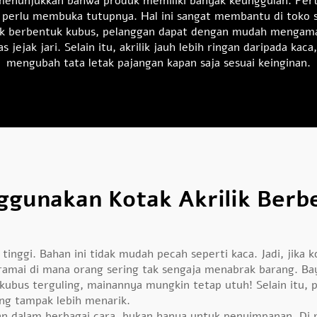
menunjukkan bahwa produk memiliki banyak keunggulan. Pert
a perlu membuka tutupnya. Hal ini sangat membantu di toko 
lik berbentuk kubus, pelanggan dapat dengan mudah mengam
jejak jari. Selain itu, akrilik jauh lebih ringan daripada ka
mengubah tata letak pajangan kapan saja sesuai keinginan.
gunakan Kotak Akrilik Berb
tinggi. Bahan ini tidak mudah pecah seperti kaca. Jadi, jika
 ramai di mana orang sering tak sengaja menabrak barang. B
uk kubus terguling, mainannya mungkin tetap utuh! Selain i
ng tampak lebih menarik.
akan dalam berbagai cara, bukan hanya untuk penyimpanan. Di