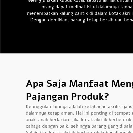
Menggunakan kubus
kotak sepatu akrilik
untuk 
orang dapat melihat isi di dalamnya tanp
menempatkan kalung cantik di dalam kotak akri
Dengan demikian, barang tetap bersih dan bebas 
Apa Saja Manfaat Meng
Pajangan Produk?
Keunggulan lainnya adalah ketahanan akrilik yang 
dalamnya tetap aman. Hal ini penting di tempat
anak-anak berlarian—jika kotak akrilik berbent
cahaya dengan baik, sehingga barang yang dipaja
Selain itu, kotak akrilik berbentuk kubus digun