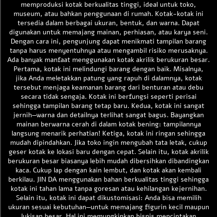
memproduksi kotak berkualitas tinggi, ideal untuk toko,
museum, atau bahkan penggunaan di rumah. Kotak-kotak ini
tersedia dalam berbagai ukuran, bentuk, dan warna. Dapat
digunakan untuk memajang mainan, perhiasan, atau karya seni.
Dengan cara ini, pengunjung dapat menikmati tampilan barang
tanpa harus menyentuhnya atau mengambil risiko merusaknya.
Ada banyak manfaat menggunakan kotak akrilik berukuran besar.
Pertama, kotak ini melindungi barang dengan baik. Misalnya,
jika Anda meletakkan patung yang rapuh di dalamnya, kotak
tersebut menjaga keamanan barang dari benturan atau debu
secara tidak sengaja. Kotak ini berfungsi seperti perisai
sehingga tampilan barang tetap baru. Kedua, kotak ini sangat
jernih—warna dan detailnya terlihat sangat bagus. Bayangkan
mainan berwarna cerah di dalam kotak bening: tampilannya
langsung menarik perhatian! Ketiga, kotak ini ringan sehingga
mudah dipindahkan. Jika toko ingin mengubah tata letak, cukup
geser kotak ke lokasi baru dengan cepat. Selain itu, kotak akrilik
berukuran besar biasanya lebih mudah dibersihkan dibandingkan
kaca. Cukup lap dengan kain lembut, dan kotak akan kembali
berkilau. JIN DA menggunakan bahan berkualitas tinggi sehingga
kotak ini tahan lama tanpa goresan atau kehilangan kejernihan.
Selain itu, kotak ini dapat dikustomisasi: Anda bisa memilih
ukuran sesuai kebutuhan—untuk memajang figurin kecil maupun
lukisan besar. Hal ini memungkinkan bisnis menciptakan