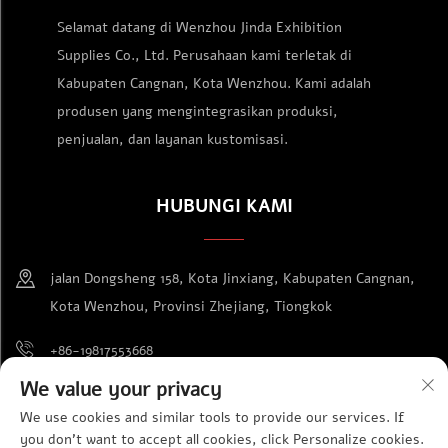
Selamat datang di Wenzhou Jinda Exhibition
Supplies Co., Ltd. Perusahaan kami terletak di
Kabupaten Cangnan, Kota Wenzhou. Kami adalah
produsen yang mengintegrasikan produksi,
penjualan, dan layanan kustomisasi.
HUBUNGI KAMI
jalan Dongsheng 158, Kota Jinxiang, Kabupaten Cangnan,
Kota Wenzhou, Provinsi Zhejiang, Tiongkok
+86-19817553668
We value your privacy
[email protected]
We use cookies and similar tools to provide our services. If
you don't want to accept all cookies, click Personalize cookies.