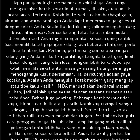
siapa pun yang ingin memamerkan koleksinya. Anda dapat
menggunakan kotak-kotak ini di rumah, di toko, atau untuk
acara-acara tertentu. Kotak ini tersedia dalam berbagai gaya,
ukuran, dan warna sehingga Anda dapat menemukan yang sesuai
dengan selera Anda. Selain itu, kotak yang baik mencegah kalung
kusut atau rusak. Semua barang tetap teratur dan mudah
ditemukan saat Anda ingin mengenakan sesuatu yang cantik.
Saat memilih kotak pajangan kalung, ada beberapa hal yang perlu
dipertimbangkan. Pertama, pertimbangkan berapa banyak
kalung yang Anda miliki. Jika jumlahnya banyak, kotak yang lebih
besar dengan ruang lebih luas mungkin lebih baik. Beberapa
kotak memiliki sekat untuk masing-masing kalung, sehingga
mencegahnya kusut bersamaan. Hal berikutnya adalah gaya
kotaknya. Apakah Anda menyukai kotak modern yang mengilap
atau tipe kayu klasik? JIN DA menyediakan berbagai macam
pilihan, jadi pilihlah yang sesuai dengan suasana ruangan atau
toko Anda. Bahan juga penting. Beberapa kotak terbuat dari
kayu, lainnya dari kulit atau plastik. Kotak kayu tampak sangat
elegan, tetapi biasanya lebih berat. Sementara itu, kotak
berbahan kulit terkesan mewah dan ringan. Pertimbangkan pula
cara penggunaannya. Untuk toko, tampilan yang mudah dilihat
pelanggan tentu lebih baik. Namun untuk keperluan rumah,
pilihlah yang sesuai selera pribadi Anda. Terakhir, perhatikan
harga. JIN DA menawarkan berbagai pilihan sesuai berbagai