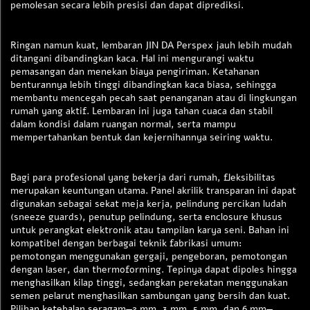
pemolesan secara lebih presisi dan dapat diprediksi.
Ringan namun kuat, lembaran JIN DA Perspex jauh lebih mudah
ditangani dibandingkan kaca. Hal ini mengurangi waktu
pemasangan dan menekan biaya pengiriman. Ketahanan
benturannya lebih tinggi dibandingkan kaca biasa, sehingga
membantu mencegah pecah saat penanganan atau di lingkungan
rumah yang aktif. Lembaran ini juga tahan cuaca dan stabil
dalam kondisi dalam ruangan normal, serta mampu
mempertahankan bentuk dan kejernihannya seiring waktu.
Bagi para profesional yang bekerja dari rumah, fleksibilitas
merupakan keuntungan utama. Panel akrilik transparan ini dapat
digunakan sebagai sekat meja kerja, pelindung percikan ludah
(sneeze guards), penutup pelindung, serta enclosure khusus
untuk perangkat elektronik atau tampilan karya seni. Bahan ini
kompatibel dengan berbagai teknik fabrikasi umum:
pemotongan menggunakan gergaji, pengeboran, pemotongan
dengan laser, dan thermoforming. Tepinya dapat dipoles hingga
menghasilkan kilap tinggi, sedangkan perekatan menggunakan
semen pelarut menghasilkan sambungan yang bersih dan kuat.
Pilihan ketebalan seragam—2 mm, 3 mm, 5 mm, dan 6 mm—