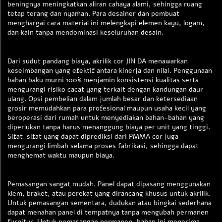
beningnya meningkatkan aliran cahaya alami, sehingga ruang
tetap terang dan nyaman. Para desainer dan pembuat
menghargai cara material ini melengkapi elemen kayu, logam,
dan kain tanpa mendominasi keseluruhan desain.
Dari sudut pandang biaya, akrilik cor JIN DA menawarkan
keseimbangan yang efektif antara kinerja dan nilai. Penggunaan
bahan baku murni 100% menjamin konsistensi kualitas serta
mengurangi risiko cacat yang terkait dengan kandungan daur
ulang. Opsi pembelian dalam jumlah besar dan ketersediaan
grosir memudahkan para profesional maupun usaha kecil yang
beroperasi dari rumah untuk menyediakan bahan-bahan yang
diperlukan tanpa harus menanggung biaya per unit yang tinggi.
Sifat-sifat yang dapat diprediksi dari PMMA cor juga
mengurangi limbah selama proses fabrikasi, sehingga dapat
menghemat waktu maupun biaya.
Pemasangan sangat mudah. Panel dapat dipasang menggunakan
klem, braket, atau perekat yang dirancang khusus untuk akrilik.
Untuk pemasangan sementara, dudukan atau bingkai sederhana
dapat menahan panel di tempatnya tanpa mengubah permanen
furnitur. Untuk pemasangan permanen, bahan ini menerima