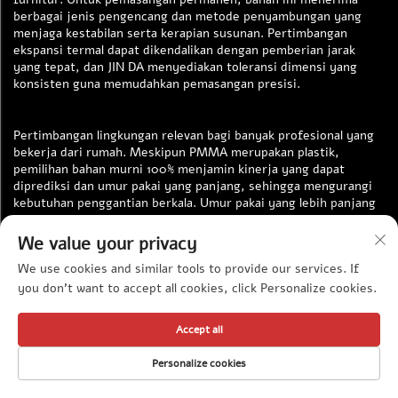
berbagai jenis pengencang dan metode penyambungan yang
menjaga kestabilan serta kerapian susunan. Pertimbangan
ekspansi termal dapat dikendalikan dengan pemberian jarak
yang tepat, dan JIN DA menyediakan toleransi dimensi yang
konsisten guna memudahkan pemasangan presisi.
Pertimbangan lingkungan relevan bagi banyak profesional yang
bekerja dari rumah. Meskipun PMMA merupakan plastik,
pemilihan bahan murni 100% menjamin kinerja yang dapat
diprediksi dan umur pakai yang panjang, sehingga mengurangi
kebutuhan penggantian berkala. Umur pakai yang lebih panjang
berarti konsumsi sumber daya yang lebih sedikit dalam jangka
waktu lama. Selain itu, sifat ringan panel ini mengurangi
We value your privacy
penggunaan energi selama transportasi dibandingkan alternatif
We use cookies and similar tools to provide our services. If
kaca yang lebih berat.
you don't want to accept all cookies, click Personalize cookies.
Kontrol kualitas menjadi fondasi merek JIN DA. Setiap lembaran
Accept all
diperiksa secara ketat untuk memastikan kerataan, kejernihan,
dan ketebalan yang tepat. Hasilnya adalah produk andal yang
Personalize cookies
mendukung proyek profesional, karya kreatif, serta solusi
praktis di rumah. Baik Anda seorang pekerja jarak jauh yang
HALAMAN UTAMA
PRODUK
SUREL
TELEPON