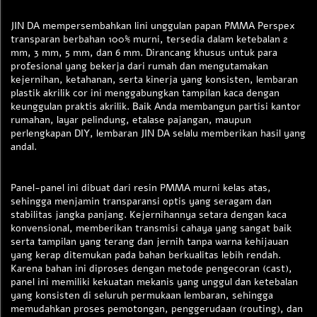
JIN DA mempersembahkan lini unggulan papan PMMA Perspex
transparan berbahan 100% murni, tersedia dalam ketebalan 2
mm, 3 mm, 5 mm, dan 6 mm. Dirancang khusus untuk para
profesional yang bekerja dari rumah dan mengutamakan
kejernihan, ketahanan, serta kinerja yang konsisten, lembaran
plastik akrilik cor ini menggabungkan tampilan kaca dengan
keunggulan praktis akrilik. Baik Anda membangun partisi kantor
rumahan, layar pelindung, etalase pajangan, maupun
perlengkapan DIY, lembaran JIN DA selalu memberikan hasil yang
andal.
Panel-panel ini dibuat dari resin PMMA murni kelas atas,
sehingga menjamin transparansi optis yang seragam dan
stabilitas jangka panjang. Kejernihannya setara dengan kaca
konvensional, memberikan transmisi cahaya yang sangat baik
serta tampilan yang terang dan jernih tanpa warna kehijauan
yang kerap ditemukan pada bahan berkualitas lebih rendah.
Karena bahan ini diproses dengan metode pengecoran (cast),
panel ini memiliki kekuatan mekanis yang unggul dan ketebalan
yang konsisten di seluruh permukaan lembaran, sehingga
memudahkan proses pemotongan, penggerudaan (routing), dan