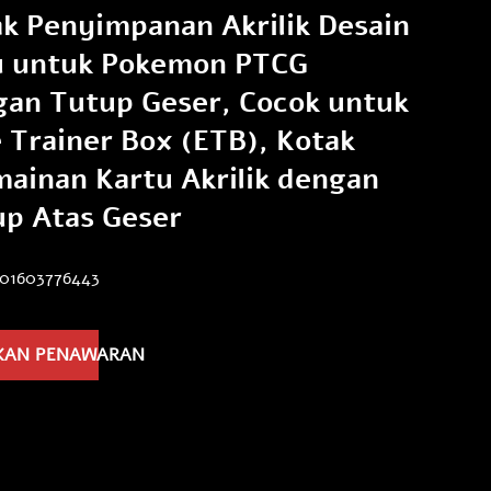
k Penyimpanan Akrilik Desain
u untuk Pokemon PTCG
an Tutup Geser, Cocok untuk
e Trainer Box (ETB), Kotak
ainan Kartu Akrilik dengan
p Atas Geser
601603776443
KAN PENAWARAN