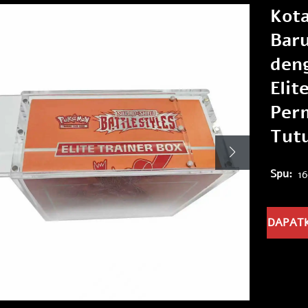
Kota
Bar
deng
Elit
Perm
Tutu
Spu:
1
DAPAT