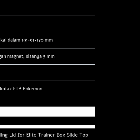
gkai dalam 191×91×170 mm
ngan magnet, sisanya 5 mm
 kotak ETB Pokemon