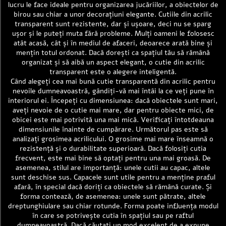
lucru le face ideale pentru organizarea jucăriilor, a obiectelor de
birou sau chiar a unor decorațiuni elegante. Cutiile din acrilic
transparent sunt rezistente, dar și ușoare, deci nu se sparg
ușor și le puteți muta fără probleme. Mulți oameni le folosesc
atât acasă, cât și în mediul de afaceri, deoarece arată bine și
mențin totul ordonat. Dacă dorești ca spațiul tău să rămână
organizat și să aibă un aspect elegant, o cutie din acrilic
transparent este o alegere inteligentă.
Când alegeți cea mai bună cutie transparentă din acrilic pentru
nevoile dumneavoastră, gândiți-vă mai întâi la ce veți pune în
interiorul ei. Începeți cu dimensiunea: dacă obiectele sunt mari,
aveți nevoie de o cutie mai mare, dar pentru obiecte mici, de
obicei este mai potrivită una mai mică. Verificați întotdeauna
dimensiunile înainte de cumpărare. Următorul pas este să
analizați grosimea acrilicului. O grosime mai mare înseamnă o
rezistență și o durabilitate superioară. Dacă folosiți cutia
frecvent, este mai bine să optați pentru una mai groasă. De
asemenea, stilul are importanță: unele cutii au capac, altele
sunt deschise sus. Capacele sunt utile pentru a menține praful
afară, în special dacă doriți ca obiectele să rămână curate. Și
forma contează, de asemenea: unele sunt pătrate, altele
dreptunghiulare sau chiar rotunde. Forma poate influența modul
în care se potrivește cutia în spațiul sau pe raftul
dumneavoastră. Dacă căutați un mod excelent de a expune