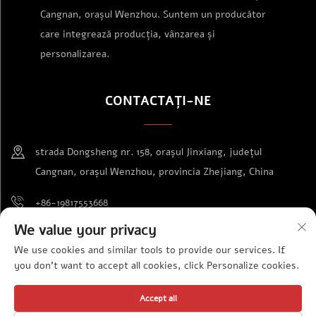
Cangnan, orașul Wenzhou. Suntem un producător
care integrează producția, vânzarea și
personalizarea.
CONTACTAȚI-NE
strada Dongsheng nr. 158, orașul Jinxiang, județul
Cangnan, orașul Wenzhou, provincia Zhejiang, China
+86-19817553668
We value your privacy
[email protected]
We use cookies and similar tools to provide our services. If
you don't want to accept all cookies, click Personalize cookies.
Drepturi de autor © S.C. Wenzhou Jinda Exhibition Supplies Co., Ltd.
Accept all
Toate drepturile rezervate
Politica de confidențialitate