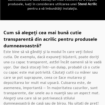
produsele, luați în considerare utilizarea unei
Stend Acrilic
pentru a vă îmbunătăți instalația.
Cum să alegeți cea mai bună cutie
transparentă din acrilic pentru produsele
dumneavoastră?
Este bine să vă gândiți și la modul în care veți folosi
cutia. De exemplu, dacă expuneți bijuterii, poate doriți
una cu capac transparent, astfel încât oamenii să le vadă
ușor. Dar dacă stocați într-un dulap, probabil că o cutie
cu capac este mai potrivită. Căutați cutii cu mâner sau
care se pot suprapune, ceea ce face mutarea și
depozitarea lor mult mai ușoară. Culoarea este, de
asemenea, importantă — în majoritatea cazurilor, sunt
transparente, dar unele au o nuanță sau un aspect mat.
Alegeți una care să se potrivească stilului
dumneavoastră de casă sau de birou. Nu uitați de preț!