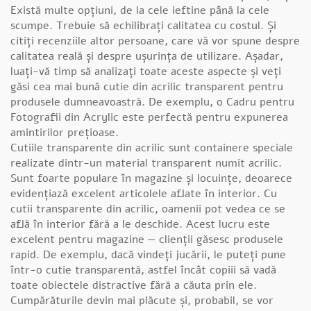
Există multe opțiuni, de la cele ieftine până la cele
scumpe. Trebuie să echilibrați calitatea cu costul. Și
citiți recenziile altor persoane, care vă vor spune despre
calitatea reală și despre ușurința de utilizare. Așadar,
luați-vă timp să analizați toate aceste aspecte și veți
găsi cea mai bună cutie din acrilic transparent pentru
produsele dumneavoastră. De exemplu, o
Cadru pentru
Fotografii din Acrylic
este perfectă pentru expunerea
amintirilor prețioase.
Cutiile transparente din acrilic sunt containere speciale
realizate dintr-un material transparent numit acrilic.
Sunt foarte populare în magazine și locuințe, deoarece
evidențiază excelent articolele aflate în interior. Cu
cutii transparente din acrilic, oamenii pot vedea ce se
află în interior fără a le deschide. Acest lucru este
excelent pentru magazine — clienții găsesc produsele
rapid. De exemplu, dacă vindeți jucării, le puteți pune
într-o cutie transparentă, astfel încât copiii să vadă
toate obiectele distractive fără a căuta prin ele.
Cumpărăturile devin mai plăcute și, probabil, se vor