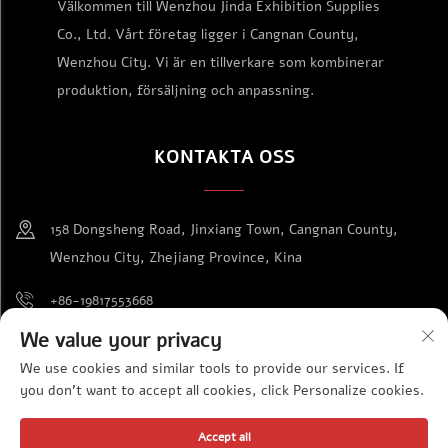
Välkommen till Wenzhou Jinda Exhibition Supplies
Co., Ltd. Vårt företag ligger i Cangnan County,
Wenzhou City. Vi är en tillverkare som kombinerar
produktion, försäljning och anpassning.
KONTAKTA OSS
158 Dongsheng Road, Jinxiang Town, Cangnan County,
Wenzhou City, Zhejiang Province, Kina
+86-19817553668
We value your privacy
[email protected]
We use cookies and similar tools to provide our services. If
you don't want to accept all cookies, click Personalize cookies.
Copyright © Wenzhou Jinda Exhibition Supplies Co., Ltd. Alla
Accept all
rättigheter förbehållna
Integritetspolicy