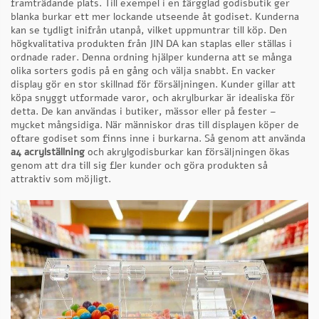
framträdande plats. Till exempel i en färgglad godisbutik ger
blanka burkar ett mer lockande utseende åt godiset. Kunderna
kan se tydligt inifrån utanpå, vilket uppmuntrar till köp. Den
högkvalitativa produkten från JIN DA kan staplas eller ställas i
ordnade rader. Denna ordning hjälper kunderna att se många
olika sorters godis på en gång och välja snabbt. En vacker
display gör en stor skillnad för försäljningen. Kunder gillar att
köpa snyggt utformade varor, och akrylburkar är idealiska för
detta. De kan användas i butiker, mässor eller på fester –
mycket mångsidiga. När människor dras till displayen köper de
oftare godiset som finns inne i burkarna. Så genom att använda
a4 acrylställning
och akrylgodisburkar kan försäljningen ökas
genom att dra till sig fler kunder och göra produkten så
attraktiv som möjligt.