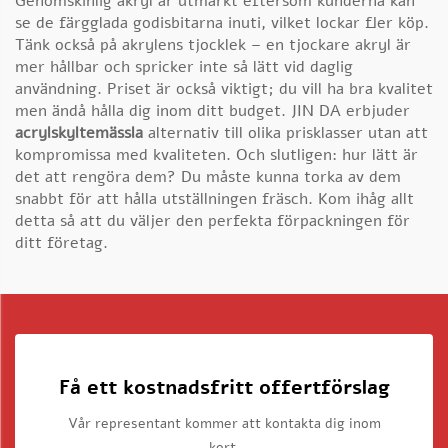
Genomskinlig akryl är utmärkt eftersom kunderna kan
se de färgglada godisbitarna inuti, vilket lockar fler köp.
Tänk också på akrylens tjocklek – en tjockare akryl är
mer hållbar och spricker inte så lätt vid daglig
användning. Priset är också viktigt; du vill ha bra kvalitet
men ändå hålla dig inom ditt budget. JIN DA erbjuder
acrylskyltemässla
alternativ till olika prisklasser utan att
kompromissa med kvaliteten. Och slutligen: hur lätt är
det att rengöra dem? Du måste kunna torka av dem
snabbt för att hålla utställningen fräsch. Kom ihåg allt
detta så att du väljer den perfekta förpackningen för
ditt företag.
Få ett kostnadsfritt offertförslag
Vår representant kommer att kontakta dig inom
kort.