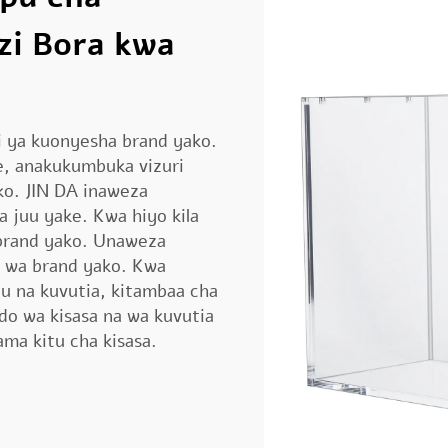
zi Bora kwa
ri ya kuonyesha brand yako.
, anakukumbuka vizuri
ako. JIN DA inaweza
 juu yake. Kwa hiyo kila
 brand yako. Unaweza
 wa brand yako. Kwa
u na kuvutia, kitambaa cha
ndo wa kisasa na wa kuvutia
ama kitu cha kisasa.