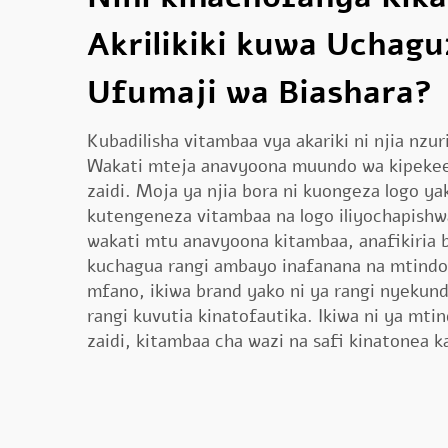
Akrilikiki kuwa Uchagu
Ufumaji wa Biashara?
Kubadilisha vitambaa vya akariki ni njia nzu
Wakati mteja anavyoona muundo wa kipekee
zaidi. Moja ya njia bora ni kuongeza logo y
kutengeneza vitambaa na logo iliyochapishwa
wakati mtu anavyoona kitambaa, anafikiria
kuchagua rangi ambayo inafanana na mtindo
mfano, ikiwa brand yako ni ya rangi nyekund
rangi kuvutia kinatofautika. Ikiwa ni ya mti
zaidi, kitambaa cha wazi na safi kinatonea k