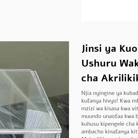
Jinsi ya K
Ushuru Wak
cha Akriliki
Njia nyingine ya kubad
kufanya hivyo! Kwa mf
mzizi wa kisasa kwa vi
muundo unaofaa kwa bi
kuhusu kipengele cha k
ambacho kinafanya kit