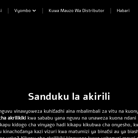
i
Vyombo
Kuwa Mauzo Wa Distributor
Habari
Sanduku la akirili
ya nguvu vinavyoweza kuhifadhi aina mbalimbali za vitu na kuo
ha akrilikiki
kwa sababu yana nguvu na unaweza kuona ndani kw
kapu kidogo cha vinyago hadi kikapu kikubwa cha onyesho, k
juu kinachofanya kazi vizuri kwa matumizi ya binafsi au ya bia