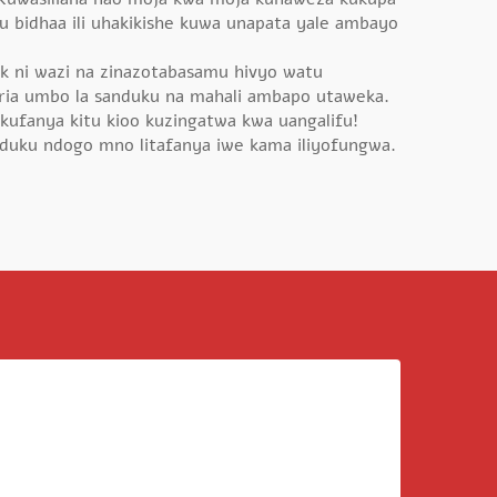
u bidhaa ili uhakikishe kuwa unapata yale ambayo
lik ni wazi na zinazotabasamu hivyo watu
iria umbo la sanduku na mahali ambapo utaweka.
 kufanya kitu kioo kuzingatwa kwa uangalifu!
nduku ndogo mno litafanya iwe kama iliyofungwa.