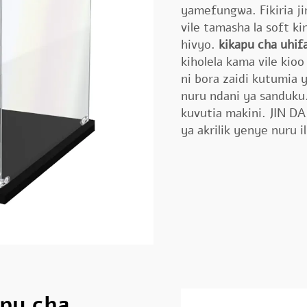
yamefungwa. Fikiria ji
vile tamasha la soft 
hivyo.
kikapu cha uhif
kiholela kama vile kio
ni bora zaidi kutumia
nuru ndani ya sanduku
kuvutia makini. JIN D
ya akrilik yenye nuru
apu cha