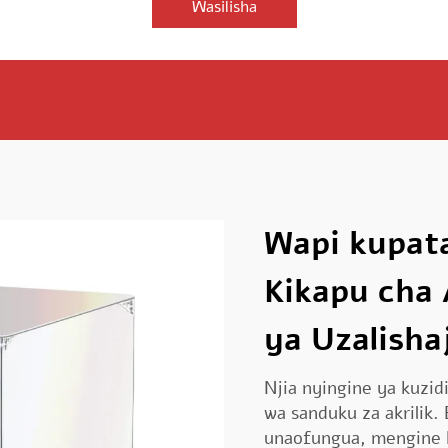
Wasilisha
Wapi kupata
Kikapu cha A
ya Uzalisha
Njia nyingine ya kuzid
wa sanduku za akrilik
unaofungua, mengine k