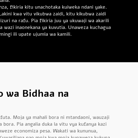
sana.
a, fikiria kitu unachotaka kuiweka ndani yake.
akini kwa vitu vikubwa zaidi, kitu kikubwa zaidi
ri na rafu. Pia fikiria juu ya ukuwaji wa akarili
i ya wazi inaonekana ya kuvutia. Unaweza kuchagua
ngi ili upate ujumla wa kamili.
o wa Bidhaa na
afuta. Moja ya mahali bora ni mtandaoni, wauzaji
bora. Pia angalia duka la vitu vya kufanya kazi
li uweze economiza pesa. Wakati wa kununua,
a. Kuwasiliana nao moja kwa moja kunaweza kukupa