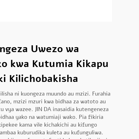
uongeza Uwezo wa
o kwa Kutumia Kikapu
ki Kilichobakisha
ilisha ni kuongeza muundo au mzizi. Furahia
ano, mzizi mzuri kwa bidhaa za watoto au
tu vya wazee. JIN DA inasaidia kutengeneza
dhaa yako na watumiaji wako. Pia fikiria
ipekee kama vile kichakichi au kifungo
ambaa kuburudika kuleta au kufunguliwa.