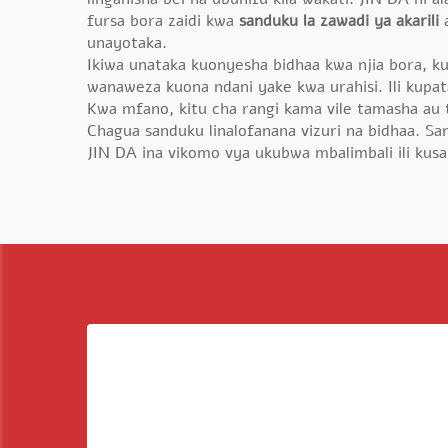
fursa bora zaidi kwa
sanduku la zawadi ya akarili
unayotaka.
Ikiwa unataka kuonyesha bidhaa kwa njia bora, ku
wanaweza kuona ndani yake kwa urahisi. Ili kupa
Kwa mfano, kitu cha rangi kama vile tamasha au t
Chagua sanduku linalofanana vizuri na bidhaa. S
JIN DA ina vikomo vya ukubwa mbalimbali ili kusa