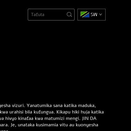
SW
nyesha vizuri. Yanatumika sana katika maduka,
a urahisi bila kufungua. Kikapu hiki huja katika
wa hivyo kinafaa kwa matumizi mengi. JIN DA
shara. Je, unataka kusimamia vitu au kuonyesha