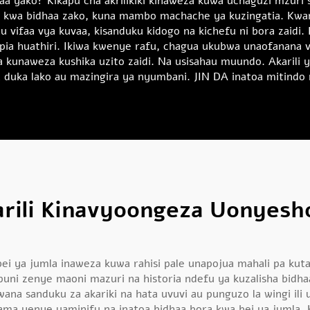
aa yako? Kikapu cha akrilikiki kinaweza kuwa uchaguzi mzuri 
ri kwa bidhaa zako, kuna mambo machache ya kuzingatia. Kwanz
vifaa vya kuvaa, kisanduku kidogo na kichefu ni bora zaidi. L
pia huathiri. Ikiwa kwenye rafu, chagua ukubwa unaofanana vizu
 na kunaweza kushika uzito zaidi. Na usisahau muundo. Akaril
duka lako au mazingira ya nyumbani. JIN DA inatoa mitindo mi
arili Kinavyoongeza Uonyesh
ei ya jumla inaweza kuwa rahisi pale unapojua mahali pa kut
uni zenye maoni mazuri na historia ndefu ya kuzalisha bidhaa 
hawana sanduku za akariki na hata uvuvi au punguzo la wingi i
i alama yenye uaminifu na inatoa bidhaa bora kwa bei ya juml