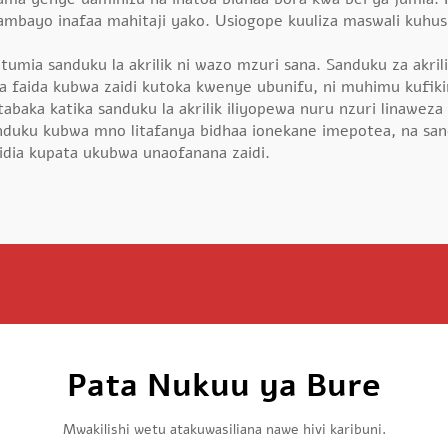
ambayo inafaa mahitaji yako. Usiogope kuuliza maswali kuhus
tumia sanduku la akrilik ni wazo mzuri sana. Sanduku za akri
ta faida kubwa zaidi kutoka kwenye ubunifu, ni muhimu kufik
abaka katika sanduku la akrilik iliyopewa nuru nzuri linaweza
anduku kubwa mno litafanya bidhaa ionekane imepotea, na sa
idia kupata ukubwa unaofanana zaidi.
Pata Nukuu ya Bure
Mwakilishi wetu atakuwasiliana nawe hivi karibuni.