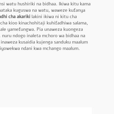
nsi watu hushiriki na bidhaa. Ikiwa kitu kama
kinataka kuguswa na watu, waweze kufanya
adhi cha akariki
lakini ikiwa ni kitu cha
o cha kioo kinachohitaji kuhifadhiwa salama,
 yale yamefungwa. Pia unaweza kuongeza
. nuru ndogo inaleta mchoro wa bidhaa na
A inaweza kusaidia kujenga sanduku maalum
 iliyowekwa ndani kwa mchango maalum.