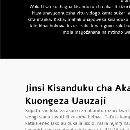
bidh
Wakati wa kuchagua kisanduku cha akarili kizu
Ikiwa unavyoonyesha vitu vidogo kama sukari au 
kitahitajika. Kisha, mahali unapoweka kisanduku 
— kile kinachokuwa kizuri zaidi kina nguvu zaidi
moja inayofanana na mtindo wa 
Jinsi Kisanduku cha Ak
Kuongeza Uauzaji
Kupata sanduku za akariki za ubunifu mzuri kwa b
wengi wana tovuti ili kusoma bidhaa. Tafuta kamp
katika eneo lako au duka la lisolo, mara nyingi 
linganisha bei na ubunifu kila wakati. JIN DA n