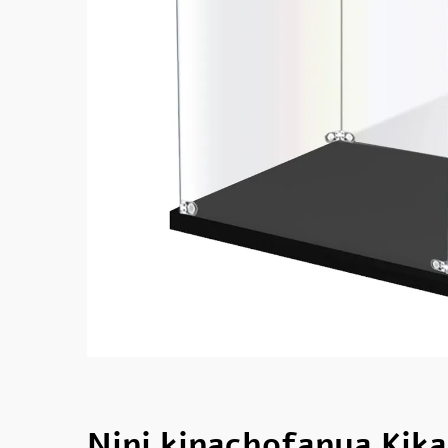
Nini kinachofanya Kik