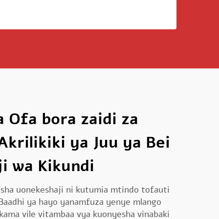
 Ofa bora zaidi za
krilikiki ya Juu ya Bei
ji wa Kikundi
isha uonekeshaji ni kutumia mtindo tofauti
. Baadhi ya hayo yanamfuza yenye mlango
ama vile vitambaa vya kuonyesha vinabaki