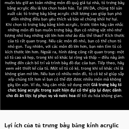
muốn lưu giữ an toàn những món đồ quý giá tại nhà, tủ trưng bày
bằng acrylic đều là lựa chọn hoàn hảo. Tại JIN DA, chúng tôi sản
xuất các tủ trưng bày bằng acrylic chất lượng cao giúp bạn phô
diễn những điều bạn yêu thích và bảo vệ chúng khỏi hư hại.
Khi chọn tủ trưng bày bằng kính acrylic, trước tiên hãy cân nhắc
những món đồ bạn muốn trưng bày. Bạn có những vật nhỏ như
tượng nhỏ hay những vật lớn hơn như áo đấu thể thao? Kích thước
của tủ rất quan trọng. Nếu các món đồ nhỏ, bạn có thể chọn tủ
nhỏ gọn. Tuy nhiên, với các món đồ lớn hơn, bạn nên tìm tủ có
kích thước lớn hơn. Ngoài ra, hình dáng cũng rất quan trọng: một
số tủ cao và hẹp, trong khi số khác lại rộng và thấp — điều này ảnh
hưởng đến cách bố trí và trình bày đồ đạc của bạn. Tiếp theo, hãy
xem xét thiết kế của tủ. Một số tủ có kệ, trong khi số khác chỉ là
không gian mở lớn. Nếu bạn có nhiều món đồ, tủ có kệ sẽ giúp sắp
xếp chúng tốt hơn vì bạn có thể đặt được nhiều món mà không
gây lộn xộn. Ví dụ, hãy cân nhắc sử dụng một
Giá trưng bày tổ
chức bằng acrylic trong suốt hiện đại có thể gấp lại được dành
cho đồ ăn tiệc tự phục vụ và nước hoa
để tối ưu hóa không gian.
Lợi ích của tủ trưng bày bằng kính acrylic