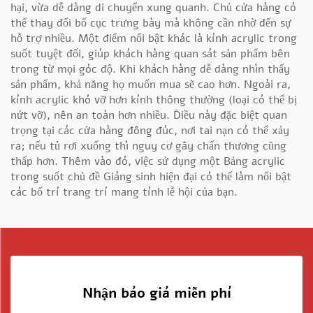
hại, vừa dễ dàng di chuyển xung quanh. Chủ cửa hàng có
thể thay đổi bố cục trưng bày mà không cần nhờ đến sự
hỗ trợ nhiều. Một điểm nổi bật khác là kính acrylic trong
suốt tuyệt đối, giúp khách hàng quan sát sản phẩm bên
trong từ mọi góc độ. Khi khách hàng dễ dàng nhìn thấy
sản phẩm, khả năng họ muốn mua sẽ cao hơn. Ngoài ra,
kính acrylic khó vỡ hơn kính thông thường (loại có thể bị
nứt vỡ), nên an toàn hơn nhiều. Điều này đặc biệt quan
trọng tại các cửa hàng đông đúc, nơi tai nạn có thể xảy
ra; nếu tủ rơi xuống thì nguy cơ gây chấn thương cũng
thấp hơn. Thêm vào đó, việc sử dụng một
Bảng acrylic
trong suốt chủ đề Giáng sinh hiện đại
có thể làm nổi bật
các bố trí trang trí mang tính lễ hội của bạn.
Nhận báo giá miễn phí