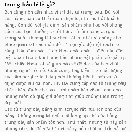
trong bán lẻ là gì?
Bạn cũng nên cân nhắc vị trí đặt tủ trưng bày. Đối với
cửa hàng, bạn có thể muốn chọn loại tủ thu hút khách
hàng. Còn đối với gia đình, sản phẩm phù hợp với phong
cách của bạn thường sẽ tốt hơn. Tủ làm bằng acrylic
trong suốt thường là lựa chọn tối ưu nhất vì chúng cho
phép quan sát các món đồ từ mọi góc độ một cách rõ
ràng. Hãy đảm bảo tủ có khóa chắc chắn — điều này đặc
biệt quan trọng khi trưng bày những vật phẩm có giá trị.
Một chiếc khóa tốt sẽ giúp bảo vệ đồ đạc của bạn khỏi
những người tò mò. Cuối cùng, hãy kiểm tra chất lượng
của tấm acrylic: loại dày hơn thường bền bỉ hơn và sử
dụng được lâu dài hơn. JIN DA cung cấp các tủ trưng bày
chắc chắn, được chế tạo tỉ mỉ nhằm bảo vệ an toàn cho
những món đồ quý giá đồng thời giúp chúng luôn trông
đẹp mắt.
Các tủ trưng bày bằng kính acrylic rất hữu ích cho cửa
hàng. Chúng mang lại nhiều lợi ích giúp chủ cửa hàng
trưng bày sản phẩm tốt hơn. Thứ nhất, những tủ này bền
nhưng nhẹ, do đó vừa bảo vệ hàng hóa khỏi bụi bẩn và hư