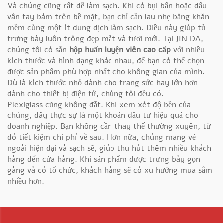
Và chúng cũng rất dễ làm sạch. Khi có bụi bẩn hoặc dấu
vân tay bám trên bề mặt, bạn chỉ cần lau nhẹ bằng khăn
mềm cùng một ít dung dịch làm sạch. Điều này giúp tủ
trưng bày luôn trông đẹp mắt và tươi mới. Tại JIN DA,
chúng tôi có sẵn
hộp huấn luyện viên cao cấp
với nhiều
kích thước và hình dạng khác nhau, để bạn có thể chọn
được sản phẩm phù hợp nhất cho không gian của mình.
Dù là kích thước nhỏ dành cho trang sức hay lớn hơn
dành cho thiết bị điện tử, chúng tôi đều có.
Plexiglass cũng không đắt. Khi xem xét độ bền của
chúng, đây thực sự là một khoản đầu tư hiệu quả cho
doanh nghiệp. Bạn không cần thay thế thường xuyên, từ
đó tiết kiệm chi phí về sau. Hơn nữa, chúng mang vẻ
ngoài hiện đại và sạch sẽ, giúp thu hút thêm nhiều khách
hàng đến cửa hàng. Khi sản phẩm được trưng bày gọn
gàng và có tổ chức, khách hàng sẽ có xu hướng mua sắm
nhiều hơn.