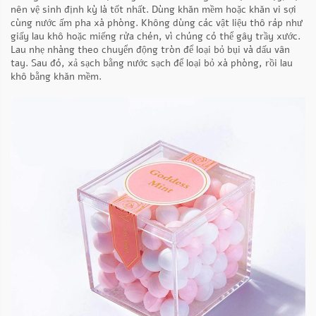
nên vệ sinh định kỳ là tốt nhất. Dùng khăn mềm hoặc khăn vi sợi
cùng nước ấm pha xà phòng. Không dùng các vật liệu thô ráp như
giấy lau khô hoặc miếng rửa chén, vì chúng có thể gây trầy xước.
Lau nhẹ nhàng theo chuyển động tròn để loại bỏ bụi và dấu vân
tay. Sau đó, xả sạch bằng nước sạch để loại bỏ xà phòng, rồi lau
khô bằng khăn mềm.