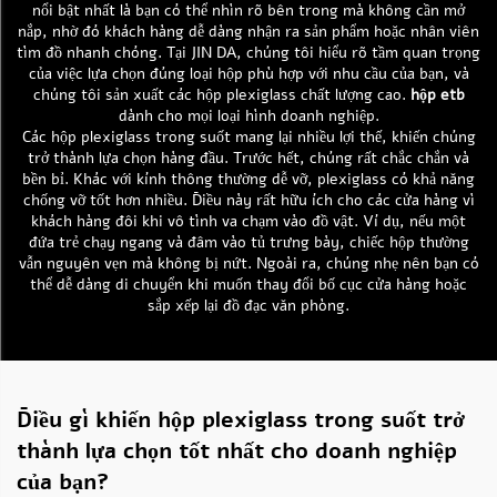
nổi bật nhất là bạn có thể nhìn rõ bên trong mà không cần mở
nắp, nhờ đó khách hàng dễ dàng nhận ra sản phẩm hoặc nhân viên
tìm đồ nhanh chóng. Tại JIN DA, chúng tôi hiểu rõ tầm quan trọng
của việc lựa chọn đúng loại hộp phù hợp với nhu cầu của bạn, và
chúng tôi sản xuất các hộp plexiglass chất lượng cao.
hộp etb
dành cho mọi loại hình doanh nghiệp.
Các hộp plexiglass trong suốt mang lại nhiều lợi thế, khiến chúng
trở thành lựa chọn hàng đầu. Trước hết, chúng rất chắc chắn và
bền bỉ. Khác với kính thông thường dễ vỡ, plexiglass có khả năng
chống vỡ tốt hơn nhiều. Điều này rất hữu ích cho các cửa hàng vì
khách hàng đôi khi vô tình va chạm vào đồ vật. Ví dụ, nếu một
đứa trẻ chạy ngang và đâm vào tủ trưng bày, chiếc hộp thường
vẫn nguyên vẹn mà không bị nứt. Ngoài ra, chúng nhẹ nên bạn có
thể dễ dàng di chuyển khi muốn thay đổi bố cục cửa hàng hoặc
sắp xếp lại đồ đạc văn phòng.
Điều gì khiến hộp plexiglass trong suốt trở
thành lựa chọn tốt nhất cho doanh nghiệp
của bạn?