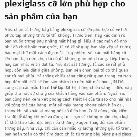
plexiglass cỡ lớn phù hợp cho
sản phẩm của bạn
Việc chọn tủ trưng bày bằng plexiglass cỡ lớn phù hợp có vẻ hơi
phức tạp nhưng thực tế thì không. Trước tiên, hãy xác định rõ
bạn muốn trưng bày những mặt hàng gì. Nếu là các món đồ nhỏ
như đồ chơi hoặc trang sức, tủ có kệ sẽ giúp bạn sắp xếp và trưng
bày mọi thứ một cách đẹp mắt. Tuy nhiên, với các mặt hàng cỡ
lớn hơn, bạn nên chọn tủ có đủ không gian bên trong. Tiếp theo,
hãy cân nhắc vị trí đặt tủ. Nếu đặt sát tường, tủ cao sẽ rất phù
hợp; còn nếu đặt ở giữa phòng, bạn nên chọn loại tủ có thể quan
sát từ mọi phía. Hệ thống chiếu sáng cũng rất quan trọng: tủ tích
hợp đèn nội thất sẽ làm sản phẩm trở nên bắt mắt hơn. JIN DA
cung cấp các mẫu tủ có thể lắp đặt hệ thống chiếu sáng — điều này
giúp thu hút sự chú ý của khách hàng vào sản phẩm. Ngoài ra,
bạn cũng nên xem xét phong cách thiết kế của tủ sao cho hài hòa
với tổng thể cửa hàng: một số mẫu mang phong cách hiện đại,
trong khi số khác lại mang nét cổ điển hơn. Cuối cùng, hãy kiểm
tra độ dễ dàng khi mở và đóng tủ — bạn sẽ không muốn chọn loại
tủ khó thao tác, đặc biệt nếu thường xuyên thay đổi sản phẩm
trưng bày. Như vậy, chỉ cần cân nhắc kỹ lưỡng những yếu tố trên,
bạn hoàn toàn có thể tìm được chiếc tủ trưng bày bằng plexiglass