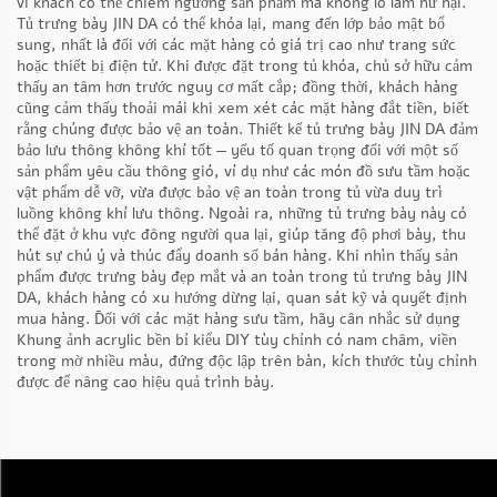
vì khách có thể chiêm ngưỡng sản phẩm mà không lo làm hư hại.
Tủ trưng bày JIN DA có thể khóa lại, mang đến lớp bảo mật bổ
sung, nhất là đối với các mặt hàng có giá trị cao như trang sức
hoặc thiết bị điện tử. Khi được đặt trong tủ khóa, chủ sở hữu cảm
thấy an tâm hơn trước nguy cơ mất cắp; đồng thời, khách hàng
cũng cảm thấy thoải mái khi xem xét các mặt hàng đắt tiền, biết
rằng chúng được bảo vệ an toàn. Thiết kế tủ trưng bày JIN DA đảm
bảo lưu thông không khí tốt — yếu tố quan trọng đối với một số
sản phẩm yêu cầu thông gió, ví dụ như các món đồ sưu tầm hoặc
vật phẩm dễ vỡ, vừa được bảo vệ an toàn trong tủ vừa duy trì
luồng không khí lưu thông. Ngoài ra, những tủ trưng bày này có
thể đặt ở khu vực đông người qua lại, giúp tăng độ phơi bày, thu
hút sự chú ý và thúc đẩy doanh số bán hàng. Khi nhìn thấy sản
phẩm được trưng bày đẹp mắt và an toàn trong tủ trưng bày JIN
DA, khách hàng có xu hướng dừng lại, quan sát kỹ và quyết định
mua hàng. Đối với các mặt hàng sưu tầm, hãy cân nhắc sử dụng
Khung ảnh acrylic bền bỉ kiểu DIY tùy chỉnh có nam châm, viền
trong mờ nhiều màu, đứng độc lập trên bàn, kích thước tùy chỉnh
được
để nâng cao hiệu quả trình bày.