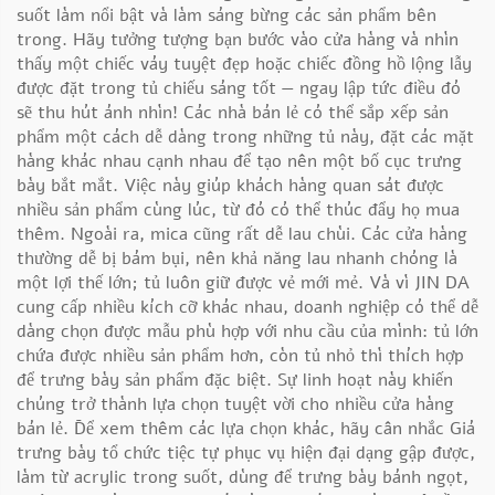
suốt làm nổi bật và làm sáng bừng các sản phẩm bên
trong. Hãy tưởng tượng bạn bước vào cửa hàng và nhìn
thấy một chiếc váy tuyệt đẹp hoặc chiếc đồng hồ lộng lẫy
được đặt trong tủ chiếu sáng tốt — ngay lập tức điều đó
sẽ thu hút ánh nhìn! Các nhà bán lẻ có thể sắp xếp sản
phẩm một cách dễ dàng trong những tủ này, đặt các mặt
hàng khác nhau cạnh nhau để tạo nên một bố cục trưng
bày bắt mắt. Việc này giúp khách hàng quan sát được
nhiều sản phẩm cùng lúc, từ đó có thể thúc đẩy họ mua
thêm. Ngoài ra, mica cũng rất dễ lau chùi. Các cửa hàng
thường dễ bị bám bụi, nên khả năng lau nhanh chóng là
một lợi thế lớn; tủ luôn giữ được vẻ mới mẻ. Và vì JIN DA
cung cấp nhiều kích cỡ khác nhau, doanh nghiệp có thể dễ
dàng chọn được mẫu phù hợp với nhu cầu của mình: tủ lớn
chứa được nhiều sản phẩm hơn, còn tủ nhỏ thì thích hợp
để trưng bày sản phẩm đặc biệt. Sự linh hoạt này khiến
chúng trở thành lựa chọn tuyệt vời cho nhiều cửa hàng
bán lẻ. Để xem thêm các lựa chọn khác, hãy cân nhắc
Giá
trưng bày tổ chức tiệc tự phục vụ hiện đại dạng gập được,
làm từ acrylic trong suốt, dùng để trưng bày bánh ngọt,