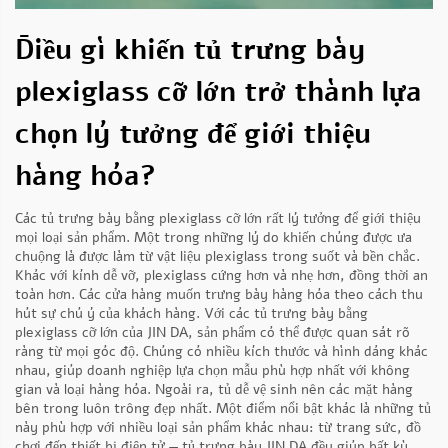
Điều gì khiến tủ trưng bày
plexiglass cỡ lớn trở thành lựa
chọn lý tưởng để giới thiệu
hàng hóa?
Các tủ trưng bày bằng plexiglass cỡ lớn rất lý tưởng để giới thiệu
mọi loại sản phẩm. Một trong những lý do khiến chúng được ưa
chuộng là được làm từ vật liệu plexiglass trong suốt và bền chắc.
Khác với kính dễ vỡ, plexiglass cứng hơn và nhẹ hơn, đồng thời an
toàn hơn. Các cửa hàng muốn trưng bày hàng hóa theo cách thu
hút sự chú ý của khách hàng. Với các tủ trưng bày bằng
plexiglass cỡ lớn của JIN DA, sản phẩm có thể được quan sát rõ
ràng từ mọi góc độ. Chúng có nhiều kích thước và hình dáng khác
nhau, giúp doanh nghiệp lựa chọn mẫu phù hợp nhất với không
gian và loại hàng hóa. Ngoài ra, tủ dễ vệ sinh nên các mặt hàng
bên trong luôn trông đẹp nhất. Một điểm nổi bật khác là những tủ
này phù hợp với nhiều loại sản phẩm khác nhau: từ trang sức, đồ
chơi đến thiết bị điện tử — tủ trưng bày JIN DA đều giúp bất kỳ