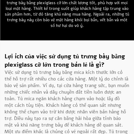
trưng bày bằng plexiglass cỡ lớn chất lượng tốt, phù hợp với mọi
loại mặt hàng. Thiết kế trong suốt giúp khách hàng tập trung vào
sản phẩm hơn, từ đó tăng khả năng mua hàng. Ngoài ra, những tủ
trưng bày này còn bảo vệ mặt hàng khỏi bụi bẩn, vết bẩn và một
số hư hại do vô ý.
Lợi ích của việc sử dụng tủ trưng bày bằng
plexiglass cỡ lớn trong bán lẻ là gì?
Việc sử dụng tủ trưng bày bằng mica kích thước lớn có
thể hỗ trợ rất nhiều cho các cửa hàng. Một lý do chính là
bảo vệ sản phẩm. Ví dụ, tại cửa hàng trang sức, bạn muốn
những chiếc nhẫn và dây chuyền đắt tiền luôn được an
toàn. Tủ mica ngăn khách hàng chạm vào hoặc lấy đồ
một cách tùy tiện. Khách hàng có thể quan sát nhưng
không thể chạm vào trừ khi được nhân viên bán hàng hỗ
trợ. Điều này tạo ra sự cân bằng hài hòa giữa tính bảo
mật và khả năng trưng bày để khách hàng dễ quan sát.
Một ưu điểm khác là chúng có vẻ ngoài rất đẹp. Tủ trong