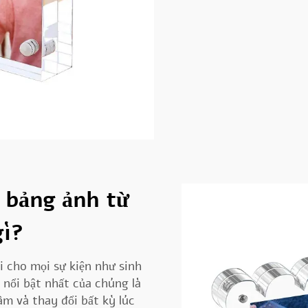
g bảng ảnh từ
gì?
i cho mọi sự kiện như sinh
nổi bật nhất của chúng là
m và thay đổi bất kỳ lúc