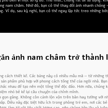
phổ biến vì một số lý do. Thứ nhất, chúng rất dễ sử dụng. K
bằng nam châm. Nhờ đó, bạn có thể thay đổi ảnh nhanh chóng —
g. Ví dụ, sau kỳ nghỉ, bạn có thể ngay lập tức treo những bứ
 gắn ảnh nam châm trở thành 
ng cách thiết kế. Các bảng này có nhiều mẫu mã — từ những th
ợc sản phẩm phù hợp với phong cách tổng thể của ngôi nhà. Bạn
 khác nhau để tạo nên một tổng thể độc đáo. Hơn nữa, chúng k
niệm nhỏ bé kể lại câu chuyện của chính mình.
n gọn gàng. Không còn cảnh lộn xộn trên bàn hay tường với n
nắp. Điều này đặc biệt hữu ích trong phòng trẻ em, nơi các b
ược làm từ vật liệu chất lượng cao, nên chúng bền lâu và luôn