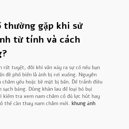
 thường gặp khi sử
nh từ tính và cách
g?
 rất tuyệt, đôi khi vẫn xảy ra sự cố nếu bạn
n đề phổ biến là ảnh bị rơi xuống. Nguyên
 châm yếu hoặc bề mặt bị bẩn. Để tránh điều
 sạch bảng. Dùng khăn lau để loại bỏ bụi
i kiểm tra xem nam châm có đủ lực hút hay
có thể cần thay nam châm mới.
khung ảnh