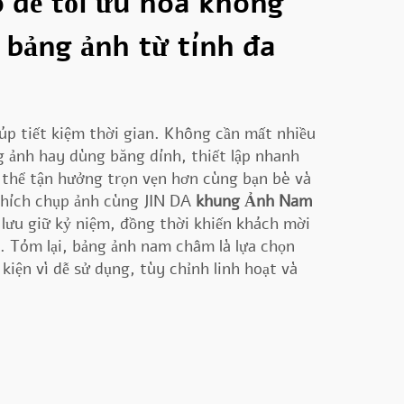
 để tối ưu hóa không
 bảng ảnh từ tính đa
p tiết kiệm thời gian. Không cần mất nhiều
g ảnh hay dùng băng dính, thiết lập nhanh
 thể tận hưởng trọn vẹn hơn cùng bạn bè và
thích chụp ảnh cùng JIN DA
khung Ảnh Nam
 lưu giữ kỷ niệm, đồng thời khiến khách mời
. Tóm lại, bảng ảnh nam châm là lựa chọn
kiện vì dễ sử dụng, tùy chỉnh linh hoạt và