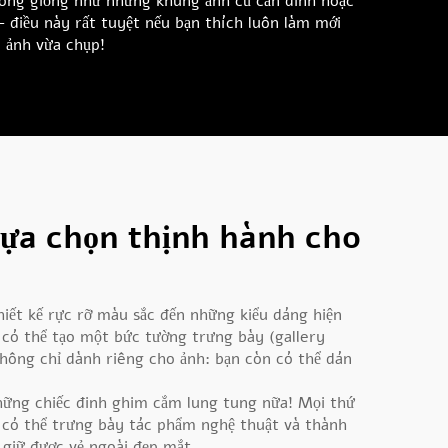
hông giống như những khung ảnh cũ cần đinh hoặc
 điều này rất tuyệt nếu bạn thích luôn làm mới
c ảnh vừa chụp!
lựa chọn thịnh hành cho
iết kế rực rỡ màu sắc đến những kiểu dáng hiện
 có thể tạo một bức tường trưng bày (gallery
hông chỉ dành riêng cho ảnh: bạn còn có thể dán
hững chiếc đinh ghim cắm lung tung nữa! Mọi thứ
é có thể trưng bày tác phẩm nghệ thuật và thành
 giữ được vẻ ngoài đẹp mắt.