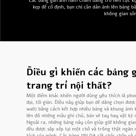
Các bảng gắn ảnh nam châm đang trở nên cực kỳ 
kẹp để cố định, bạn chỉ cần dán ảnh lên bảng 
không gian sốn
Điều gì khiến các bảng
trang trí nội thất?
Một điểm khác khiến người dùng yêu thích là pho
đại, tối giản. Điều này giúp bạn dễ dàng chọn đư
wall) bằng cách kết hợp nhiều bảng và khung ảnh
lên đó những mẩu ghi chú, bản vẽ tay hay vật kỷ 
Ngoài ra, những bảng này còn giúp giữ không gia
đều được sắp xếp tại một chỗ và trông thật ngăn 
tích của mình. Các bảng JIN DA rất chắc chắn và đ