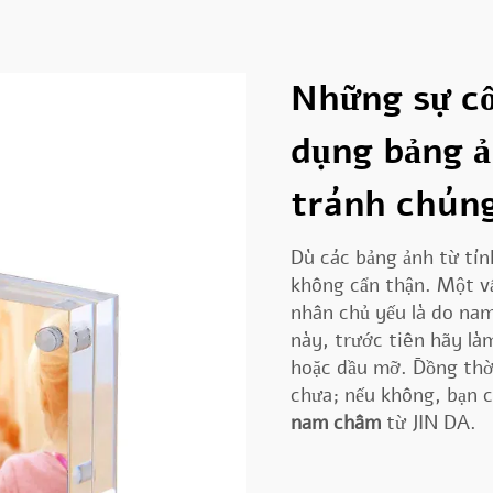
Những sự cố
dụng bảng ả
tránh chún
Dù các bảng ảnh từ tính
không cẩn thận. Một vấ
nhân chủ yếu là do nam
này, trước tiên hãy làm
hoặc dầu mỡ. Đồng thờ
chưa; nếu không, bạn 
nam châm
từ JIN DA.