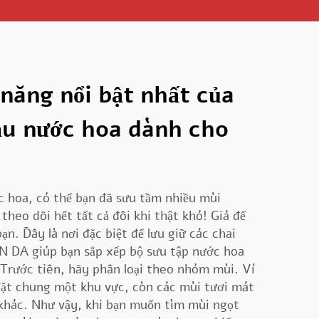
năng nổi bật nhất của
ẫu nước hoa dành cho
c hoa, có thể bạn đã sưu tầm nhiều mùi
theo dõi hết tất cả đôi khi thật khó! Giá để
n. Đây là nơi đặc biệt để lưu giữ các chai
IN DA giúp bạn sắp xếp bộ sưu tập nước hoa
 Trước tiên, hãy phân loại theo nhóm mùi. Ví
đặt chung một khu vực, còn các mùi tươi mát
 khác. Như vậy, khi bạn muốn tìm mùi ngọt