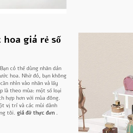
hoa giá rẻ số
 Bạn có thể dùng nhãn dán
nước hoa. Nhờ đó, bạn không
cần nhìn vào nhãn và lấy
p là theo mùa: một số loại
ích hợp hơn với mùa đông.
t vị trí và các mùi dành
ng tôi.
giá đỡ thực đơn
.