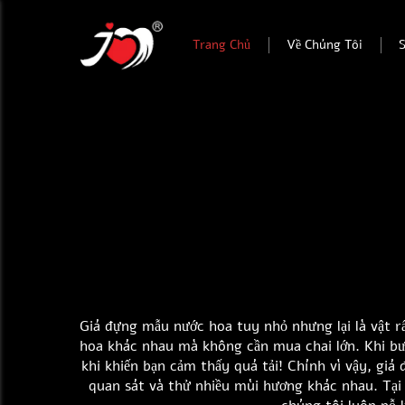
Trang Chủ
Về Chúng Tôi
Giá đựng mẫu nước hoa tuy nhỏ nhưng lại là vật r
hoa khác nhau mà không cần mua chai lớn. Khi bư
khi khiến bạn cảm thấy quá tải! Chính vì vậy, g
quan sát và thử nhiều mùi hương khác nhau. Tại