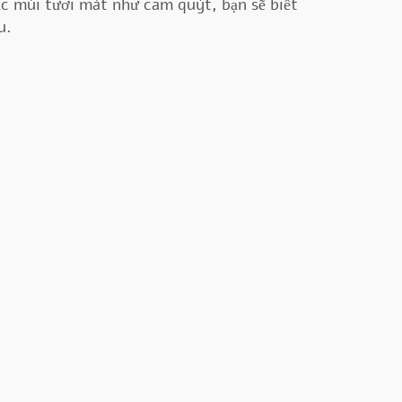
c mùi tươi mát như cam quýt, bạn sẽ biết
u.