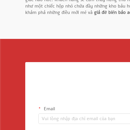
như một chiếc hộp nhỏ chứa đầy những kho báu hư
khám phá những điều mới mẻ và
giá đỡ biển báo a
Email