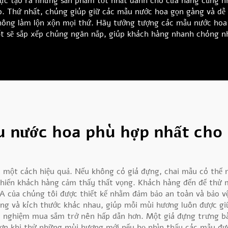
lực tạo ra những sản phẩm tốt nhất dành cho cửa hàng cũng n
o. Thứ nhất, chúng giúp giữ các mẫu nước hoa gọn gàng và dễ 
ng làm lộn xộn mọi thứ. Hãy tưởng tượng các mẫu nước hoa b
 sẽ sắp xếp chúng ngăn nắp, giúp khách hàng nhanh chóng n
u nước hoa phù hợp nhất cho 
một cách hiệu quả. Nếu không có giá đựng, chai mẫu có thể rơ
 khiến khách hàng cảm thấy thất vọng. Khách hàng đến để th
A của chúng tôi được thiết kế nhằm đảm bảo an toàn và bảo vệ
ạng và kích thước khác nhau, giúp mỗi mùi hương luôn được giữ
i nghiệm mua sắm trở nên hấp dẫn hơn. Một giá đựng trưng b
ơn khi thử những mùi hương mới nếu họ nhìn thấy các mẫu đượ