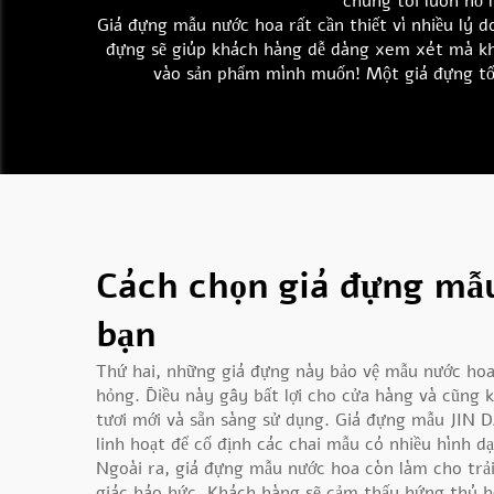
chúng tôi luôn nỗ 
Giá đựng mẫu nước hoa rất cần thiết vì nhiều lý d
đựng sẽ giúp khách hàng dễ dàng xem xét mà khô
vào sản phẩm mình muốn! Một giá đựng tốt
Cách chọn giá đựng mẫ
bạn
Thứ hai, những giá đựng này bảo vệ mẫu nước hoa 
hỏng. Điều này gây bất lợi cho cửa hàng và cũng
tươi mới và sẵn sàng sử dụng. Giá đựng mẫu JIN D
linh hoạt để cố định các chai mẫu có nhiều hình d
Ngoài ra, giá đựng mẫu nước hoa còn làm cho trả
giác háo hức. Khách hàng sẽ cảm thấy hứng thú h