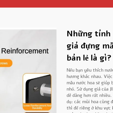
Những tính 
giá đựng m
bán lẻ là gì?
Nếu bạn yêu thích nướ
hương khác nhau. Việc 
mẫu nước hoa sẽ giúp bạ
nhỏ. Sử dụng giá của J
dễ dàng hơn rất nhiều.
dụ: các mùi hoa cùng 
thì để riêng ở khu vực