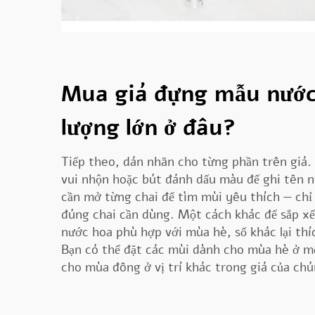
Mua giá đựng mẫu nước 
lượng lớn ở đâu?
Tiếp theo, dán nhãn cho từng phần trên giá.
vui nhộn hoặc bút đánh dấu màu để ghi tên 
cần mở từng chai để tìm mùi yêu thích — chỉ 
đúng chai cần dùng. Một cách khác để sắp xế
nước hoa phù hợp với mùa hè, số khác lại th
Bạn có thể đặt các mùi dành cho mùa hè ở mộ
cho mùa đông ở vị trí khác trong giá của chú