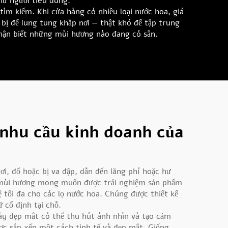
hư người tiêu dùng.
tìm kiếm. Khi cửa hàng có nhiều loại nước hoa, giá
ị để lung tung khắp nơi — thật khó để tập trung
hận biết những mùi hương nào đang có sẵn.
nhu cầu kinh doanh của
i, đổ hoặc bị va đập, dẫn đến lãng phí hoặc hư
ử mùi hương mong muốn được trải nghiệm sản phẩm
 tối đa cho các lọ nước hoa. Chúng được thiết kế
 cố định tại chỗ.
ày đẹp mắt có thể thu hút ánh nhìn và tạo cảm
c sắp xếp một cách tinh tế và đẹp mắt. Giống