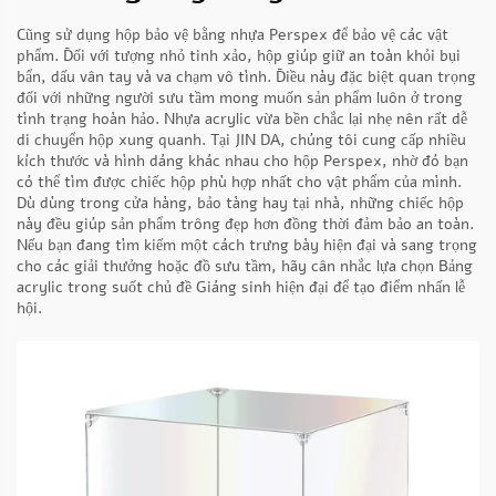
Cũng sử dụng hộp bảo vệ bằng nhựa Perspex để bảo vệ các vật
phẩm. Đối với tượng nhỏ tinh xảo, hộp giúp giữ an toàn khỏi bụi
bẩn, dấu vân tay và va chạm vô tình. Điều này đặc biệt quan trọng
đối với những người sưu tầm mong muốn sản phẩm luôn ở trong
tình trạng hoàn hảo. Nhựa acrylic vừa bền chắc lại nhẹ nên rất dễ
di chuyển hộp xung quanh. Tại JIN DA, chúng tôi cung cấp nhiều
kích thước và hình dáng khác nhau cho hộp Perspex, nhờ đó bạn
có thể tìm được chiếc hộp phù hợp nhất cho vật phẩm của mình.
Dù dùng trong cửa hàng, bảo tàng hay tại nhà, những chiếc hộp
này đều giúp sản phẩm trông đẹp hơn đồng thời đảm bảo an toàn.
Nếu bạn đang tìm kiếm một cách trưng bày hiện đại và sang trọng
cho các giải thưởng hoặc đồ sưu tầm, hãy cân nhắc lựa chọn
Bảng
acrylic trong suốt chủ đề Giáng sinh hiện đại
để tạo điểm nhấn lễ
hội.