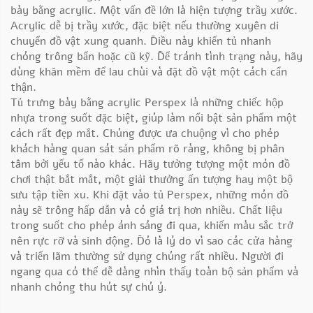
bày bằng acrylic. Một vấn đề lớn là hiện tượng trầy xước.
Acrylic dễ bị trầy xước, đặc biệt nếu thường xuyên di
chuyển đồ vật xung quanh. Điều này khiến tủ nhanh
chóng trông bẩn hoặc cũ kỹ. Để tránh tình trạng này, hãy
dùng khăn mềm để lau chùi và đặt đồ vật một cách cẩn
thận.
Tủ trưng bày bằng acrylic Perspex là những chiếc hộp
nhựa trong suốt đặc biệt, giúp làm nổi bật sản phẩm một
cách rất đẹp mắt. Chúng được ưa chuộng vì cho phép
khách hàng quan sát sản phẩm rõ ràng, không bị phân
tâm bởi yếu tố nào khác. Hãy tưởng tượng một món đồ
chơi thật bắt mắt, một giải thưởng ấn tượng hay một bộ
sưu tập tiền xu. Khi đặt vào tủ Perspex, những món đồ
này sẽ trông hấp dẫn và có giá trị hơn nhiều. Chất liệu
trong suốt cho phép ánh sáng đi qua, khiến màu sắc trở
nên rực rỡ và sinh động. Đó là lý do vì sao các cửa hàng
và triển lãm thường sử dụng chúng rất nhiều. Người đi
ngang qua có thể dễ dàng nhìn thấy toàn bộ sản phẩm và
nhanh chóng thu hút sự chú ý.