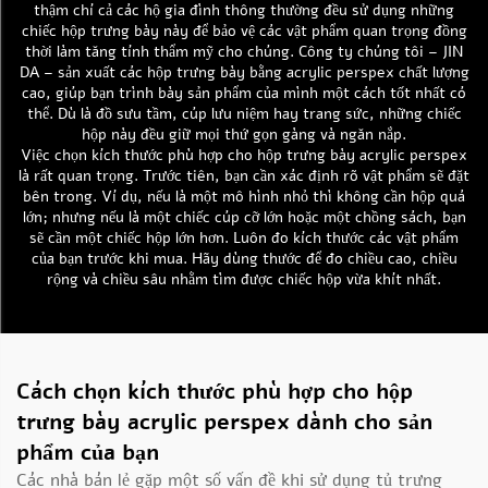
thậm chí cả các hộ gia đình thông thường đều sử dụng những
chiếc hộp trưng bày này để bảo vệ các vật phẩm quan trọng đồng
thời làm tăng tính thẩm mỹ cho chúng. Công ty chúng tôi – JIN
DA – sản xuất các hộp trưng bày bằng acrylic perspex chất lượng
cao, giúp bạn trình bày sản phẩm của mình một cách tốt nhất có
thể. Dù là đồ sưu tầm, cúp lưu niệm hay trang sức, những chiếc
hộp này đều giữ mọi thứ gọn gàng và ngăn nắp.
Việc chọn kích thước phù hợp cho hộp trưng bày acrylic perspex
là rất quan trọng. Trước tiên, bạn cần xác định rõ vật phẩm sẽ đặt
bên trong. Ví dụ, nếu là một mô hình nhỏ thì không cần hộp quá
lớn; nhưng nếu là một chiếc cúp cỡ lớn hoặc một chồng sách, bạn
sẽ cần một chiếc hộp lớn hơn. Luôn đo kích thước các vật phẩm
của bạn trước khi mua. Hãy dùng thước để đo chiều cao, chiều
rộng và chiều sâu nhằm tìm được chiếc hộp vừa khít nhất.
Cách chọn kích thước phù hợp cho hộp
trưng bày acrylic perspex dành cho sản
phẩm của bạn
Các nhà bán lẻ gặp một số vấn đề khi sử dụng tủ trưng