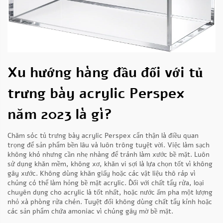
Xu hướng hàng đầu đối với tủ
trưng bày acrylic Perspex
năm 2023 là gì?
Chăm sóc tủ trưng bày acrylic Perspex cẩn thận là điều quan
trọng để sản phẩm bền lâu và luôn trông tuyệt vời. Việc làm sạch
không khó nhưng cần nhẹ nhàng để tránh làm xước bề mặt. Luôn
sử dụng khăn mềm, không xơ, khăn vi sợi là lựa chọn tốt vì không
gây xước. Không dùng khăn giấy hoặc các vật liệu thô ráp vì
chúng có thể làm hỏng bề mặt acrylic. Đối với chất tẩy rửa, loại
chuyên dụng cho acrylic là tốt nhất, hoặc nước ấm pha một lượng
nhỏ xà phòng rửa chén. Tuyệt đối không dùng chất tẩy kính hoặc
các sản phẩm chứa amoniac vì chúng gây mờ bề mặt.