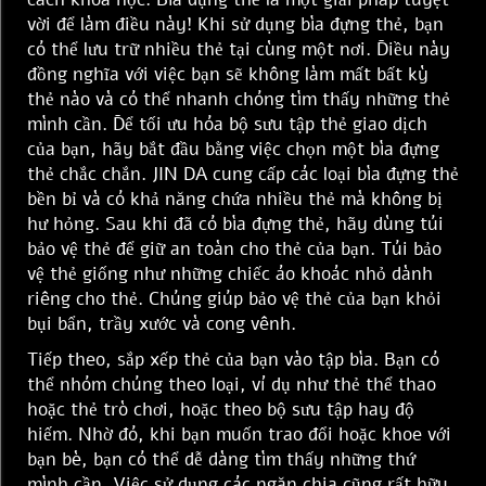
vời để làm điều này! Khi sử dụng bìa đựng thẻ, bạn
có thể lưu trữ nhiều thẻ tại cùng một nơi. Điều này
đồng nghĩa với việc bạn sẽ không làm mất bất kỳ
thẻ nào và có thể nhanh chóng tìm thấy những thẻ
mình cần. Để tối ưu hóa bộ sưu tập thẻ giao dịch
của bạn, hãy bắt đầu bằng việc chọn một bìa đựng
thẻ chắc chắn. JIN DA cung cấp các loại bìa đựng thẻ
bền bỉ và có khả năng chứa nhiều thẻ mà không bị
hư hỏng. Sau khi đã có bìa đựng thẻ, hãy dùng túi
bảo vệ thẻ để giữ an toàn cho thẻ của bạn. Túi bảo
vệ thẻ giống như những chiếc áo khoác nhỏ dành
riêng cho thẻ. Chúng giúp bảo vệ thẻ của bạn khỏi
bụi bẩn, trầy xước và cong vênh.
Tiếp theo, sắp xếp thẻ của bạn vào tập bìa. Bạn có
thể nhóm chúng theo loại, ví dụ như thẻ thể thao
hoặc thẻ trò chơi, hoặc theo bộ sưu tập hay độ
hiếm. Nhờ đó, khi bạn muốn trao đổi hoặc khoe với
bạn bè, bạn có thể dễ dàng tìm thấy những thứ
mình cần. Việc sử dụng các ngăn chia cũng rất hữu