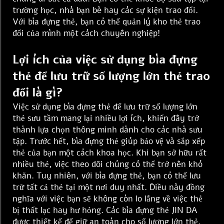
trường học, nhà bạn bè hay các sự kiện trao đổi.
Với bìa đựng thẻ, bạn có thể quản lý kho thẻ trao
đổi của mình một cách chuyên nghiệp!
Lợi ích của việc sử dụng bìa đựng
thẻ để lưu trữ số lượng lớn thẻ trao
đổi là gì?
Việc sử dụng bìa đựng thẻ để lưu trữ số lượng lớn
thẻ sưu tầm mang lại nhiều lợi ích, khiến đây trở
thành lựa chọn thông minh dành cho các nhà sưu
tập. Trước hết, bìa đựng thẻ giúp bảo vệ và sắp xếp
thẻ của bạn một cách khoa học. Khi bạn sở hữu rất
nhiều thẻ, việc theo dõi chúng có thể trở nên khó
khăn. Tuy nhiên, với bìa đựng thẻ, bạn có thể lưu
trữ tất cả thẻ tại một nơi duy nhất. Điều này đồng
nghĩa với việc bạn sẽ không còn lo lắng về việc thẻ
bị thất lạc hay hư hỏng. Các bìa đựng thẻ JIN DA
được thiết kế để giữ an toàn cho số lượng lớn thẻ,