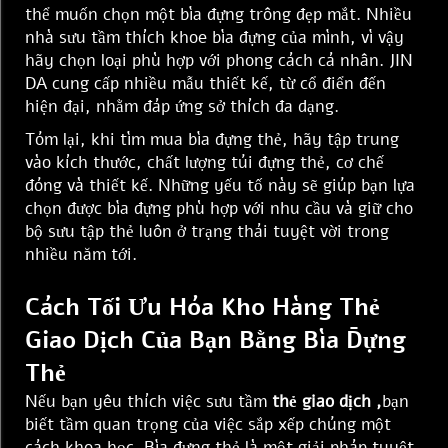
thể muốn chọn một bìa đựng trông đẹp mắt. Nhiều
nhà sưu tầm thích khoe bìa đựng của mình, vì vậy
hãy chọn loại phù hợp với phong cách cá nhân. JIN
DA cung cấp nhiều mẫu thiết kế, từ cổ điển đến
hiện đại, nhằm đáp ứng sở thích đa dạng.
Tóm lại, khi tìm mua bìa đựng thẻ, hãy tập trung
vào kích thước, chất lượng túi đựng thẻ, cơ chế
đóng và thiết kế. Những yếu tố này sẽ giúp bạn lựa
chọn được bìa đựng phù hợp với nhu cầu và giữ cho
bộ sưu tập thẻ luôn ở trạng thái tuyệt vời trong
nhiều năm tới.
Cách Tối Ưu Hóa Kho Hàng Thẻ
Giao Dịch Của Bạn Bằng Bìa Đựng
Thẻ
Nếu bạn yêu thích việc sưu tầm
thẻ giao dịch
,
bạn
biết tầm quan trọng của việc sắp xếp chúng một
cách khoa học. Bìa đựng thẻ là một giải pháp tuyệt