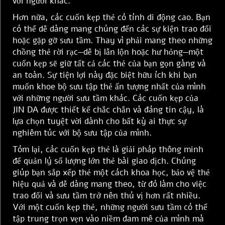
với người khác.
Hơn nữa, các cuốn kẹp thẻ có tính di động cao. Bạn
có thể dễ dàng mang chúng đến các sự kiện trao đổi
hoặc gặp gỡ sưu tầm. Thay vì phải mang theo những
chồng thẻ rời rạc—dễ bị lẫn lộn hoặc hư hỏng—một
cuốn kẹp sẽ giữ tất cả các thẻ của bạn gọn gàng và
an toàn. Sự tiện lợi này đặc biệt hữu ích khi bạn
muốn khoe bộ sưu tập thẻ ấn tượng nhất của mình
với những người sưu tầm khác. Các cuốn kẹp của
JIN DA được thiết kế chắc chắn và đáng tin cậy, là
lựa chọn tuyệt vời dành cho bất kỳ ai thực sự
nghiêm túc với bộ sưu tập của mình.
Tóm lại, các cuốn kẹp thẻ là giải pháp thông minh
để quản lý số lượng lớn thẻ bài giao dịch. Chúng
giúp bạn sắp xếp thẻ một cách khoa học, bảo vệ thẻ
hiệu quả và dễ dàng mang theo, từ đó làm cho việc
trao đổi và sưu tầm trở nên thú vị hơn rất nhiều.
Với một cuốn kẹp thẻ, những người sưu tầm có thể
tập trung trọn vẹn vào niềm đam mê của mình mà