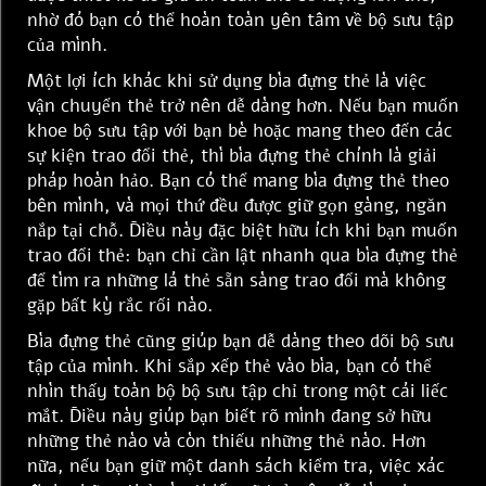
nhờ đó bạn có thể hoàn toàn yên tâm về bộ sưu tập
của mình.
Một lợi ích khác khi sử dụng bìa đựng thẻ là việc
vận chuyển thẻ trở nên dễ dàng hơn. Nếu bạn muốn
khoe bộ sưu tập với bạn bè hoặc mang theo đến các
sự kiện trao đổi thẻ, thì bìa đựng thẻ chính là giải
pháp hoàn hảo. Bạn có thể mang bìa đựng thẻ theo
bên mình, và mọi thứ đều được giữ gọn gàng, ngăn
nắp tại chỗ. Điều này đặc biệt hữu ích khi bạn muốn
trao đổi thẻ: bạn chỉ cần lật nhanh qua bìa đựng thẻ
để tìm ra những lá thẻ sẵn sàng trao đổi mà không
gặp bất kỳ rắc rối nào.
Bìa đựng thẻ cũng giúp bạn dễ dàng theo dõi bộ sưu
tập của mình. Khi sắp xếp thẻ vào bìa, bạn có thể
nhìn thấy toàn bộ bộ sưu tập chỉ trong một cái liếc
mắt. Điều này giúp bạn biết rõ mình đang sở hữu
những thẻ nào và còn thiếu những thẻ nào. Hơn
nữa, nếu bạn giữ một danh sách kiểm tra, việc xác