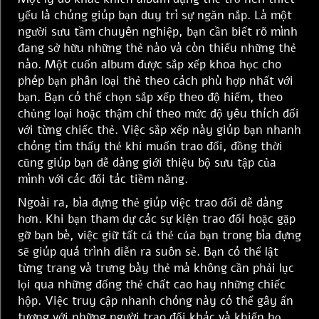
yếu là chúng giúp bạn duy trì sự ngăn nắp. Là một
người sưu tầm chuyên nghiệp, bạn cần biết rõ mình
đang sở hữu những thẻ nào và còn thiếu những thẻ
nào. Một cuốn album được sắp xếp khoa học cho
phép bạn phân loại thẻ theo cách phù hợp nhất với
bạn. Bạn có thể chọn sắp xếp theo độ hiếm, theo
chủng loại hoặc thậm chí theo mức độ yêu thích đối
với từng chiếc thẻ. Việc sắp xếp này giúp bạn nhanh
chóng tìm thấy thẻ khi muốn trao đổi, đồng thời
cũng giúp bạn dễ dàng giới thiệu bộ sưu tập của
mình với các đối tác tiềm năng.
Ngoài ra, bìa đựng thẻ giúp việc trao đổi dễ dàng
hơn. Khi bạn tham dự các sự kiện trao đổi hoặc gặp
gỡ bạn bè, việc giữ tất cả thẻ của bạn trong bìa đựng
sẽ giúp quá trình diễn ra suôn sẻ. Bạn có thể lật
từng trang và trưng bày thẻ mà không cần phải lục
lọi qua những đống thẻ chất cao hay những chiếc
hộp. Việc truy cập nhanh chóng này có thể gây ấn
tượng với những người trao đổi khác và khiến họ