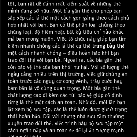
tốt, bạn rất dễ đánh mất kiểm soát về những thẻ
mình đang sở hữu. Một bìa gắn thẻ cho phép bạn
sắp xếp các lá thẻ một cách gọn gàng theo cách phù
hợp nhất với bạn. Bạn có thể phân loại chúng theo
chủng loại, độ hiếm hoặc bất kỳ tiêu chí nào khác
mà bạn mong muốn. Việc tổ chức này giúp bạn tìm
kiếm nhanh chóng các lá thẻ cụ thể
trưng bày thẻ
một cách nhanh chóng — điều hoàn hảo khi bạn
trao đổi thẻ với bạn bè. Ngoài ra, các bìa gắn thẻ
còn bảo vệ thẻ của bạn khỏi hư hại. Với số lượng thẻ
ngày càng nhiều trên thị trường, việc giữ chúng an
toàn trước các nguy cơ cong vênh, trầy xước hay
bám bẩn là vô cùng quan trọng. Một bìa gắn thẻ
chất lượng cao đi kèm các túi bảo vệ giúp cố định
từng lá thẻ một cách an toàn. Nhờ đó, mỗi lần bạn
lật xem bộ sưu tập, các lá thẻ luôn được giữ ở trạng
thái hoàn hảo. Đối với những nhà sưu tầm thường
xuyên trao đổi thẻ, việc trình bày bộ sưu tập một
cách ngăn nắp và an toàn sẽ để lại ấn tượng mạnh