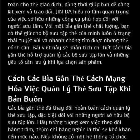
toàn cho thẻ giao dịch, đồng thời giúp bạn dễ dàng
lật xem và trao đổi. JIN DA hiểu rõ tầm quan trọng
của việc sở hữu những công cụ phù hợp đối với
người sưu tầm. Với một bìa gắn thẻ chất lượng, bạn
có thể giữ cho bộ sưu tập thẻ của mình luôn ở trạng
thái tuyệt vời và nhanh chóng tìm được những thẻ
mình cần. Bài viết này sẽ phân tích chi tiết cách bìa
gắn thẻ hỗ trợ quản lý các bộ sưu tập lớn và những
yếu tố cần lưu ý khi lựa chọn sản phẩm.
Cách Các Bìa Gắn Thẻ Cách Mạng
Hóa Việc Quản Lý Thẻ Sưu Tập Khi
Bán Buôn
Các bìa gắn thẻ đã thay đổi hoàn toàn cách quản lý
thẻ sưu tập, đặc biệt đối với những người sở hữu bộ
sưu tập lớn. Hãy tưởng tượng xem việc theo dõi
hàng trăm, thậm chí hàng nghìn lá thẻ sẽ khó khăn
đến mức nào. Nếu không có một hệ thống tổ chức