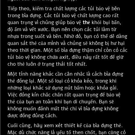
Tiếp theo, kiểm tra chất lượng các túi bảo vệ bên
trong bìa đựng. Các túi bảo vệ chất lượng cao rất
quan trọng vì chúng giúp bảo vệ
thẻ
khỏi bụi bẩn,
độ ẩm và vết xước. Bạn nên chọn các túi làm từ
nhựa trong suốt và bền. Nhờ đó, bạn có thể dễ dàng
quan sát thẻ của mình và chúng sẽ không bị hư hại
theo thời gian. Một số bìa đựng thậm chí còn có các
túi bảo vệ không chứa axit, điều này rất tốt để giữ
cho thẻ luôn ở trạng thái tốt nhất.
Một tính năng khác cần cân nhắc là cách bìa đựng
thẻ đóng lại. Một số loại có khóa kéo, trong khi
những loại khác sử dụng nút bấm hoặc khóa gài.
Việc đóng kín chắc chắn rất quan trọng để bảo vệ
thẻ của bạn an toàn khi bạn di chuyển. Bạn sẽ
không muốn đánh mất thẻ chỉ vì bìa đựng không
được đóng đúng cách.
Cuối cùng, hãy xem xét thiết kế của bìa đựng thẻ.
Mặc dù chức năng là yếu tố then chốt, bạn cũng có