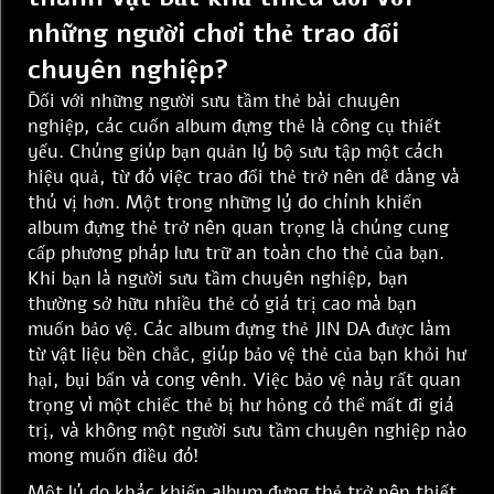
những người chơi thẻ trao đổi
chuyên nghiệp?
Đối với những người sưu tầm thẻ bài chuyên
nghiệp, các cuốn album đựng thẻ là công cụ thiết
yếu. Chúng giúp bạn quản lý bộ sưu tập một cách
hiệu quả, từ đó việc trao đổi thẻ trở nên dễ dàng và
thú vị hơn. Một trong những lý do chính khiến
album đựng thẻ trở nên quan trọng là chúng cung
cấp phương pháp lưu trữ an toàn cho thẻ của bạn.
Khi bạn là người sưu tầm chuyên nghiệp, bạn
thường sở hữu nhiều thẻ có giá trị cao mà bạn
muốn bảo vệ. Các album đựng thẻ JIN DA được làm
từ vật liệu bền chắc, giúp bảo vệ thẻ của bạn khỏi hư
hại, bụi bẩn và cong vênh. Việc bảo vệ này rất quan
trọng vì một chiếc thẻ bị hư hỏng có thể mất đi giá
trị, và không một người sưu tầm chuyên nghiệp nào
mong muốn điều đó!
Một lý do khác khiến album đựng thẻ trở nên thiết