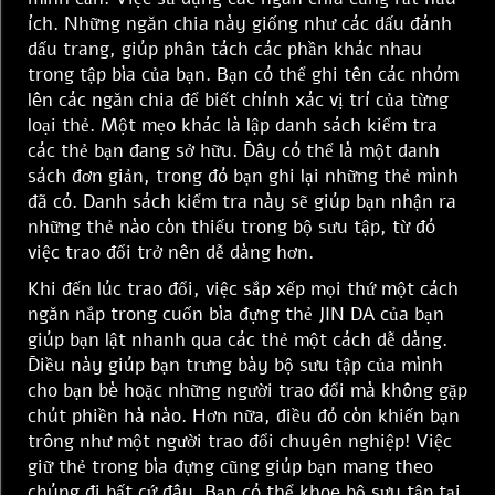
ích. Những ngăn chia này giống như các dấu đánh
dấu trang, giúp phân tách các phần khác nhau
trong tập bìa của bạn. Bạn có thể ghi tên các nhóm
lên các ngăn chia để biết chính xác vị trí của từng
loại thẻ. Một mẹo khác là lập danh sách kiểm tra
các thẻ bạn đang sở hữu. Đây có thể là một danh
sách đơn giản, trong đó bạn ghi lại những thẻ mình
đã có. Danh sách kiểm tra này sẽ giúp bạn nhận ra
những thẻ nào còn thiếu trong bộ sưu tập, từ đó
việc trao đổi trở nên dễ dàng hơn.
Khi đến lúc trao đổi, việc sắp xếp mọi thứ một cách
ngăn nắp trong cuốn bìa đựng thẻ JIN DA của bạn
giúp bạn lật nhanh qua các thẻ một cách dễ dàng.
Điều này giúp bạn trưng bày bộ sưu tập của mình
cho bạn bè hoặc những người trao đổi mà không gặp
chút phiền hà nào. Hơn nữa, điều đó còn khiến bạn
trông như một người trao đổi chuyên nghiệp! Việc
giữ thẻ trong bìa đựng cũng giúp bạn mang theo
chúng đi bất cứ đâu. Bạn có thể khoe bộ sưu tập tại