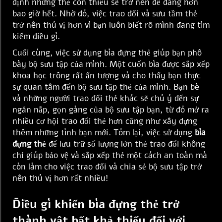
định những thẻ còn thiếu sẽ trở nên dễ dàng hơn
bao giờ hết. Nhờ đó, việc trao đổi và sưu tầm thẻ
trở nên thú vị hơn vì bạn luôn biết rõ mình đang tìm
kiếm điều gì.
Cuối cùng, việc sử dụng bìa đựng thẻ giúp bạn phô
bày bộ sưu tập của mình. Một cuốn bìa được sắp xếp
khoa học trông rất ấn tượng và cho thấy bạn thực
sự quan tâm đến bộ sưu tập thẻ của mình. Bạn bè
và những người trao đổi thẻ khác sẽ chú ý đến sự
ngăn nắp, gọn gàng của bộ sưu tập bạn, từ đó mở ra
nhiều cơ hội trao đổi thẻ hơn cũng như xây dựng
thêm những tình bạn mới. Tóm lại, việc sử dụng
bìa
đựng thẻ
để lưu trữ số lượng lớn thẻ trao đổi không
chỉ giúp bảo vệ và sắp xếp thẻ một cách an toàn mà
còn làm cho việc trao đổi và chia sẻ bộ sưu tập trở
nên thú vị hơn rất nhiều!
Điều gì khiến bìa đựng thẻ trở
thành vật bất khả thiếu đối với