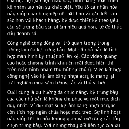
của họ. Họ lựa chọn màu sắc, hình dáng hoặc thiết
kế nhằm tạo nên sự khác biệt. Yếu tố cá nhân hóa
này giúp doanh nghiệp nổi bật hơn và gắn kết sâu
sắc hơn với khách hàng. Kệ được thiết kế theo yêu
cầu sẽ trưng bày sản phẩm hiệu quả hơn, từ đó thúc
đẩy doanh số.
Công nghệ cũng đóng vai trò quan trọng trong
tương lai của kệ trưng bày. Một số nhà bán lẻ tích
hợp màn hình kỹ thuật số lên kệ. Các video quảng
cáo hoặc chương trình khuyến mãi được hiển thị
trên màn hình nhằm thu hút sự chú ý. Việc kết hợp
công nghệ vào kệ làm bằng nhựa acrylic mang lại
trải nghiệm mua sắm tương tác và thú vị hơn.
Cuối cùng là xu hướng đa chức năng. Kệ trưng bày
của các nhà bán lẻ không chỉ phục vụ một mục đích
duy nhất. Ví dụ: một số kệ làm bằng nhựa acrylic
còn tích hợp ngăn chứa hoặc móc treo. Sự linh hoạt
này giúp tối ưu hóa không gian và mở rộng các tùy
chọn trưng bày. Với những thay đổi liên tục của xu