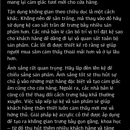
mang lại cảm giác tươi mới cho cửa hàng.
Tận dụng không gian theo chiều dọc là một cách
khác. Không nên để sàn trống, mà thay vào đó hãy
sử dụng kệ cao sát trần để trưng bày nhiều sản
phẩm hơn. Các nhà bán lẻ cần bố trí vị trí đặt kệ sao
cho khách hàng dễ dàng đi lại và quan sát toàn bộ
sản phẩm. Các lối đi được thiết kế rõ ràng sẽ giúp
người mua sắm cảm thấy thoải mái hơn và ở lại lâu
hơn.
Ánh sáng rất quan trọng. Hãy lắp đèn lên kệ để
chiếu sáng sản phẩm. Ánh sáng tốt sẽ thu hút sự
chú ý vào những mặt hàng đặc biệt và tạo cảm giác
ấm cúng cho cửa hàng. Ngoài ra, các nhà bán lẻ
cũng có thể thay đổi cách trưng bày khá thường
xuyên. Việc sắp xếp lại kệ và sản phẩm sẽ giúp
khách hàng thân thiết luôn cảm thấy mới mẻ và
hứng thú. Giải pháp kệ acrylic có thể được áp dụng
để tạo ra không gian trưng bày gọn gàng, khoa học
— từ đó thu hút thêm nhiều khách hàng và tăng