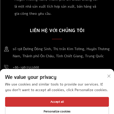
là một nhà sản xuất tích hợp sản xuất, bán hàng và
gia công theo yêu cầu.
LIÊN HỆ VỚI CHÚNG TÔI
số 158 Đường Đông Sinh, Thị trấn Kim Tường, Huyện Thương
Nam, Thành phố Ôn Châu, Tỉnh Chiết Giang, Trung Quốc
+86-19817553668
We value your privacy
[email protected]
We use cookies and similar tools to provide our services. If
you don't want to accept all cookies, click Personalize cookies.
Bản quyền © Công ty TNHH Cung ứng Thiết bị Triển lãm Ôn Châu Kiến
Accept all
Đạt. Bảo lưu mọi quyền.
Chính sách bảo mật
Personalize cookies