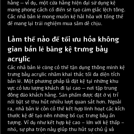
hàng — ví dụ, một cửa hàng hiện đại sử dụng kệ
mang phong cách cổ điển sẽ tạo cảm giác lệch tông.
Các nhà bán lẻ mong muốn kệ hài hòa với tổng thể
để mang lại trải nghiệm mua sắm dễ chịu.
Làm thế nào để tối ưu hóa không
gian bán lẻ bằng kệ trưng bày
acrylic
Các nhà bán lẻ cũng có thể tận dụng thông minh kệ
trưng bày acrylic nhằm khai thác tối đa diện tích
bán lẻ. Một phương pháp là đặt kệ tại những khu
vực có lưu lượng khách đi lại cao — nơi tập trung
đông đảo khách hàng. Sản phẩm được đặt ở vị trí
nổi bật sẽ thu hút nhiều lượt quan sát hơn. Ngoài
ra, nhà bán lẻ còn có thể kết hợp linh hoạt các kích
thước kệ để tạo nên những bố cục trưng bày ấn
tượng. Ví dụ như kết hợp kệ cao – lớn với kệ thấp –
nhỏ, sự pha trộn này giúp thu hút sự chú ý và