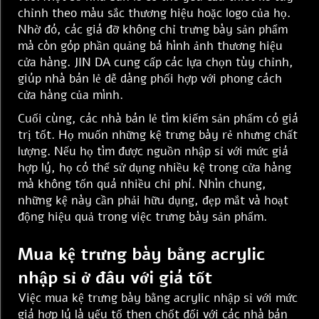
chỉnh theo màu sắc thương hiệu hoặc logo của họ.
Nhờ đó, các giá đỡ không chỉ trưng bày sản phẩm
mà còn góp phần quảng bá hình ảnh thương hiệu
cửa hàng. JIN DA cung cấp các lựa chọn tùy chỉnh,
giúp nhà bán lẻ dễ dàng phối hợp với phong cách
cửa hàng của mình.
Cuối cùng, các nhà bán lẻ tìm kiếm sản phẩm có giá
trị tốt. Họ muốn những kệ trưng bày rẻ nhưng chất
lượng. Nếu họ tìm được nguồn nhập sỉ với mức giá
hợp lý, họ có thể sử dụng nhiều kệ trong cửa hàng
mà không tốn quá nhiều chi phí. Nhìn chung,
những kệ này cần phải hữu dụng, đẹp mắt và hoạt
động hiệu quả trong việc trưng bày sản phẩm.
Mua kệ trưng bày bằng acrylic
nhập sỉ ở đâu với giá tốt
Việc mua kệ trưng bày bằng acrylic nhập sỉ với mức
giá hợp lý là yếu tố then chốt đối với các nhà bán