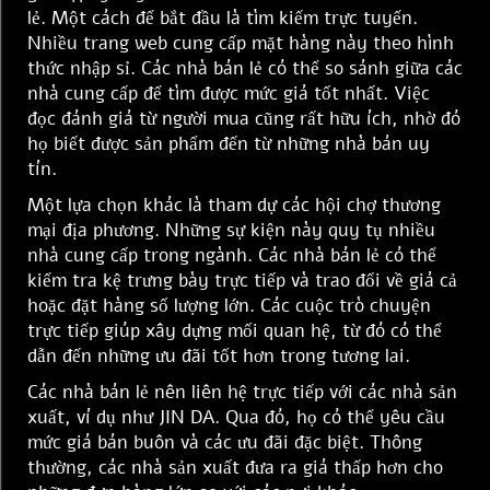
lẻ. Một cách để bắt đầu là tìm kiếm trực tuyến.
Nhiều trang web cung cấp mặt hàng này theo hình
thức nhập sỉ. Các nhà bán lẻ có thể so sánh giữa các
nhà cung cấp để tìm được mức giá tốt nhất. Việc
đọc đánh giá từ người mua cũng rất hữu ích, nhờ đó
họ biết được sản phẩm đến từ những nhà bán uy
tín.
Một lựa chọn khác là tham dự các hội chợ thương
mại địa phương. Những sự kiện này quy tụ nhiều
nhà cung cấp trong ngành. Các nhà bán lẻ có thể
kiểm tra kệ trưng bày trực tiếp và trao đổi về giá cả
hoặc đặt hàng số lượng lớn. Các cuộc trò chuyện
trực tiếp giúp xây dựng mối quan hệ, từ đó có thể
dẫn đến những ưu đãi tốt hơn trong tương lai.
Các nhà bán lẻ nên liên hệ trực tiếp với các nhà sản
xuất, ví dụ như JIN DA. Qua đó, họ có thể yêu cầu
mức giá bán buôn và các ưu đãi đặc biệt. Thông
thường, các nhà sản xuất đưa ra giá thấp hơn cho