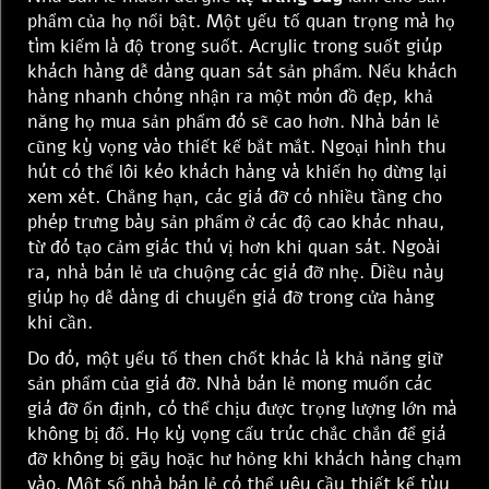
phẩm của họ nổi bật. Một yếu tố quan trọng mà họ
tìm kiếm là độ trong suốt. Acrylic trong suốt giúp
khách hàng dễ dàng quan sát sản phẩm. Nếu khách
hàng nhanh chóng nhận ra một món đồ đẹp, khả
năng họ mua sản phẩm đó sẽ cao hơn. Nhà bán lẻ
cũng kỳ vọng vào thiết kế bắt mắt. Ngoại hình thu
hút có thể lôi kéo khách hàng và khiến họ dừng lại
xem xét. Chẳng hạn, các giá đỡ có nhiều tầng cho
phép trưng bày sản phẩm ở các độ cao khác nhau,
từ đó tạo cảm giác thú vị hơn khi quan sát. Ngoài
ra, nhà bán lẻ ưa chuộng các giá đỡ nhẹ. Điều này
giúp họ dễ dàng di chuyển giá đỡ trong cửa hàng
khi cần.
Do đó, một yếu tố then chốt khác là khả năng giữ
sản phẩm của giá đỡ. Nhà bán lẻ mong muốn các
giá đỡ ổn định, có thể chịu được trọng lượng lớn mà
không bị đổ. Họ kỳ vọng cấu trúc chắc chắn để giá
đỡ không bị gãy hoặc hư hỏng khi khách hàng chạm
vào. Một số nhà bán lẻ có thể yêu cầu thiết kế tùy