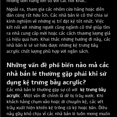
những đơn hàng lớn so với các nơi khác.
Ngoài ra, tham gia các nhóm cửa hàng hoặc diễn
đàn cũng rất hữu ích. Các nhà bán lẻ có thể chia sẻ
kinh nghiệm về những vị trí đặt kệ tốt nhất. Việc
kết nối với những người cùng ngành có thể giúp tìm
ra nhà cung cấp mới hoặc các cách thương lượng giá
cả hiệu quả hơn. Khai thác những hướng đi này, các
nhà bán lẻ sẽ sở hữu được những kệ trưng bày
acrylic chất lượng phù hợp với ngân sách.
Những vấn đề phổ biến nào mà các
nhà bán lẻ thường gặp phải khi sử
dụng kệ trưng bày acrylic?
Các nhà bán lẻ thường gặp sự cố với
kệ trưng bày
acrylic
. Một vấn đề chính là dễ bị trầy xước. Khi
khách hàng chạm vào hoặc di chuyển kệ, các vết
trầy xuất hiện khiến kệ trông cũ kỹ hoặc bẩn. Điều
này gây khó chịu vì các nhà bán lẻ luôn mong muốn