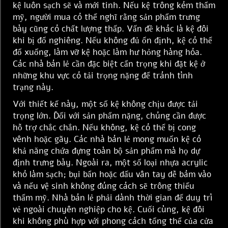
kệ luôn sạch sẽ và mới tinh. Nếu kệ trông kém thẩm
mỹ, người mua có thể nghĩ rằng sản phẩm trưng
bày cũng có chất lượng thấp. Vấn đề khác là kệ đôi
khi bị đổ nghiêng. Nếu không đủ ổn định, kệ có thể
đổ xuống, làm vỡ kệ hoặc làm hư hỏng hàng hóa.
Các nhà bán lẻ cần đặc biệt cẩn trọng khi đặt kệ ở
những khu vực có tải trọng nặng để tránh tình
trạng này.
Với thiết kế này, một số kệ không chịu được tải
trọng lớn. Đối với sản phẩm nặng, chúng cần được
hỗ trợ chắc chắn. Nếu không, kệ có thể bị cong
vênh hoặc gãy. Các nhà bán lẻ mong muốn kệ có
khả năng chứa đựng toàn bộ sản phẩm mà họ dự
định trưng bày. Ngoài ra, một số loại nhựa acrylic
khó làm sạch; bụi bẩn hoặc dấu vân tay dễ bám vào
và nếu vệ sinh không đúng cách sẽ trông thiếu
thẩm mỹ. Nhà bán lẻ phải dành thời gian để duy trì
vẻ ngoài chuyên nghiệp cho kệ. Cuối cùng, kệ đôi
khi không phù hợp với phong cách tổng thể của cửa