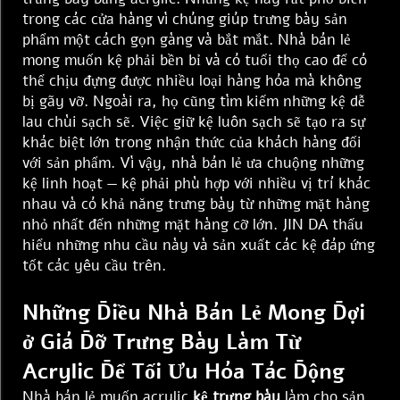
trong các cửa hàng vì chúng giúp trưng bày sản
phẩm một cách gọn gàng và bắt mắt. Nhà bán lẻ
mong muốn kệ phải bền bỉ và có tuổi thọ cao để có
thể chịu đựng được nhiều loại hàng hóa mà không
bị gãy vỡ. Ngoài ra, họ cũng tìm kiếm những kệ dễ
lau chùi sạch sẽ. Việc giữ kệ luôn sạch sẽ tạo ra sự
khác biệt lớn trong nhận thức của khách hàng đối
với sản phẩm. Vì vậy, nhà bán lẻ ưa chuộng những
kệ linh hoạt — kệ phải phù hợp với nhiều vị trí khác
nhau và có khả năng trưng bày từ những mặt hàng
nhỏ nhất đến những mặt hàng cỡ lớn. JIN DA thấu
hiểu những nhu cầu này và sản xuất các kệ đáp ứng
tốt các yêu cầu trên.
Những Điều Nhà Bán Lẻ Mong Đợi
ở Giá Đỡ Trưng Bày Làm Từ
Acrylic Để Tối Ưu Hóa Tác Động
Nhà bán lẻ muốn acrylic
kệ trưng bày
làm cho sản