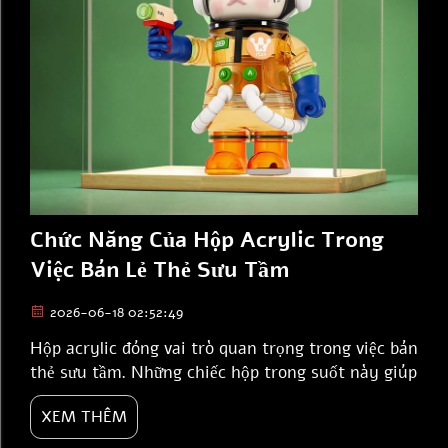
Chức Năng Của Hộp Acrylic Trong
Việc Bán Lẻ Thẻ Sưu Tầm
2026-06-18 02:52:49
Hộp acrylic đóng vai trò quan trọng trong việc bán
thẻ sưu tầm. Những chiếc hộp trong suốt này giúp
bảo vệ thẻ có giá trị khỏi hư hại và bụi bẩn. Nhiều
XEM THÊM
người sưu tầm thẻ và muốn giữ chúng ở tình trạng
tốt. Khi những người sưu tầm bán hoặc trao đổi