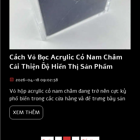
Cách Vỏ Bọc Acrylic Có Nam Châm
Cải Thiện Độ Hiển Thị Sản Phẩm
2026-04-18 09:02:58
Vỏ hộp acrylic có nam châm đang trở nên cực kỳ
phổ biến trong các cửa hàng và để trưng bày sản
phẩm. Chúng trong suốt và sáng bóng, giúp người
XEM THÊM
xem dễ dàng quan sát bên trong. Khi khách hàng
đi ngang qua, họ có thể nhanh chóng nhận ra sản
phẩm, từ đó hỗ trợ cửa hàng bán hàng hiệu quả
hơn. JIN DA sản xuất các...