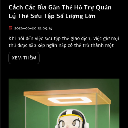
Cách Các Bìa Gắn Thẻ Hỗ Trợ Quản
Lý Thẻ Sưu Tập Số Lượng Lớn
2026-06-20 12:09:14
Khi nói đến việc sưu tập thẻ giao dịch, việc giữ mọi
thứ được sắp xếp ngăn nắp có thể trở thành một
công việc lớn. Nhiều người sưu tầm sở hữu rất
XEM THÊM
nhiều thẻ và cần một phương pháp tốt để lưu trữ
cũng như quản lý chúng. Đó là lúc các bìa gắn thẻ
phát huy tác dụng. Các bìa gắn thẻ là những chiếc
phong bì đặc biệt dùng để...