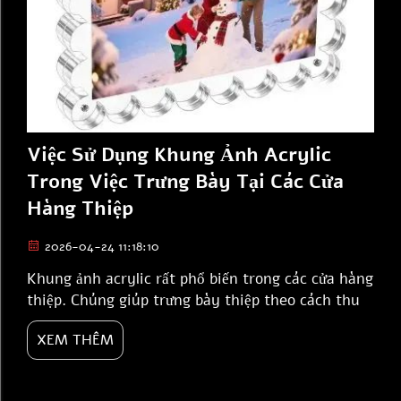
Việc Sử Dụng Khung Ảnh Acrylic
Trong Việc Trưng Bày Tại Các Cửa
Hàng Thiệp
2026-04-24 11:18:10
Khung ảnh acrylic rất phổ biến trong các cửa hàng
thiệp. Chúng giúp trưng bày thiệp theo cách thu
hút ánh nhìn của khách hàng. Những khung này
XEM THÊM
trong suốt và bóng mượt, nhờ đó thiệp trở nên nổi
bật hơn. Tại các cửa hàng thiệp, việc sử dụng
khung acrylic có thể tạo ra sự khác biệt lớn.