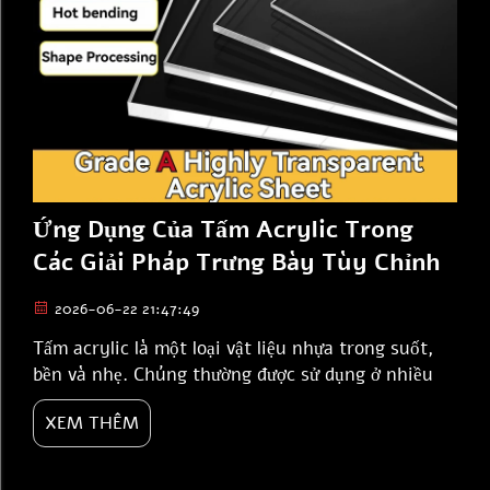
Ứng Dụng Của Tấm Acrylic Trong
Các Giải Pháp Trưng Bày Tùy Chỉnh
2026-06-22 21:47:49
Tấm acrylic là một loại vật liệu nhựa trong suốt,
bền và nhẹ. Chúng thường được sử dụng ở nhiều
nơi như cửa hàng, trường học và gia đình. JIN DA
XEM THÊM
chuyên cung cấp giải pháp trưng bày tùy chỉnh
bằng tấm acrylic. Những tấm này có thể được cắt,
tạo hình và nhuộm màu để đáp ứng các nhu cầu