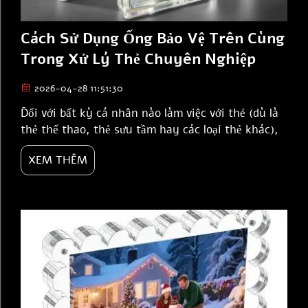
Cách Sử Dụng Ống Bảo Vệ Trên Cùng
Trong Xử Lý Thẻ Chuyên Nghiệp
2026-04-28 11:51:30
Đối với bất kỳ cá nhân nào làm việc với thẻ (dù là
thẻ thể thao, thẻ sưu tầm hay các loại thẻ khác),
vỏ bảo vệ trên cùng là một công cụ thiết yếu. Đây
XEM THÊM
là những chiếc hộp nhựa cứng giúp bảo vệ thẻ an
toàn và nguyên vẹn. Những người sưu tầm hoặc
nhân viên làm việc tại các cửa hàng bán thẻ sử
dụng vỏ bảo vệ trên cùng...