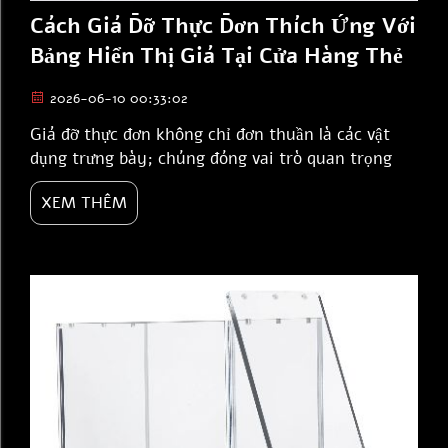
Cách Giá Đỡ Thực Đơn Thích Ứng Với
Bảng Hiển Thị Giá Tại Cửa Hàng Thẻ
2026-06-10 00:33:02
Giá đỡ thực đơn không chỉ đơn thuần là các vật
dụng trưng bày; chúng đóng vai trò quan trọng
trong việc hiển thị giá cả tại các cửa hàng. Khi bạn
XEM THÊM
bước vào một cửa hàng, bạn thường thấy những
giá đỡ này được đặt cạnh các sản phẩm cùng với
nhãn giá. Một giá đỡ thực đơn phù hợp có thể tạo
ra sự khác biệt lớn trong cách khách hàng nhìn
nhận...