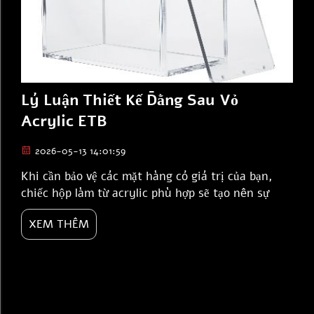
Lý Luận Thiết Kế Đằng Sau Vỏ
Acrylic ETB
2026-05-13 14:01:59
Khi cần bảo vệ các mặt hàng có giá trị của bạn,
chiếc hộp làm từ acrylic phù hợp sẽ tạo nên sự
khác biệt hoàn toàn. JIN DA chuyên sản xuất các
XEM THÊM
loại hộp acrylic cao cấp – không chỉ đẹp mắt mà
còn đảm bảo an toàn và chắc chắn cho sản phẩm
của bạn. Thiết kế dựa trên lý luận và nhu cầu thực
tiễn. Acrylic là...