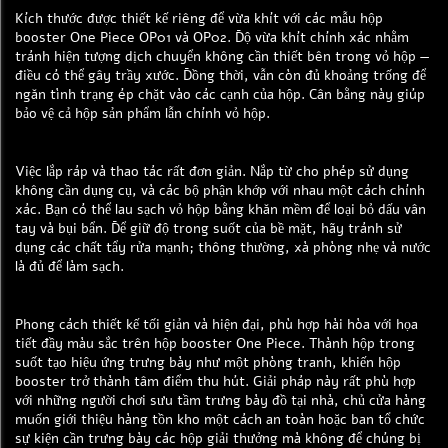
Kích thước được thiết kế riêng để vừa khít với các mẫu hộp
booster One Piece OP01 và OP02. Độ vừa khít chính xác nhằm
tránh hiện tượng dịch chuyển không cần thiết bên trong vỏ hộp —
điều có thể gây trầy xước. Đồng thời, vẫn còn đủ khoảng trống để
ngăn tình trạng ép chặt vào các cạnh của hộp. Cân bằng này giúp
bảo vệ cả hộp sản phẩm lẫn chính vỏ hộp.
Việc lắp ráp và thao tác rất đơn giản. Nắp từ cho phép sử dụng
không cần dụng cụ, và các bộ phận khớp với nhau một cách chính
xác. Bạn có thể lau sạch vỏ hộp bằng khăn mềm để loại bỏ dấu vân
tay và bụi bẩn. Để giữ độ trong suốt của bề mặt, hãy tránh sử
dụng các chất tẩy rửa mạnh; thông thường, xà phòng nhẹ và nước
là đủ để làm sạch.
Phong cách thiết kế tối giản và hiện đại, phù hợp hài hòa với họa
tiết đầy màu sắc trên hộp booster One Piece. Thành hộp trong
suốt tạo hiệu ứng trưng bày như một phòng tranh, khiến hộp
booster trở thành tâm điểm thu hút. Giải pháp này rất phù hợp
với những người chơi sưu tầm trưng bày đồ tại nhà, chủ cửa hàng
muốn giới thiệu hàng tồn kho một cách an toàn hoặc ban tổ chức
sự kiện cần trưng bày các hộp giải thưởng mà không để chúng bị