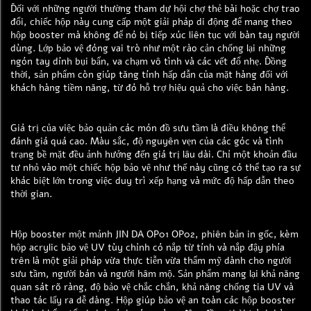
Đối với những người thường tham dự hội chợ thẻ bài hoặc chợ trao
đổi, chiếc hộp này cung cấp một giải pháp di động để mang theo
hộp booster mà không để nó bị tiếp xúc liên tục với bàn tay người
dùng. Lớp bảo vệ đóng vai trò như một rào cản chống lại những
ngón tay dính bụi bẩn, va chạm vô tình và các vết đổ nhẹ. Đồng
thời, sản phẩm còn giúp tăng tính hấp dẫn của mặt hàng đối với
khách hàng tiềm năng, từ đó hỗ trợ hiệu quả cho việc bán hàng.
Giá trị của việc bảo quản các món đồ sưu tầm là điều không thể
đánh giá quá cao. Màu sắc, độ nguyên vẹn của các góc và tình
trạng bề mặt đều ảnh hưởng đến giá trị lâu dài. Chỉ một khoản đầu
tư nhỏ vào một chiếc hộp bảo vệ như thế này cũng có thể tạo ra sự
khác biệt lớn trong việc duy trì xếp hạng và mức độ hấp dẫn theo
thời gian.
Hộp booster một mảnh JIN DA OP01 OP02, phiên bản in gốc, kèm
hộp acrylic bảo vệ UV tùy chỉnh có nắp từ tính và nắp đậy phía
trên là một giải pháp vừa thực tiễn vừa thẩm mỹ dành cho người
sưu tầm, người bán và người hâm mộ. Sản phẩm mang lại khả năng
quan sát rõ ràng, độ bảo vệ chắc chắn, khả năng chống tia UV và
thao tác lấy ra dễ dàng. Hộp giúp bảo vệ an toàn các hộp booster