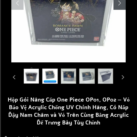
Hộp Gói Nâng Cấp One Piece OP01, OP02 — Vỏ
Bảo Vệ Acrylic Chống UV Chính Hãng, Có Nắp
Đậy Nam Châm và Vỏ Trên Cùng Bằng Acrylic
Để Trưng Bày Tùy Chỉnh