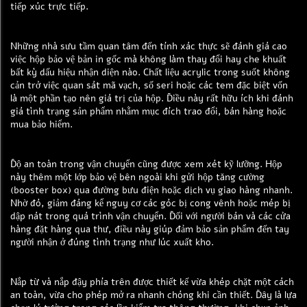
tiếp xúc trực tiếp.
Những nhà sưu tầm quan tâm đến tính xác thực sẽ đánh giá cao
việc hộp bảo vệ bản in gốc mà không làm thay đổi hay che khuất
bất kỳ dấu hiệu nhận diện nào. Chất liệu acrylic trong suốt không
cản trở việc quan sát mã vạch, số seri hoặc các tem đặc biệt vốn
là một phần tạo nên giá trị của hộp. Điều này rất hữu ích khi đánh
giá tình trạng sản phẩm nhằm mục đích trao đổi, bán hàng hoặc
mua bảo hiểm.
Độ an toàn trong vận chuyển cũng được xem xét kỹ lưỡng. Hộp
này thêm một lớp bảo vệ bên ngoài khi gửi hộp tăng cường
(booster box) qua đường bưu điện hoặc dịch vụ giao hàng nhanh.
Nhờ đó, giảm đáng kể nguy cơ các góc bị cong vênh hoặc mép bị
dập nát trong quá trình vận chuyển. Đối với người bán và các cửa
hàng đặt hàng qua thư, điều này giúp đảm bảo sản phẩm đến tay
người nhận ở đúng tình trạng như lúc xuất kho.
Nắp từ và nắp đậy phía trên được thiết kế vừa khép chặt một cách
an toàn, vừa cho phép mở ra nhanh chóng khi cần thiết. Đây là lựa