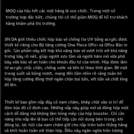
MOQ của hầu hết các mặt hàng là 100 chiếc. Trong một số 
trường hợp đặc biệt, chúng tôi có thể giảm MOQ để hỗ trợ khách 
hàng khám phá thị trường. 
JIN DA giới thiệu chiếc hộp bảo vệ chống tia UV bằng acrylic được
thiết kế riêng cho Bộ tăng cường One Piece OP01 và OP02 Bản in
gốc. Sản phẩm này kết hợp khả năng bảo vệ vượt trội với khả năng
trưng bày rõ nét, giúp người sưu tầm và người hâm mộ vừa phô
bày vừa bảo vệ an toàn cho khoản đầu tư của mình. Hộp được làm
từ acrylic chắc chắn, chống xước và bền bỉ theo thời gian. Bề mặt
trong suốt và bóng mượt, mang đến tầm nhìn rõ ràng toàn bộ
hộp tăng cường đồng thời ngăn chặn bụi bẩn, vết bẩn và chất lỏng
đổ lên.
Thiết kế bao gồm nắp đậy có nam châm, khép chặt vào vị trí để
đảm bảo độ cố định cao. Những nắp này giúp mở và đóng hộp một
cách dễ dàng mà không làm hỏng mép của hộp booster. Chỉ cần
nâng nhẹ nắp lên là bạn có thể tiếp cận nội dung bên trong; khi
đóng lại, lực hút của nam châm giữ cho nắp trên luôn thẳng hàng
và khít hoàn toàn với thân hộp. Điều này ngăn ngừa hiện tượng