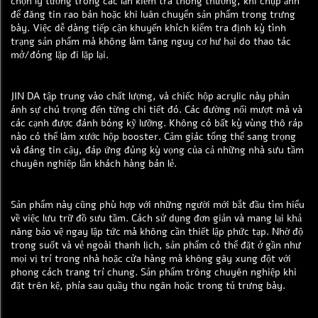
chọn lý tưởng trong các lần kiểm tra thông thường, khi chụp ảnh
để đăng tin rao bán hoặc khi luân chuyển sản phẩm trong trưng
bày. Việc dễ dàng tiếp cận khuyến khích kiểm tra định kỳ tình
trạng sản phẩm mà không làm tăng nguy cơ hư hại do thao tác
mở/đóng lặp đi lặp lại.
JIN DA tập trung vào chất lượng, và chiếc hộp acrylic này phản
ánh sự chú trọng đến từng chi tiết đó. Các đường nối mượt mà và
các cạnh được đánh bóng kỹ lưỡng. Không có bất kỳ vùng thô ráp
nào có thể làm xước hộp booster. Cảm giác tổng thể sang trọng
và đáng tin cậy, đáp ứng đúng kỳ vọng của cả những nhà sưu tầm
chuyên nghiệp lẫn khách hàng bán lẻ.
Sản phẩm này cũng phù hợp với những người mới bắt đầu tìm hiểu
về việc lưu trữ đồ sưu tầm. Cách sử dụng đơn giản và mang lại khả
năng bảo vệ ngay lập tức mà không cần thiết lập phức tạp. Nhờ độ
trong suốt và vẻ ngoài thanh lịch, sản phẩm có thể đặt ở gần như
mọi vị trí trong nhà hoặc cửa hàng mà không gây xung đột với
phong cách trang trí chung. Sản phẩm trông chuyên nghiệp khi
đặt trên kệ, phía sau quầy thu ngân hoặc trong tủ trưng bày.