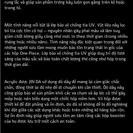
rung lắc và giúp sản phẩm trưng bày luôn gọn gàng trên kệ hoặc
trong tủ.
Một tính năng nổi bật là lớp bảo vệ chống tia UV. Vật liệu này lọc
bỏ tia cực tím có hại — nguyên nhân gây phai màu và làm suy
giảm chất lượng giấy cũng như mực in theo thời gian (trong nhiều
tháng hoặc nhiều năm). Tính năng này đặc biệt quan trọng đối với
những người sưu tầm mong muốn bảo tồn trạng thái in gốc của
các hộp One Piece. Lớp bảo vệ chống tia UV giúp duy trì độ tươi
sáng của màu sắc và bảo toàn chất lượng thẻ cũng như hộp trong
thời gian dài.
Acrylic được JIN DA sử dụng đủ dày để mang lại cảm giác chắc
chắn, đồng thời lại đủ nhẹ để di chuyển khi cần thiết. Độ dày này
cũng giúp bảo vệ sản phẩm khỏi các va chạm và áp lực có thể gây
móp hoặc nén biến dạng một chiếc hộp mềm hơn. Vỏ hộp được
thiết kế để đặt phẳng và ổn định, do đó sẽ không dễ bị đổ nghiêng
khi đặt giữa các vật dụng khác hoặc trên những kệ hàng bận rộn.
Sự ổn định này giúp người sưu tầm an tâm rằng các hộp booster
của họ được lưu trữ một cách an toàn.