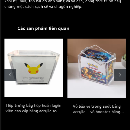
khỏi bụi bẩn, tổn hại do ánh sáng và va đập, đồng thời trình bày
chúng một cách sạch sẽ và chuyên nghiệp.
Các sản phẩm liên quan
Hộp trưng bày hộp huấn luyện
Vỏ bảo vệ trong suốt bằng
viên cao cấp bằng acrylic 100%
acrylic — vỏ booster bằng
chống tia UV, hộp huấn luyện
plexiglass bền bỉ dành cho thẻ
viên cao cấp (Elite Trainer
Pokemon phiên bản tiếng Anh,
Cases), đồ chơi thẻ bài trò chơi
phù hợp tiêu chuẩn PTCG