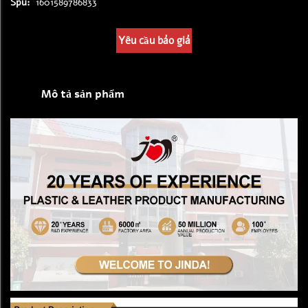
Spu:
1601589786833
Yêu cầu báo giá
Mô tả sản phẩm