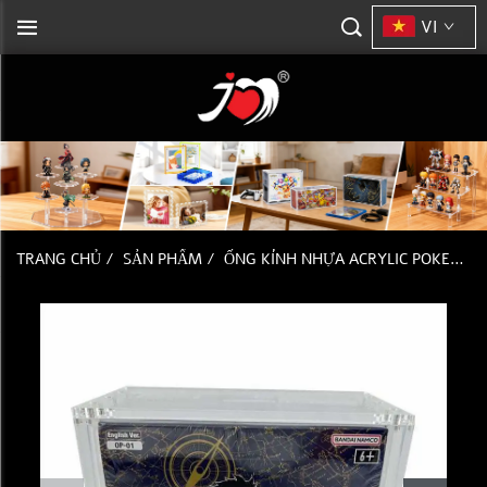
VI
TRANG CHỦ
/
SẢN PHẨM
/
ỐNG KÍNH NHỰA ACRYLIC POKEMON