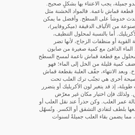
بدو جميلة، يجب الاعتناء بها بشكلٍ صحيح.
اً قطعة قماش ناعمة. فالمواد الخشنة مثل
ُحدث خدوشاً على السطح. وأفضل ما يمكن
وعة من الألياف الدقيقة (ميكروفايبر)،
لأكريليك. أما بالنسبة لمحلول التنظيف،
ة القوية أو منظفات الزجاج، لأنها تضر
ط الماء الدافئ مع كمية صغيرة من صابون
لمحلول مع قطعة قماش ناعمة لمسح السطح
ضف كمية قليلة من الخل إلى الماء؛ فهو
. وبعد الانتهاء، جفّف العلبة بقطعة قماش
نصيحة أخرى هي تجنّب ترك العلب تحت
يلة، إذ قد يتغير لون الأكريليك أو يتضرر
ولذلك فإن اختيار مكان غير معرّض
ة عمر العلب. وكن حذراً عند نقل العلب أو
ها بلطف لتفادي التشقق أو الكسر. وتُسهّل
 مما يضمن بقاء العلب جميلةً لسنوات