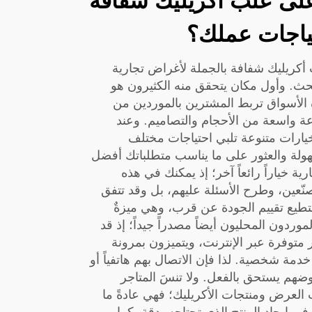
على علب أكريليك شفافة
تياجات عملك؟
أكريليك شفافة بالجملة لأغراض تجارية
تبحث. وأول مكان يتحقق منه الكثيرون هو
ه الأسواق تربط المشترين بالموردين من
وعة واسعة من الأحجام والتصاميم. وعند
(JIN DA)، نقدّم خيارات متنوعة تلبي احتياجات مختلف
ولة والعثور على ما يناسب متطلباتك أفضل
ية خياراً رائعاً آخر؛ إذ يمكنك في هذه
مصنّعين، وطرح الأسئلة عليهم، بل وقد تتفق
تطيع تقييم الجودة عن قرب، وهي ميزةٌ
موردون المحليون أيضاً مصدراً جيداً؛ إذ قد
ر متوفرة عبر الإنترنت، ويتميزون بمرونة
خدمة شخصية. لذا فإن الاتصال بهم هاتفياً أو
ضهم يستحق بالفعل. ولا تنسَ المتاجر
العرض ومنتجات الأكريليك؛ فهي عادةً ما