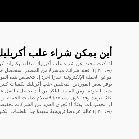
أين يمكن شراء علب أكريليك
إذا كنت تبحث عن شراء علب أكريليك شفافة بكميات كبير
(JIN DA). فعند شرائك مباشرةً من المصدر، ستح
مواقع الجملة الإلكترونية خيارًا آخر؛ إذ تتخصص هذه الم
توفر بعض الموردين المحليين علب أكريليك بكميات كبيرة أ
حيث الجودة. ومن المفيد التأكد من أنك تحصل بالفعل عل
علبًا فريدةً وقد تكون مستعدةً لاستلام طلبات الجملة. و
أو الخصومات أيضًا؛ إذ تُجري العديد من الشركات تخفيض
(JIN DA) غالبًا عروضًا ترويجيةً مفيدةً جدًّا للطلبات الكبيرة، مثل عروضنا