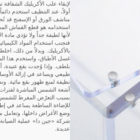
لإبقاء علب الأكريليك الشفافة ت
أولاً، عند التنظيف استخدم دائم
مناشف الورق أو الإسفنج قد ت
استخدامه هو قطع القماش المصن
لأنها لطيفة جداً ولا تؤذي مادة ا
فتجنب استخدام المواد الكيميائي
بالأكريليك. وبدلاً من ذلك، اخل
غسل الأطباق، واستخدم هذا ا
بلطف. وإذا وُجدت بقع عنيدة، أ
طبيعي ويساعد في إزالة الأوساخ
نظيفة لمنع ظهور بقع مائية. و
أشعة الشمس المباشرة لفترات طو
بسبب التعرّض المفرط للشمس. 
للإضاءة الساطعة يساعد في إطال
وضع الأغراض داخلها، وتعامل مع
شركة «جين دا» عملية الصيانة،
عديدة.