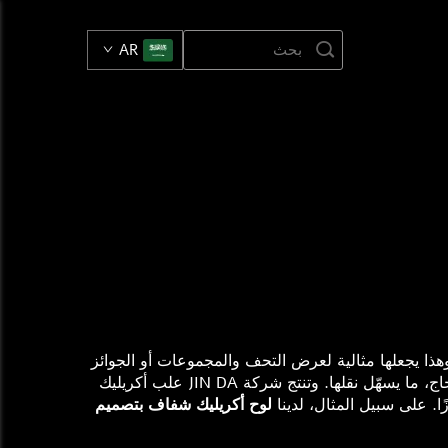
AR
هذا يجعلها مثالية لعرض التحف والمجموعات أو الجوائز
أو حتى بعض الوثائق المهمة. ويُفضّلها الناس لأنها تبدو أنيقة وتوفّر حماية ممتازة. كما أن المادة قوية لكنها أخف وزنًا من الزجاج، ما يسهّل نقلها. وتنتج شركة JIN DA علب أكريليك
ًا. على سبيل المثال، لدينا
لوح أكريليك شفاف بتصميم