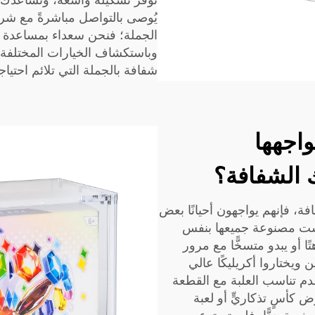
توفّر تشكيلة واسعة، وتساعدك ف
الجملة؛ فنحن سعداء بمساعدة
وباستكشاف الخيارات المختلفة،
شفافة بالجملة التي تلائم احتيا
واجهها
 الشفافة؟
، فإنهم يواجهون أحيانًا بعض
ست مصنوعة جميعها بنفس
 أو يبدو متسخًّا مع مرور
يختاروا أكريليكًا عالي
م تناسب العلبة مع القطعة
كأسٍ تذكاريٍّ أو لعبة