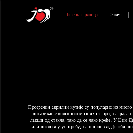
Почетна страница
О нама
Прозрачни акрилни кутије су популарне из много р
показивање колекционираних ствари, награда ил
лакши од стакла, тако да се лако креће. У Џин Д
или пословну употребу, наш производ је обичн