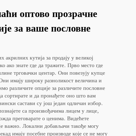
наћи оптово прозрачне
ије за ваше пословне
 акрилних кутија за продају у великој
о ако знате где да тражите. Прво место где
нлине трговачки центар. Они повезују купце
 Они имају широку разноликост величина и
имо различите опције за различите пословне
а сортирате и да пронађете оно што вам
вински састави су још један одличан избор.
познајете са произвођачима лицем у лице,
ожда преговарате о ценима. Видећете
је важно. Локални добављачи такође могу
екад имају посебне производе које се не могу