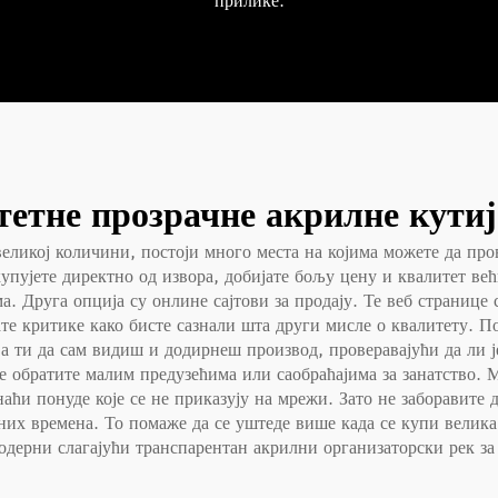
прилике.
тетне прозрачне акрилне кутиј
еликој количини, постоји много места на којима можете да про
купујете директно од извора, добијате бољу цену и квалитет в
. Друга опција су онлине сајтови за продају. Те веб странице с
те критике како бисте сазнали шта други мисле о квалитету. П
а ти да сам видиш и додирнеш производ, проверавајући да ли је
се обратите малим предузећима или саобраћајима за занатство. 
наћи понуде које се не приказују на мрежи. Зато не заборавите
них времена. То помаже да се уштеде више када се купи велик
дерни слагајући транспарентан акрилни организаторски рек з