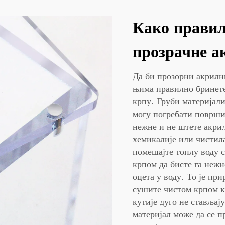
Како правил
прозрачне а
Да би прозорни акрилни
њима правилно бринете
крпу. Груби материјал
могу погребати површи
нежне и не штете акрил
хемикалије или чистила
помешајте топлу воду с
крпом да бисте га нежн
оцета у воду. То је пр
сушите чистом крпом ка
кутије дуго не стављај
материјал може да се 