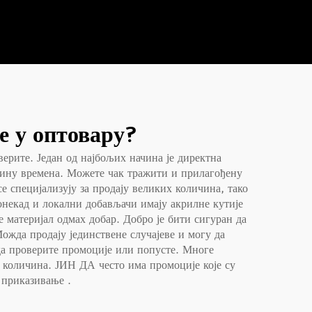
е у оптовару?
верите. Један од најбољих начина је директна
ећину времена. Можете чак тражити и прилагођену
е специјализују за продају великих количина, тако
онекад и локални добављачи имају акрилне кутије
 материјал одмах добар. Добро је бити сигуран да
Можда продају јединствене случајеве и могу да
 да проверите промоције или попусте. Многе
а количина. ЈИН ДА често има промоције које су
а приказивање
.