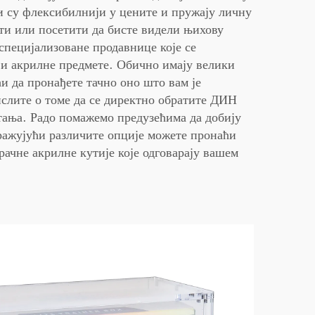
и су флексибилнији у цените и пружају личну
ати или посетити да бисте видели њихову
специјализоване продавнице које се
 и акрилне предмете. Обично имају велики
и да пронађете тачно оно што вам је
ислите о томе да се директно обратите ДИН
тања. Радо помажемо предузећима да добију
ажујући различите опције можете пронаћи
рачне акрилне кутије које одговарају вашем