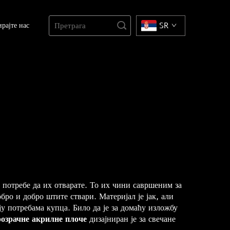
рајте нас
SR
з потребе да их отварате. То их чини савршеним за
ро и добро штите ствари. Материјал је јак, али
ју потребама купца. Било да је за домаћу изложбу
озрачне акрилне плоче
дизајниран је за свечане