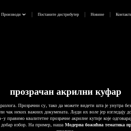
Производи
Постаните дистрибутер
Новине
Контакти
прозрачан акрилни куфар
азлога. Прозрачни су, тако да можете видети шта је унутра бе
и чак неких важних докумената. Људи их воле јер изгледају доб
а-у правимо квалитетне прозрачне акрилне кутије које одговара
о добар избор. На пример, наша
Модерна божићна тематика пр