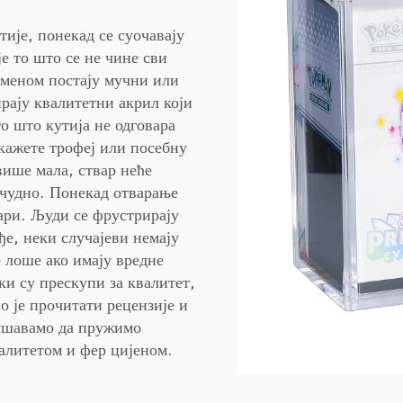
ије, понекад се суочавају
е то што се не чине сви
ременом постају мучни или
ирају квалитетни акрил који
то што кутија не одговара
кажете трофеј или посебну
више мала, ствар неће
е чудно. Понекад отварање
ари. Људи се фрустрирају
ђе, неки случајеви немају
е лоше ако имају вредне
еки су прескупи за квалитет,
о је прочитати рецензије и
ушавамо да пружимо
валитетом и фер цијеном.