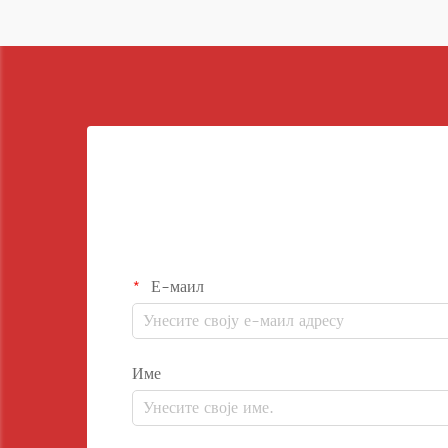
Е-маил
Име