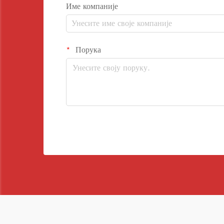
Име компаније
Порука