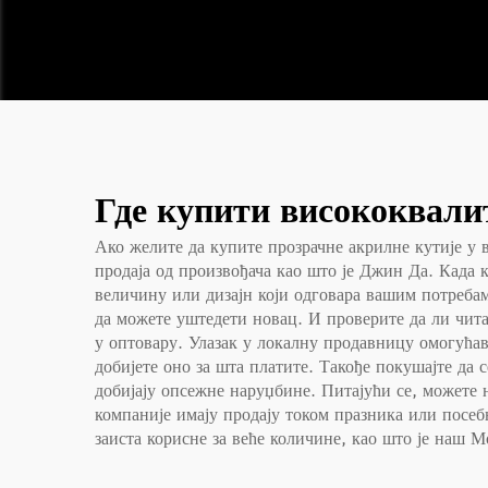
Где купити висококвали
Ако желите да купите прозрачне акрилне кутије у в
продаја од произвођача као што је Джин Да. Када 
величину или дизајн који одговара вашим потребама
да можете уштедети новац. И проверите да ли чита
у оптовару. Улазак у локалну продавницу омогућав
добијете оно за шта платите. Такође покушајте да 
добијају опсежне наруџбине. Питајући се, можете 
компаније имају продају током празника или посеб
заиста корисне за веће количине, као што је наш
Мо