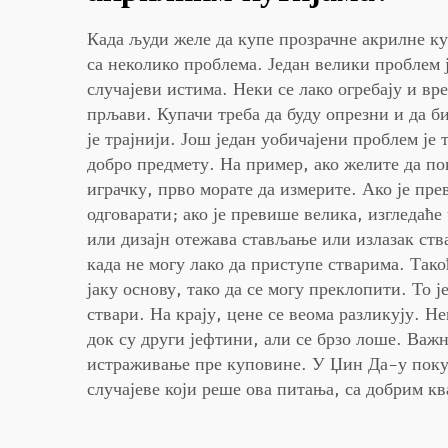
Када људи желе да купе прозрачне акрилне кут
са неколико проблема. Један велики проблем ј
случајеви истима. Неки се лако огребају и в
прљави. Купачи треба да буду опрезни и да б
је трајнији. Још један уобичајени проблем је 
добро предмету. На пример, ако желите да по
играчку, прво морате да измерите. Ако је пре
одговарати; ако је превише велика, изгледаћ
или дизајн отежава стављање или излазак ств
када не могу лако да приступе стварима. Тако
јаку основу, тако да се могу преклопити. То ј
ствари. На крају, цене се веома разликују. Н
док су други јефтини, али се брзо лоше. Важн
истраживање пре куповине. У Џин Да-у пок
случајеве који реше ова питања, са добрим к