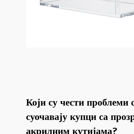
Који су чести проблеми 
суочавају купци са про
акрилним кутијама?