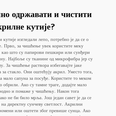
но одржавати и чистити
крилне кутије?
 кутије изгледали лепо, потребно је да се о
. Прво, за чишћење увек користите меку
и као што су папирови пешкири или сунђери
ну. Најбоље су тканине од микрофибра јер су
у. За чишћење раствора избегавајте јаке
 за стакло. Они оштећују акрил. Уместо тога,
а мало сапуна за посуђе. Користите то меком
о обрили. Ако су тамне траге, додајте мало
иродно и помаже у чишћењу. Након тога
ко не би било мрља. Још један савет је да се
у на директну сунчеву светлост. Акрилни
промени или оштети због превише сунца. Ако