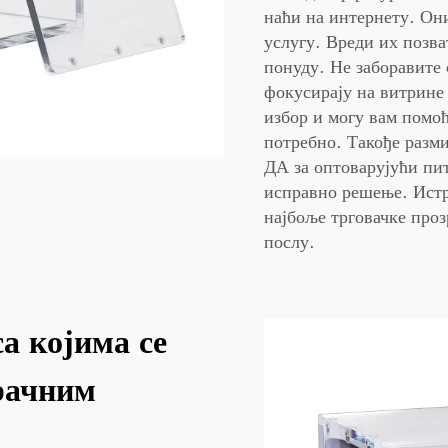
наћи на интернету. Он
услугу. Вреди их позв
понуду. Не заборавите 
фокусирају на витрине
избор и могу вам помоћ
потребно. Такође разм
ДА за оптоварујући пи
исправно решење. Истр
најбоље трговачке проз
послу.
са којима се
зрачним