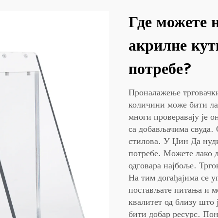
Где можете 
акрилне кут
потребе?
Проналажење трговачких
количини може бити лак
многи проверавају је о
са добављачима свуда.
стилова. У Џин Да нуд
потребе. Можете лако д
одговара најбоље. Трго
На тим догађајима се у
постављате питања и м
квалитет од близу што 
бити добар ресурс. Пон