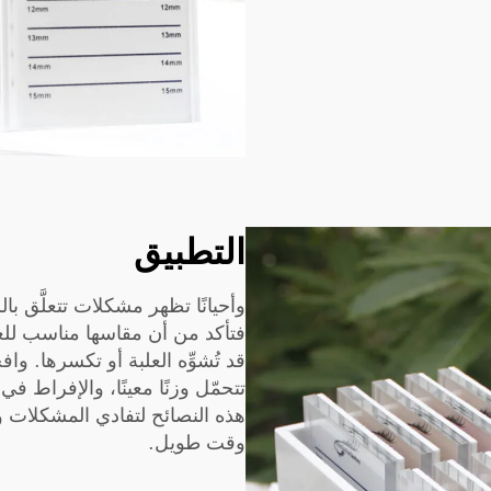
التطبيق
وأحيانًا تظهر مشكلات تتعلَّق 
فتأكد من أن مقاسها مناسب للعناص
قد تُشوِّه العلبة أو تكسرها. وا
تتحمّل وزنًا معينًا، والإفراط في
هذه النصائح لتفادي المشكلات وا
وقت طويل.