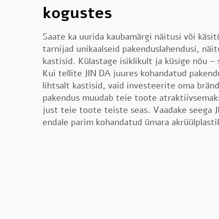
kogustes
Saate ka uurida kaubamärgi näitusi või käsi
tarnijad unikaalseid pakenduslahendusi, näit
kastisid. Külastage isiklikult ja küsige nõu –
Kui tellite JIN DA juures kohandatud pakendu
lihtsalt kastisid, vaid investeerite oma brä
pakendus muudab teie toote atraktiivsemaks j
just teie toote teiste seas. Vaadake seega J
endale parim kohandatud ümara akrüülplastik