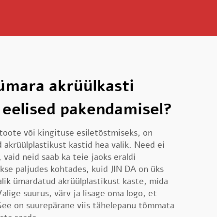
 ümara akrüülkasti
 eelised pakendamisel?
i toote või kingituse esiletõstmiseks, on
krüülplastikust kastid hea valik. Need ei
, vaid neid saab ka teie jaoks eraldi
kse paljudes kohtades, kuid JIN DA on üks
valik ümardatud akrüülplastikust kaste, mida
alige suurus, värv ja lisage oma logo, et
. See on suurepärane viis tähelepanu tõmmata