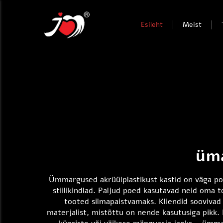
Esileht
Meist
üma
Ümmargused akrüülplastikust kastid on väga pop
stiilikindlad. Paljud poed kasutavad neid oma 
tooted silmapaistvamaks. Kliendid soovivad
materjalist, mistõttu on nende kasutusiga pikk. L