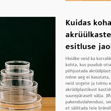
Kuidas koh
akrüülkaste
esitluse ja
Hoidke neid ka korrali
kohta, kus puudub otse
põhjustada akrüülplasti
mõne aeg ei kasutata, 
neid sirgete ja tolmu 
akrüülplastikust kasti
suurepäraselt välja. J
pakenduslahendusi, see
et säilitada teie bränd