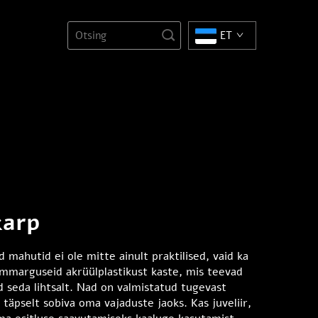
ET
karp
ahutid ei ole mitte ainult praktilised, vaid ka
 ümmarguseid akrüülplastikust kaste, mis teevad
 seda lihtsalt. Nad on valmistatud tugevast
 täpselt sobiva oma vajaduste jaoks. Kas juveliir,