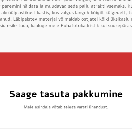
 paremini näidata ja muudavad seda palju atraktiivsemaks. Ku
akrüülplastikust kastis, kus valgus langeb kõigilt külgedelt, t
anud. Läbipaistev materjal võimaldab ostjatel kõiki üksikasj
sid esile tuua, kaaluge meie
Puhafotokadristik
kui suurepärast
Saage tasuta pakkumine
Meie esindaja võtab teiega varsti ühendust.