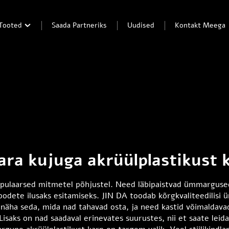
Tooted
Saada Partneriks
Uudised
Kontakt Meega
ra kujuga akrüülplastikust 
ulaarsed mitmetel põhjustel. Need läbipaistvad ümmargused m
toodete ilusaks esitamiseks. JIN DA toodab kõrgkvaliteedilisi
 näha seda, mida nad tahavad osta, ja need kastid võimaldavad
isaks on nad saadaval erinevates suurustes, nii et saate leida