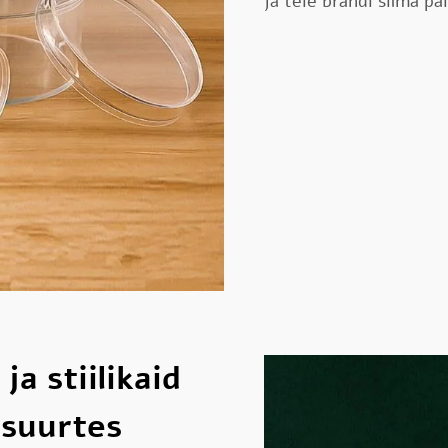
ja teie brändi silma pa
ja stiilikaid
 suurtes