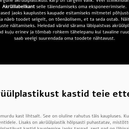
gune akrüülplastikust karp on targem valik. Veel stiilikindl
Akrülilabelikant
selle täiendamiseks oma eksponeerimisele.
ased jaoks kauplustes kaupade esitamiseks mitmetel põhjustel
stja näeb toodet selgelt, on tõenäolisem, et ta seda ostab. Nä
uste näitamiseks. Heledad värvid särama läbipaistvas akrüülplas
ud kuju erinev ja tõmbab rohkem tähelepanu kui tavaline ruu
saab veelgi suurendada oma toodete nähtavust.
ülplastikust kastid teie ett
 murdu kast lihtsalt. See on oluline rahutus täis kaupluses. K
entidele. Lisaks on akrüülplastik hõlpsasti puhastatav, mistõ
lastikust kastid kauplemise jaoks targad, sest nad on läbipai