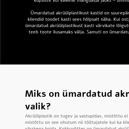
küpsiste või väikese mänguasja jaoks – ümmar
Ümardatud akrüülplastikust kastid on suurepär
kliendid toodet kasti sees hõlpsalt näha. Kui o
ümardatud akrüülplastikust kasti värvikate lõigut
teeb toote ilusamaks välja. Samuti on ümardat
Miks on ümardatud akrü
valik?
Akrüülplastik on tugev ja vastupidav, mistõttu ei
mistõttu on see ohutum nii töötajatele kui ka kli
värskena hoida. Kokkuvõttes on ümardatud akrüülp