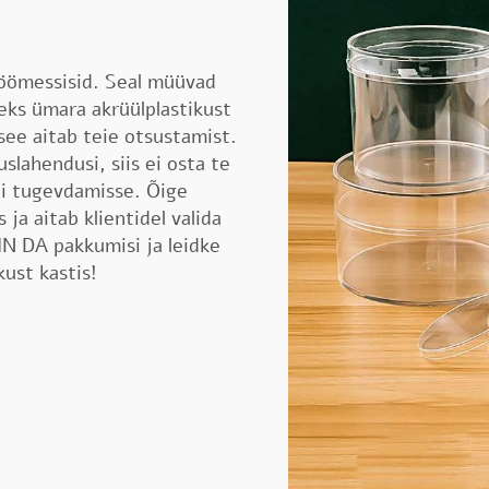
töömessisid. Seal müüvad
eks ümara akrüülplastikust
 see aitab teie otsustamist.
slahendusi, siis ei osta te
ndi tugevdamisse. Õige
a aitab klientidel valida
IN DA pakkumisi ja leidke
ust kastis!