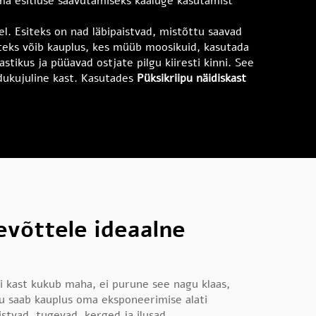
ama esitluse saavutamiseks kaaluge kasutamist
. Esiteks on nad läbipaistvad, mistõttu saavad
iteks võib kauplus, kes müüb moosikuid, kasutada
tikus ja püüavad ostjate pilgu kiiresti kinni. See
dukujuline kast. Kasutades
Püksikriipu näidiskast
evõttele ideaalne
ui kast kukub maha, ei purune see nagu klaas,
ttu saab kauplus oma eksponeerimise alati
stvad, tugevad, kerged ja ilusad.