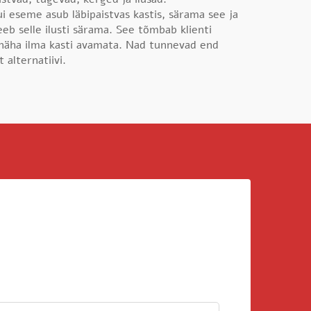
i eseme asub läbipaistvas kastis, särama see ja
eeb selle ilusti särama. See tõmbab klienti
u näha ilma kasti avamata. Nad tunnevad end
 alternatiivi.