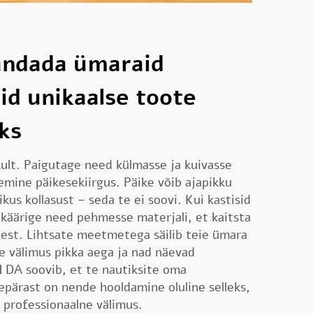
andada ümaraid
id unikaalse toote
oks
kult. Paigutage need külmasse ja kuivasse
mine päikesekiirgus. Päike võib ajapikku
kus kollasust – seda te ei soovi. Kui kastisid
käärige need pehmesse materjali, et kaitsta
eest. Lihtsate meetmetega säilib teie ümara
de välimus pikka aega ja nad näevad
IN DA soovib, et te nautiksite oma
pärast on nende hooldamine oluline selleks,
i professionaalne välimus.