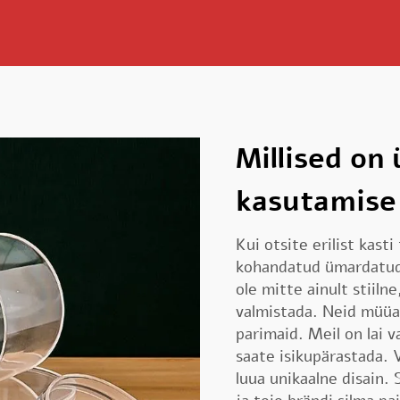
Millised on
kasutamise
Kui otsite erilist kast
kohandatud ümardatud a
ole mitte ainult stiilne
valmistada. Neid müüa
parimaid. Meil on lai 
saate isikupärastada. V
luua unikaalne disain