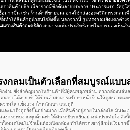
บการนำเสนอที่ดูทันสมัยยิ่งขึ้น โปรดพิจารณาใช้
ที่วางป้ายอะคริ
ดงสินค้าปลีก เนื่องจากมีข้อดีหลายประการ ประการแรก วัสดุใส ท
ซื้อมากขึ้น เช่น ร้านค้าที่ขายขนมอาจใช้กล่องอะคริลิกทรงกลมเพื
ว ซึ่งทำให้สินค้าดูน่าสนใจยิ่งขึ้น นอกจากนี้ รูปทรงกลมยังแตกต่
้นแสดงสินค้าอะคริลิก
สามารถเพิ่มประสิทธิภาพในการมองเห็นสินค้
รงกลมเป็นตัวเลือกที่สมบูรณ์แบบ
ง่าย ซึ่งสำคัญมากในร้านค้าที่มีผู้คนพลุกพล่าน หากกล่องหล่นล
วามสะอาดได้ง่าย ทำให้ร้านค้าสามารถรักษาหน้าร้านให้ดูสะอาด
ความใส แข็งแรง น้ำหนักเบา และดูดี
และน่าดึงดูดยิ่งขึ้นอย่างมาก เมื่อสินค้าอยู่ภายในกล่องใส มันจ
องกระทบจากทุกด้านทำให้มันระยิบระยับอย่างน่าประทับใจ สิ่งนี้
ียดทั้งหมดโดยไม่จำเป็นต้องเปิดกล่อง ทำให้พวกเขารู้สึกมั่นใจมา
ริลิก
ของเราเป็นทางเลือกที่ยอดเยี่ยม