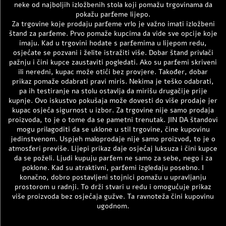
neke od najboljih izložbenih stola koji pomažu trgovinama da
pokažu parfeme lijepo.
Za trgovine koje prodaju parfeme vrlo je važno imati izložbeni
štand za parfeme. Prvo pomaže kupcima da vide sve opcije koje
imaju. Kad u trgovini hodate s parfemima u lijepom redu,
osjećate se pozvani i želite istražiti više. Dobar štand privlači
pažnju i čini kupce zaustaviti pogledati. Ako su parfemi skriveni
ili neredni, kupac može otići bez provjere. Također, dobar
prikaz pomaže odabrati pravi miris. Nekima je teško odabrati,
pa ih testiranje na stolu ostavlja da mirišu drugačije prije
kupnje. Ovo iskustvo pokušaja može dovesti do više prodaje jer
kupac osjeća sigurnost u izbor. Za trgovine nije samo prodaja
proizvoda, to je o tome da se pametni trenutak. JIN DA štandovi
mogu prilagoditi da se uklone u stil trgovine, čine kupovinu
jedinstvenom. Uspjeh maloprodaje nije samo proizvod, to je o
atmosferi previše. Lijepi prikaz daje osjećaj luksuza i čini kupce
da se poželi. Ljudi kupuju parfem ne samo za sebe, nego i za
poklone. Kad su atraktivni, parfemi izgledaju posebno. I
konačno, dobro postavljeni stojnici pomažu u upravljanju
prostorom u radnji. To drži stvari u redu i omogućuje prikaz
više proizvoda bez osjećaja gužve. Ta ravnoteža čini kupovinu
ugodnom.