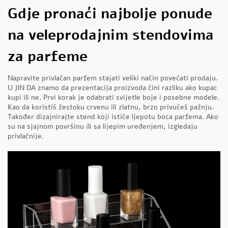
Gdje pronaći najbolje ponude
na veleprodajnim stendovima
za parfeme
Napravite privlačan parfem stajati veliki način povećati prodaju.
U JIN DA znamo da prezentacija proizvoda čini razliku ako kupac
kupi ili ne. Prvi korak je odabrati svijetle boje i posebne modele.
Kao da koristiš žestoku crvenu ili zlatnu, brzo privučeš pažnju.
Također dizajnirajte stend koji ističe ljepotu boca parfema. Ako
su na sjajnom površinu ili sa lijepim uređenjem, izgledaju
privlačnije.