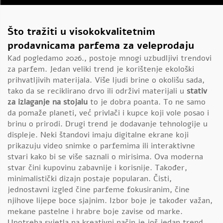
Što tražiti u visokokvalitetnim
prodavnicama parfema za veleprodaju
Kad pogledamo 2026., postoje mnogi uzbudljivi trendovi
za parfem. Jedan veliki trend je korištenje ekološki
prihvatljivih materijala. Više ljudi brine o okolišu sada,
tako da se reciklirano drvo ili održivi materijali u
stativ
za izlaganje na stojalu
to je dobra poanta. To ne samo
da pomaže planeti, već privlači i kupce koji vole posao i
brinu o prirodi. Drugi trend je dodavanje tehnologije u
displeje. Neki štandovi imaju digitalne ekrane koji
prikazuju video snimke o parfemima ili interaktivne
stvari kako bi se više saznali o mirisima. Ova moderna
stvar čini kupovinu zabavnije i korisnije. Također,
minimalistički dizajn postaje popularan. Čisti,
jednostavni izgled čine parfeme fokusiranim, čine
njihove lijepe boce sjajnim. Izbor boje je također važan,
mekane pastelne i hrabre boje zavise od marke.
Upotreba svjetla na kreativni način je još jedan trend.