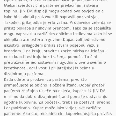
Mekan svjetlost čini parfeme privlačnijim i stvara
toplinu. JIN DA displeji mogu dodati ovo osvjetljenje
kako bi istaknuli proizvode ili napravili pozivni sjaj.
Također, prilagodba je vrlo važna. Prodavnice žele da se
prikaz poklapa s njihovim brendom. Tako da se stojališta
mogu napraviti u različitim oblicima i stilovima kako bi se
uklopila u atmosferu trgovine. Kupac voli jedinstveno
iskustvo, prilagođeni prikaz stvara posebnu vezu s
brendom. I na kraju, stavite uzorke mirisa na izložbu i
neka kupci testiraju bez traženja pomoći. To čini
pretraživanje jednostavnim i ugodnim. Sve u svemu o
kreativnosti, održivosti i prijateljskoj kupcima u
dizajniranju parfema.
Kada uđete u prodavnicu parfema, prvo što
primjećujete je obično izložbeni štand. Dobar prozor
parfema značajno utječe na osjećaj kupaca. U JIN DA
mislimo da dobro dizajnirani štand pomaže u stvaranju
ugodne kupovine. Za početak, treba se postaviti uredno
i organizirano. Kupac može lako vidjeti sve različite
parfeme. Ako stoji neredno čini kupovinu osjeća previše.