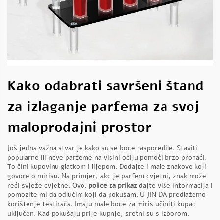
Kako odabrati savršeni štand
za izlaganje parfema za svoj
maloprodajni prostor
Još jedna važna stvar je kako su se boce raspoređile. Staviti
popularne ili nove parfeme na visini očiju pomoći brzo pronaći.
To čini kupovinu glatkom i lijepom. Dodajte i male znakove koji
govore o mirisu. Na primjer, ako je parfem cvjetni, znak može
reći svježe cvjetne. Ovo.
police za prikaz
dajte više informacija i
pomozite mi da odlučim koji da pokušam. U JIN DA predlažemo
korištenje testirača. Imaju male boce za miris učiniti kupac
uključen. Kad pokušaju prije kupnje, sretni su s izborom.