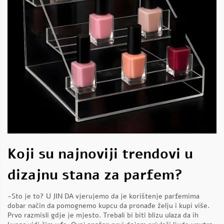
Koji su najnoviji trendovi u
dizajnu stana za parfem?
-Sto je to? U JIN DA vjerujemo da je korištenje parfemima
dobar način da pomognemo kupcu da pronađe želju i kupi više.
Prvo razmisli gdje je mjesto. Trebali bi biti blizu ulaza da ih