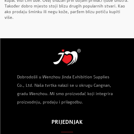
kupac vidi čim uđe. Ovaj snažan prvi dojam privlači ljude unutra.
Također dobro mjesto stoji blizu drugih popularnih stvari. Kao
ako prodaju šminku ili negu kože, parfem blizu potiču kupiti
više.
Dobrodošli u Wenzhou Jinda Exhibition Supplies
Co., Ltd. Naša tvrtka nalazi se u okrugu Cangnan,
gradu Wenzhou. Mi smo proizvođač koji integrira
proizvodnju, prodaju i prilagodbu.
PRIJEDNJAK