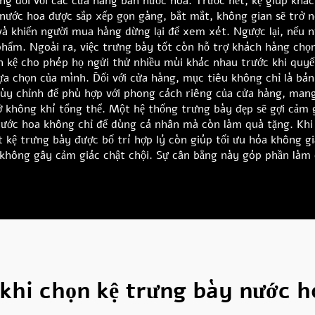
ng đối với các cửa hàng bán nước hoa. Trước hết, kệ giúp khá
 nước hoa được sắp xếp gọn gàng, bắt mắt, không gian sẽ trở
à khiến người mua hàng dừng lại để xem xét. Ngược lại, nếu n
phẩm. Ngoài ra, việc trưng bày tốt còn hỗ trợ khách hàng ch
ên kệ cho phép họ ngửi thử nhiều mùi khác nhau trước khi quy
lựa chọn của mình. Đối với cửa hàng, mục tiêu không chỉ là b
tùy chỉnh để phù hợp với phong cách riêng của cửa hàng, ma
ở không khí tổng thể. Một hệ thống trưng bày đẹp sẽ gợi cảm 
 nước hoa không chỉ để dùng cá nhân mà còn làm quà tặng. Khi
t kệ trưng bày được bố trí hợp lý còn giúp tối ưu hóa không g
hông gây cảm giác chật chội. Sự cân bằng này góp phần làm 
khi chọn kệ trưng bày nước h