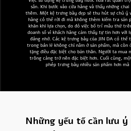
Việc sử dụng kệ trưng bày nước hoa rất quan trọ
sẵn. Khi bước vào cửa hàng và thấy những chai
thêm. Một kệ trưng bày đẹp sẽ thu hút sự chú ý v
hàng có thể rời đi mà không thèm kiểm tra sản 
khăn khi lựa chọn, do đó việc bố trí mẫu thử tr
doanh số vì khách hàng cảm thấy tự tin hơn với 
đáng nhớ. Các kệ trưng bày của JIN DA có thể 
trong bán lẻ không chỉ nằm ở sản phẩm, mà còn 
tặng điều đặc biệt cho bản thân. Người ta mua
trông càng trở nên đặc biệt hơn. Cuối cùng, mộ
phép trưng bày nhiều sản phẩm hơn mà k
Những yếu tố cần lưu ý 