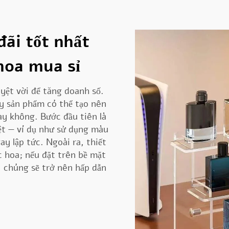
đãi tốt nhất
hoa mua sỉ
yệt vời để tăng doanh số.
ày sản phẩm có thể tạo nên
ay không. Bước đầu tiên là
ệt — ví dụ như sử dụng màu
y lập tức. Ngoài ra, thiết
c hoa; nếu đặt trên bề mặt
, chúng sẽ trở nên hấp dẫn