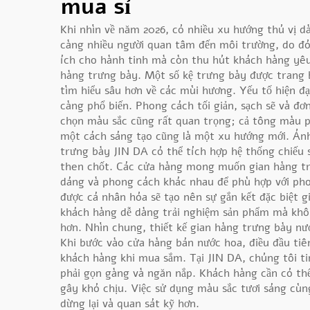
mua sỉ
Khi nhìn về năm 2026, có nhiều xu hướng thú vị d
càng nhiều người quan tâm đến môi trường, do đó
ích cho hành tinh mà còn thu hút khách hàng yêu
hàng trưng bày. Một số kệ trưng bày được trang b
tìm hiểu sâu hơn về các mùi hương. Yếu tố hiện đạ
càng phổ biến. Phong cách tối giản, sạch sẽ và đơ
chọn màu sắc cũng rất quan trọng; cả tông màu p
một cách sáng tạo cũng là một xu hướng mới. Ánh
trưng bày JIN DA có thể tích hợp hệ thống chiếu 
then chốt. Các cửa hàng mong muốn gian hàng trưn
dáng và phong cách khác nhau để phù hợp với pho
được cá nhân hóa sẽ tạo nên sự gắn kết đặc biệt 
khách hàng dễ dàng trải nghiệm sản phẩm mà không
hơn. Nhìn chung, thiết kế gian hàng trưng bày nư
Khi bước vào cửa hàng bán nước hoa, điều đầu tiê
khách hàng khi mua sắm. Tại JIN DA, chúng tôi ti
phải gọn gàng và ngăn nắp. Khách hàng cần có thể 
gây khó chịu. Việc sử dụng màu sắc tươi sáng cùn
dừng lại và quan sát kỹ hơn.