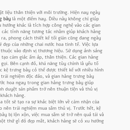
t liệu thân thiện với môi trường. Hiện nay ngày
ng bày
là một điểm hay. Điều này không chỉ giúp
 hướng khác là tích hợp công nghệ vào các gian
ặc các tính năng tương tác nhằm giúp khách hàng
 ra, phong cách thiết kế tối giản cũng đang ngày
ẻ đẹp của những chai nước hoa tinh tế. Việc lựa
thuộc vào định vị thương hiệu. Sử dụng ánh sáng
tạo cảm giác ấm áp, thân thiện. Các gian hàng
gọi. Bên cạnh đó, khả năng tùy chỉnh là yếu tố
kệ trưng bày có thể được thiết kế với nhiều hình
trải nghiệm độc đáo, và gian hàng trưng bày
nước hoa ngay trong gian hàng trưng bày giúp
h duyệt sản phẩm trở nên thuận tiện và thú vị
 khách hàng.
 tốt sẽ tạo ra sự khác biệt lớn về cảm nhận của
o nên trải nghiệm mua sắm thú vị. Trước hết, kệ
ày bị lộn xộn, việc mua sắm sẽ trở nên quá tải và
 một thứ gì đó đẹp mắt, khách hàng sẽ có xu hướng