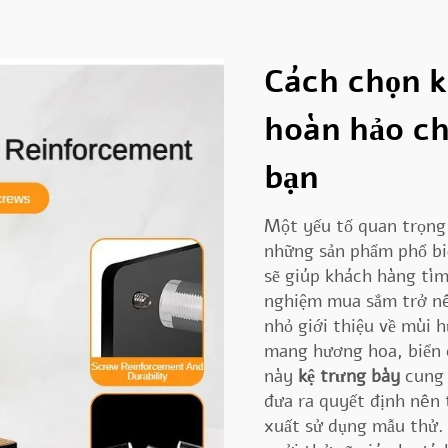
Cách chọn k
hoàn hảo ch
bạn
Một yếu tố quan trọng 
những sản phẩm phổ bi
sẽ giúp khách hàng tìm
nghiệm mua sắm trở nê
nhỏ giới thiệu về mùi 
mang hương hoa, biển 
này
kệ trưng bày
cung 
đưa ra quyết định nên 
xuất sử dụng mẫu thử. 