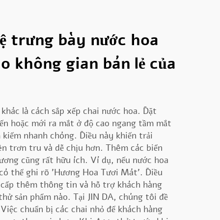
ệ trưng bày nước hoa
o không gian bán lẻ của
khác là cách sắp xếp chai nước hoa. Đặt
ến hoặc mới ra mắt ở độ cao ngang tầm mắt
 kiếm nhanh chóng. Điều này khiến trải
n trơn tru và dễ chịu hơn. Thêm các biển
hương cũng rất hữu ích. Ví dụ, nếu nước hoa
có thể ghi rõ 'Hương Hoa Tươi Mát'. Điều
cấp thêm thông tin và hỗ trợ khách hàng
thử sản phẩm nào. Tại JIN DA, chúng tôi đề
Việc chuẩn bị các chai nhỏ để khách hàng