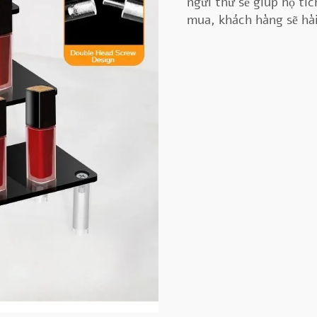
ngửi thử sẽ giúp họ tí
mua, khách hàng sẽ hài