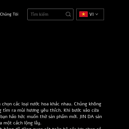
 Chúng Tôi
VI
ựa chọn các loại nước hoa khác nhau. Chúng không
g tìm ra mùi hương yêu thích. Khi bước vào cửa
n bạn háo hức muốn thử sản phẩm mới. JIN DA sản
a một cách lộng lẫy.