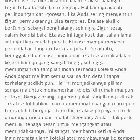
kusam. Ketika diletakkan di dalam etalase pajangan,
figur tetap bersih dan mengilap. Hal lainnya adalah
perlindungan dari goresan. Jika Anda sering menyentuh
figur, permukaannya bisa tergores. Etalase akrilik
berfungsi sebagai penghalang, sehingga figur tetap
dalam kondisi baik. Etalase ini juga kuat dan tahan lama,
artinya tidak mudah pecah. Etalase mampu menahan
perpindahan tanpa retak atau pecah. Selain itu,
keunggulan luar biasa lainnya dari etalase akrilik adalah
kejernihannya yang sangat tinggi, sehingga
memungkinkan tampilan indah terhadap koleksi Anda.
Anda dapat melihat semua warna dan detail tanpa
terhalang sedikit pun. Hal ini menjadikannya pilihan
sempurna untuk memamerkan koleksi di rumah maupun
di toko. Banyak orang juga menyukai tampilannya di rak
—etalase ini bahkan mampu membuat ruangan mana pun
terasa lebih bergaya. Terakhir, etalase pajangan akrilik
umumnya ringan dan mudah dipegang. Anda tidak perlu
memiliki tenaga besar untuk mengangkat atau
memindahkannya. Ini sangat membantu ketika Anda
ingin menata ulang koleksi atau membawanya ke tempat