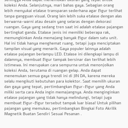
koleksi Anda. Selanjutnya, mari bahas gaya. Sebagian orang
lebih menyukai etalase transparan sederhana agar figur terlihat
tanpa gangguan visual. Orang lain lebih suka etalase dengan alas
berwarna-warni atau desain yang selaras dengan dekorasi
ruangan. Gaya yang sedang tren saat ini adalah etalase pajangan
bertingkat ganda. Etalase jenis ini memiliki beberapa rak,
memungkinkan Anda memajang banyak figur dalam satu unit.
Hal ini tidak hanya menghemat ruang, tetapi juga menciptakan
tampilan visual yang menarik. Gaya populer lainnya adalah
etalase pajangan berlampu LED. Etalase ini dilengkapi lampu di
dalamnya, membuat figur tampak bersinar dan terlihat lebih
istimewa. Ini merupakan cara sempurna untuk menonjolkan
koleksi Anda, terutama di ruangan gelap. Anda dapat
menemukan semua gaya trendi ini di JIN DA, karena mereka
selalu mengikuti kebutuhan para kolektor. Saat memilih ukuran
dan gaya yang tepat, pertimbangkan figur-figur yang Anda
miliki serta cara Anda ingin memajangnya. Anda menginginkan
etalase pajangan yang tidak hanya melindungi, tetapi juga
membuat figur-figur tersebut tampak luar biasa! Untuk pilihan
pajangan yang memukau, pertimbangkan
Bingkai Foto Akrilik
Magnetik Buatan Sendiri Sesuai Pesanan
.