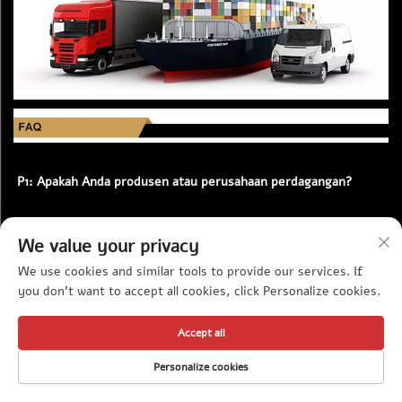
P1: Apakah Anda produsen atau perusahaan perdagangan? 
J1: Kami memiliki pabrik sendiri di Zhejiang, Tiongkok. Kami 
We value your privacy
telah mengkhususkan diri dalam produksi produk akrilik plastik 
selama lebih dari 20 tahun 
We use cookies and similar tools to provide our services. If
you don't want to accept all cookies, click Personalize cookies.
P2: Apakah layanan OEM/ODM tersedia? 
Accept all
Kami memiliki tim desainer khusus yang akan menyesuaikan 
Personalize cookies
desain Anda sesuai dengan ide-ide Anda 
HALAMAN UTAMA
PRODUK
SUREL
TELEPON