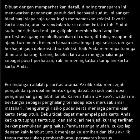
Dibuat dengan memperhatikan detail, dinding transparan ini
menawarkan pandangan penuh dari berbagai sudut. Ini sangat
ideal bagi siapa saja yang ingin memamerkan koleksi favorit,
kartu langka, atau serangkaian kartu dalam kotak utuh. Sudut-
sudut bersih dan tepi yang dipoles memberikan tampilan
profesional yang cocok digunakan di rumah, di toko, maupun di
ajang turnamen. Kesederhanaan desainnya juga selaras dengan
berbagai gaya dekorasi atau koleksi. Baik Anda menempatkannya
di antara barang-barang koleksi lain atau menggunakannya
sebagai pusat perhatian, rak ini meningkatkan tampilan kartu-
kartu Anda.
Perlindungan adalah prioritas utama. Akrilik kaku mencegah
penyok dan perubahan bentuk yang dapat terjadi pada opsi
penyimpanan yang lebih lunak. Karena tahan UV 100%, wadah ini
berfungsi sebagai penghalang terhadap efek merusak sinar
matahari, mengurangi risiko pudar serta menjaga permukaan
kartu tetap utuh. Debu tidak dapat menempel pada kartu Anda
ketika tutupnya tertutup, dan sidik jari menjadi kurang terlihat
berkat permukaan yang halus. Perawatannya mudah: cukup lap
dengan kain lembut untuk menjaga kejernihan dan kilau akrilik
tanpa memerlukan pembersih atau perawatan khusus.