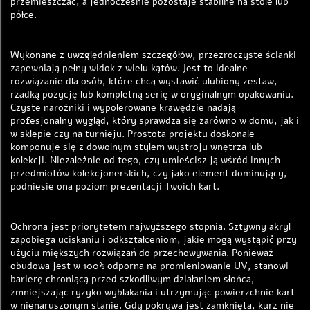
przemieszczać, a jednocześnie pozostaje stabilne na stole lub
półce.
Wykonane z uwzględnieniem szczegółów, przezroczyste ścianki
zapewniają pełny widok z wielu kątów. Jest to idealne
rozwiązanie dla osób, które chcą wystawić ulubiony zestaw,
rzadką pozycję lub kompletną serię w oryginalnym opakowaniu.
Czyste narożniki i wypolerowane krawędzie nadają
profesjonalny wygląd, który sprawdza się zarówno w domu, jak i
w sklepie czy na turnieju. Prostota projektu doskonale
komponuje się z dowolnym stylem wystroju wnętrza lub
kolekcji. Niezależnie od tego, czy umieścisz ją wśród innych
przedmiotów kolekcjonerskich, czy jako element dominujący,
podniesie ona poziom prezentacji Twoich kart.
Ochrona jest priorytetem najwyższego stopnia. Sztywny akryl
zapobiega uciskaniu i odkształceniom, jakie mogą wystąpić przy
użyciu miększych rozwiązań do przechowywania. Ponieważ
obudowa jest w 100% odporna na promieniowanie UV, stanowi
barierę chroniącą przed szkodliwym działaniem słońca,
zmniejszając ryzyko wyblakania i utrzymując powierzchnie kart
w nienaruszonym stanie. Gdy pokrywa jest zamknięta, kurz nie