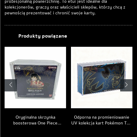
profesjonalną powierzchnię. To etui jest idealne dla
kolekcjonerów, graczy oraz właścicieli sklepów, którzy chcą z
pewnością prezentować i chronić swoje karty.
Produkty powiązane
Oryginalna skrzynka
Odporna na promieniowanie
boosterowa One Piece
UV kolekcja kart Pokémon TCG
OP01/OP02 – niestandardowe
– Mega Phantom Charizard X
etui ochronne UV z akrylu z
Ex Ultra-premium, etui z