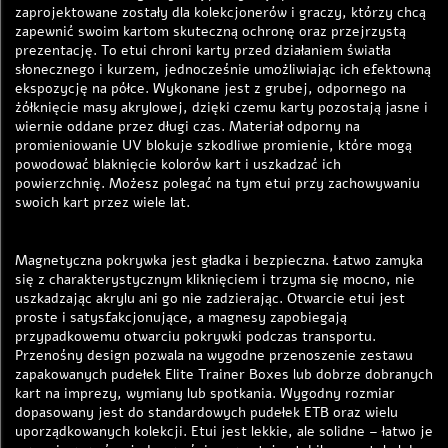
zaprojektowane zostały dla kolekcjonerów i graczy, którzy chcą
zapewnić swoim kartom skuteczną ochronę oraz przejrzystą
prezentację. To etui chroni karty przed działaniem światła
słonecznego i kurzem, jednocześnie umożliwiając ich efektowną
ekspozycję na półce. Wykonane jest z grubej, odpornego na
żółknięcie masy akrylowej, dzięki czemu karty pozostają jasne i
wiernie oddane przez długi czas. Materiał odporny na
promieniowanie UV blokuje szkodliwe promienie, które mogą
powodować blaknięcie kolorów kart i uszkadzać ich
powierzchnię. Możesz polegać na tym etui przy zachowywaniu
swoich kart przez wiele lat.
Magnetyczna pokrywka jest gładka i bezpieczna. Łatwo zamyka
się z charakterystycznym kliknięciem i trzyma się mocno, nie
uszkadzając akrylu ani go nie zadzierając. Otwarcie etui jest
proste i satysfakcjonujące, a magnesy zapobiegają
przypadkowemu otwarciu pokrywki podczas transportu.
Przenośny design pozwala na wygodne przenoszenie zestawu
zapakowanych pudełek Elite Trainer Boxes lub dobrze dobranych
kart na imprezy, wymiany lub spotkania. Wygodny rozmiar
dopasowany jest do standardowych pudełek ETB oraz wielu
uporządkowanych kolekcji. Etui jest lekkie, ale solidne – łatwo je