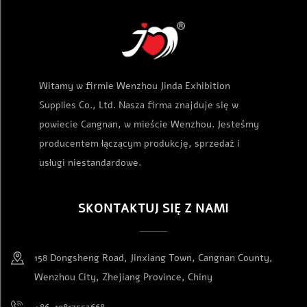
magnetycznymi pokrywkami i
kodem kreskowym UPC z
górną pokrywką z akrylu
magnetycznymi pokrywkami,
akrylowe etui ochronne
Witamy w firmie Wenzhou Jinda Exhibition
Supplies Co., Ltd. Nasza firma znajduje się w
powiecie Cangnan, w mieście Wenzhou. Jesteśmy
producentem łączącym produkcję, sprzedaż i
usługi niestandardowe.
SKONTAKTUJ SIĘ Z NAMI
158 Dongsheng Road, Jinxiang Town, Cangnan County,
Wenzhou City, Zhejiang Province, Chiny