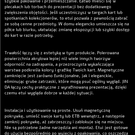
szybkie pakowanie i przemieszczanie. Łatwo mieści się w
plecakach lub torbach do prezentacji bez dodatkowego
zwiększenia objętości. Jeśli uczestniczysz w targach kart lub
spotkaniach kolekcjonerów, to etui pozwala z pewnością zabrać
ze sobą cenne przedmioty. W domu elegancko umieszcza się na
półce lub biurku, ułatwiając zmianę ekspozycji lub szybki dostęp
do kart w razie potrzeby.
Trwałość łączy się z estetyką w tym produkcie. Polerowana
powierzchnia akrylowa lepiej niż wiele innych tworzyw
odporność na zadrapania, a przezroczysta wykańczająca
warstwa podkreśla kolory i grafikę Twoich kart. Magnetyczne
zamknięcie jest zarówno funkcjonalne, jak i eleganckie,
eliminując grube zatrzaski, które mogą psuć ogólny wygląd. JIN
DA łączy cechy praktyczne z wyrafinowaną prezentacją, dzięki
czemu etui wygląda dobrze w każdej sytuacji.
Instalacja i użytkowanie są proste. Usuń magnetyczną
pokrywkę, umieść swoje karty lub ETB wewnątrz, a następnie
zamknij pokrywkę, aż zabrzeszczy i zablokuje się na miejscu.
Nie są potrzebne żadne narzędzia ani montaż. Etui jest gotowe
do użycia bezpośrednio po wyjęciu z opakowania, co oszczędza