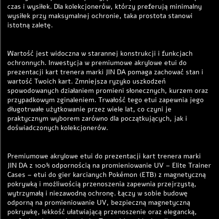
czas i wysiłek. Dla kolekcjonerów, którzy preferują minimalny
wysiłek przy maksymalnej ochronie, taka prostota stanowi
istotną zaletę.
Wartość jest widoczna w starannej konstrukcji i funkcjach
ochronnych. Inwestycja w premiumowe akrylowe etui do
prezentacji kart trenera marki JIN DA pomaga zachować stan i
wartość Twoich kart. Zmniejsza ryzyko uszkodzeń
spowodowanych działaniem promieni słonecznych, kurzem oraz
przypadkowym zginaleniem. Trwałość tego etui zapewnia jego
długotrwałe użytkowanie przez wiele lat, co czyni je
praktycznym wyborem zarówno dla początkujących, jak i
doświadczonych kolekcjonerów.
Premiumowe akrylowe etui do prezentacji kart trenera marki
JIN DA z 100% odpornością na promieniowanie UV – Elite Trainer
Cases – etui do gier karcianych Pokémon (ETB) z magnetyczną
pokrywką i możliwością przenoszenia zapewnia przejrzystą,
wytrzymałą i niezawodną ochronę. Łączy w sobie budowę
odporną na promieniowanie UV, bezpieczną magnetyczną
pokrywkę, lekkość ułatwiającą przenoszenie oraz elegancką,