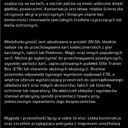
osadza się na kartach, a odciski palców są mniej widoczne dzięki
gładkiej powierzchni. Konserwacja jest łatwa: miękka ściereczka
utrzymuje akryl w przejrzystym i lśniącym stanie bez
konieczności stosowania specjalnych środków czyszczących lub
leków ochronnych.
Wielofunkcyjność jest wbudowana w projekt JIN DA. Idealnie
nadaje się do przechowywania kart kolekcjonerskich z gier
karcianych, takich jak Pokémon, Magic oraz innych popularnych
serii. Można go wykorzystać do przechowywania pojedynczych,
wysokiej wartości kart, zapieczętowanych pudełek Elite Trainer
Box (ETB) lub starannie ułożonych ekspozycji. Rozmiar
pojemnika odpowiada typowym wymiarom opakowań ETB, a
wnętrze oferuje wystarczającą przestrzeń do uporządkowanego
układania kart oraz małych akcesoriów, takich jak futerały
ochronne lub separatory. Dla właścicieli sklepów i wystawców
stanowi atrakcyjny sposób prezentacji towaru przy
jednoczesnym zapewnieniu jego bezpieczeństwa.
Wygodę i przenośność łączy w sobie to etui. Lekka konstrukcja
oraz szczelnie przylegająca pokrywka z magnesem umożliwiają