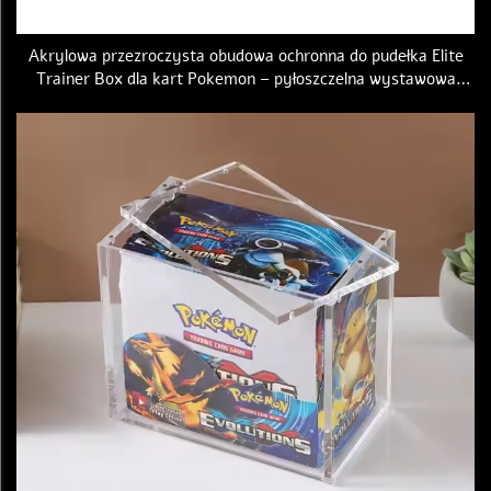
Akrylowa przezroczysta obudowa ochronna do pudełka Elite
Trainer Box dla kart Pokemon – pyłoszczelna wystawowa
obudowa z tworzywa sztucznego PVC, składana skrzynka do
przechowywania, zgodna z normami PTCG