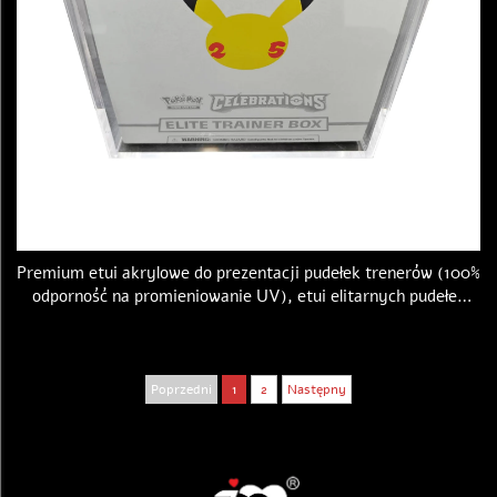
Premium etui akrylowe do prezentacji pudełek trenerów (100%
odporność na promieniowanie UV), etui elitarnych pudełek
trenerów do gier karcianych Pokémon (ETB), przenośne etui z
magnetyczną pokrywką
Poprzedni
1
2
Następny