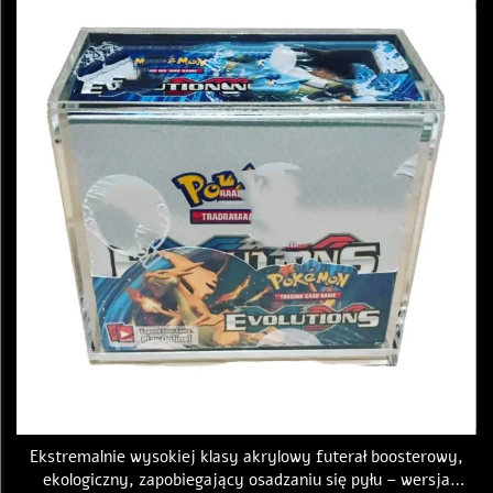
Ekstremalnie wysokiej klasy akrylowy futerał boosterowy,
ekologiczny, zapobiegający osadzaniu się pyłu – wersja