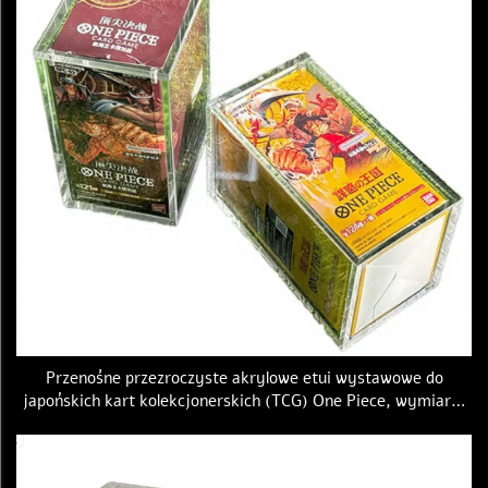
Przenośne przezroczyste akrylowe etui wystawowe do
japońskich kart kolekcjonerskich (TCG) One Piece, wymiary:
86 × 86 × 159 mm, z magnetyczną pokrywką, etui do
przechowywania dla serii OP01–OP13