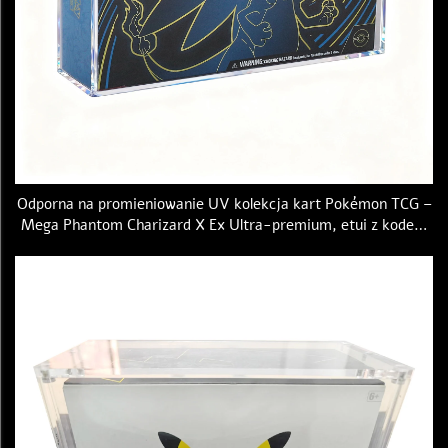
Odporna na promieniowanie UV kolekcja kart Pokémon TCG –
Mega Phantom Charizard X Ex Ultra-premium, etui z kodem
kreskowym UPC z magnetycznymi pokrywkami, akrylowe
etui ochronne