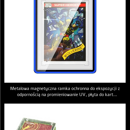
Metalowa magnetyczna ramka ochronna do ekspozycji z
odpornością na promieniowanie UV, płyta do kart
kolekcjonerskich dla firm PSA, GBCA, CSG, RPA, CGC,
akrylowa obudowa do ocenianych kart