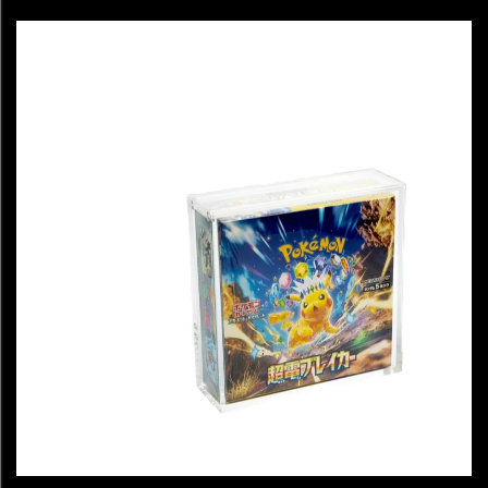
angielska z ochronnym powłoką UV, etui wystawowe do
paczek boosterowych