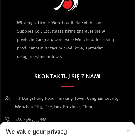
Witamy w firmie Wenzhou Jinda Exhibition
Supplies Co., Ltd. Nasza firma znajduje się w
powiecie Cangnan, w mieście Wenzhou. Jesteśmy
producentem łączącym produkcję, sprzedaż i
usługi niestandardowe.
SKONTAKTUJ SIĘ Z NAMI
158 Dongsheng Road, Jinxiang Town, Cangnan County,
Wenzhou City, Zhejiang Province, Chiny
+86-19817553668
We value your privacy
[email protected]