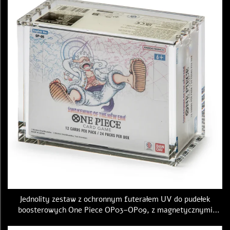
Jednolity zestaw z ochronnym futerałem UV do pudełek
boosterowych One Piece OP03–OP09, z magnetycznymi
pokrywkami i akrylowym futerałem ochronnym