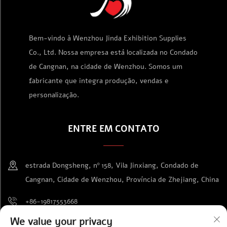
Bem-vindo à Wenzhou Jinda Exhibition Supplies
Co., Ltd. Nossa empresa está localizada no Condado
de Cangnan, na cidade de Wenzhou. Somos um
fabricante que integra produção, vendas e
personalização.
ENTRE EM CONTATO
estrada Dongsheng, nº 158, Vila Jinxiang, Condado de
Cangnan, Cidade de Wenzhou, Província de Zhejiang, China
+86-19817553668
We value your privacy
[email protected]