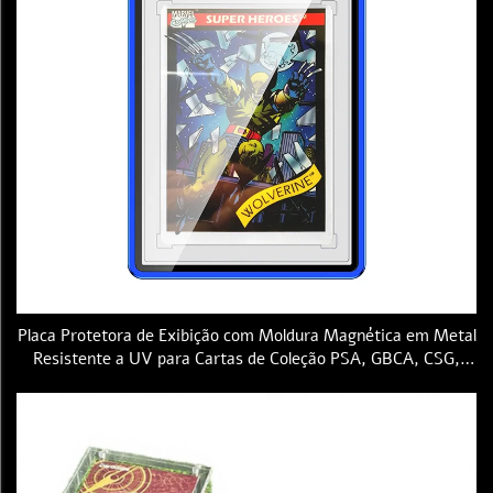
Placa Protetora de Exibição com Moldura Magnética em Metal
Resistente a UV para Cartas de Coleção PSA, GBCA, CSG,
RPA e CGC; Estojo Acrílico para Cartas Classificadas