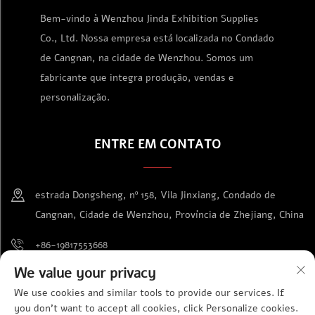
Bem-vindo à Wenzhou Jinda Exhibition Supplies
Co., Ltd. Nossa empresa está localizada no Condado
de Cangnan, na cidade de Wenzhou. Somos um
fabricante que integra produção, vendas e
personalização.
ENTRE EM CONTATO
estrada Dongsheng, nº 158, Vila Jinxiang, Condado de
Cangnan, Cidade de Wenzhou, Província de Zhejiang, China
+86-19817553668
We value your privacy
[email protected]
We use cookies and similar tools to provide our services. If
you don't want to accept all cookies, click Personalize cookies.