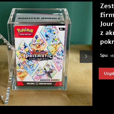
Zes
firm
Jour
z a
pok
Spu:
1
Uzysk