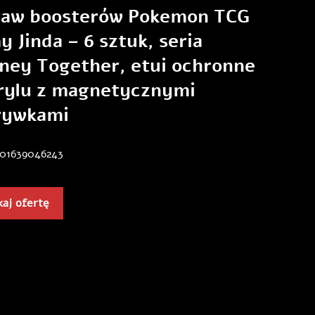
taw boosterów Pokemon TCG
y Jinda – 6 sztuk, seria
ney Together, etui ochronne
krylu z magnetycznymi
rywkami
601639046243
aj ofertę