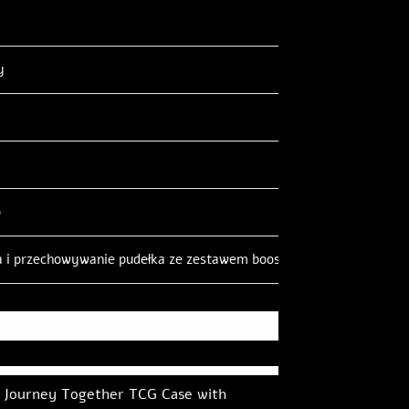
y
o
ja i przechowywanie pudełka ze zestawem boosterowym Pokemon