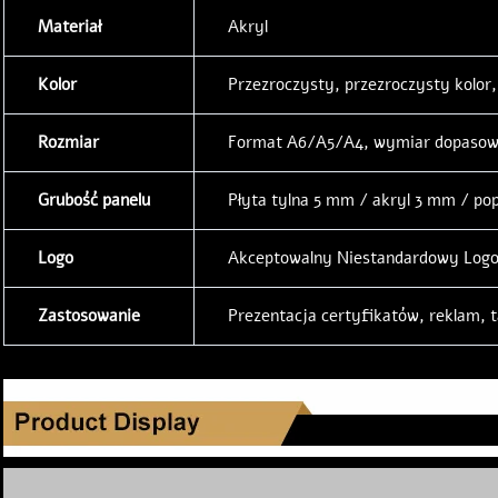
Materiał
Akryl
Kolor
Przezroczysty, przezroczysty kolor,
Rozmiar
Format A6/A5/A4, wymiar dopasowa
Grubość panelu
Płyta tylna 5 mm / akryl 3 mm / p
Logo
Akceptowalny Niestandardowy Log
Zastosowanie
Prezentacja certyfikatów, reklam, 