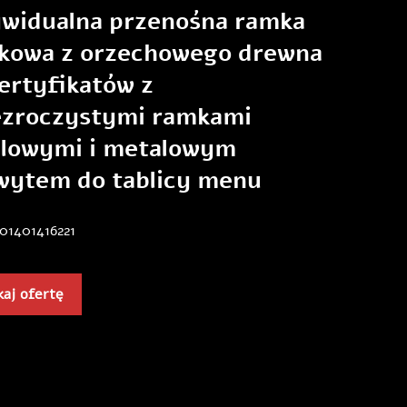
ywidualna przenośna ramka
rkowa z orzechowego drewna
ertyfikatów z
ezroczystymi ramkami
ylowymi i metalowym
wytem do tablicy menu
01401416221
aj ofertę