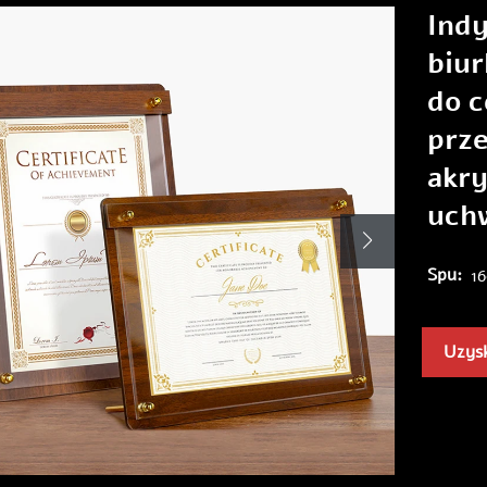
Ind
biu
do c
prz
akr
uch
Spu:
16
Uzysk