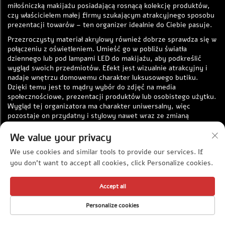
miłośniczką makijażu posiadającą rosnącą kolekcję produktów,
czy właścicielem małej firmy szukającym atrakcyjnego sposobu
prezentacji towarów – ten organizer idealnie do Ciebie pasuje.
Przezroczysty materiał akrylowy również dobrze sprawdza się w
połączeniu z oświetleniem. Umieść go w pobliżu światła
dziennego lub pod lampami LED do makijażu, aby podkreślić
wygląd swoich przedmiotów. Efekt jest wizualnie atrakcyjny i
nadaje wnętrzu domowemu charakter luksusowego butiku.
Dzięki temu jest to mądry wybór do zdjęć na media
społecznościowe, prezentacji produktów lub osobistego użytku.
Wygląd tej organizatora ma charakter uniwersalny, więc
pozostaje on przydatny i stylowy nawet wraz ze zmianą
trendów.
We value your privacy
Wysokiej przejrzystości akrylowy organizator do perfum i
wystawa kosmetyków – wielopoziomowa stołowa akrylowa
We use cookies and similar tools to provide our services. If
wystawa trapezoidalna marki JIN DA zapewnia niezawodne
you don't want to accept all cookies, click Personalize cookies.
przechowywanie, łatwe czyszczenie oraz elegancką prezentację.
Pomaga utrzymać porządek, chroni przedmioty i ułatwia
Accept all
codzienne rutyny, czyniąc je bardziej płynnymi i
przyjemniejszymi. To praktyczne, atrakcyjne i trwałe
Personalize cookies
rozwiązanie – solidny wybór dla każdego, kto szuka
przezroczystego i uporządkowanego miejsca do
STRONA GŁÓWNA
PRODUKTY
ADRES E-MAIL
TELEFON