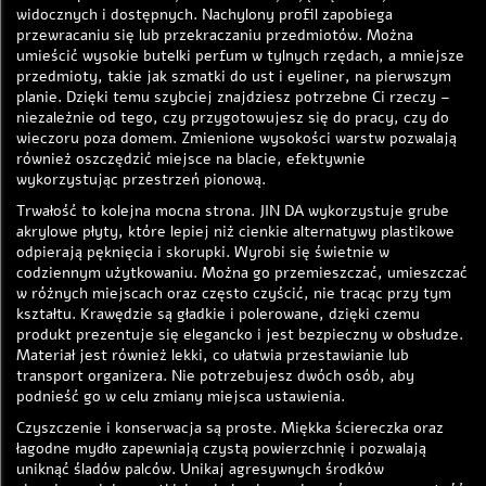
widocznych i dostępnych. Nachylony profil zapobiega
przewracaniu się lub przekraczaniu przedmiotów. Można
umieścić wysokie butelki perfum w tylnych rzędach, a mniejsze
przedmioty, takie jak szmatki do ust i eyeliner, na pierwszym
planie. Dzięki temu szybciej znajdziesz potrzebne Ci rzeczy –
niezależnie od tego, czy przygotowujesz się do pracy, czy do
wieczoru poza domem. Zmienione wysokości warstw pozwalają
również oszczędzić miejsce na blacie, efektywnie
wykorzystując przestrzeń pionową.
Trwałość to kolejna mocna strona. JIN DA wykorzystuje grube
akrylowe płyty, które lepiej niż cienkie alternatywy plastikowe
odpierają pęknięcia i skorupki. Wyrobi się świetnie w
codziennym użytkowaniu. Można go przemieszczać, umieszczać
w różnych miejscach oraz często czyścić, nie tracąc przy tym
kształtu. Krawędzie są gładkie i polerowane, dzięki czemu
produkt prezentuje się elegancko i jest bezpieczny w obsłudze.
Materiał jest również lekki, co ułatwia przestawianie lub
transport organizera. Nie potrzebujesz dwóch osób, aby
podnieść go w celu zmiany miejsca ustawienia.
Czyszczenie i konserwacja są proste. Miękka ściereczka oraz
łagodne mydło zapewniają czystą powierzchnię i pozwalają
uniknąć śladów palców. Unikaj agresywnych środków