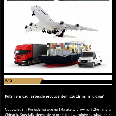
Pytanie 1: Czy jesteście producentem czy firmą handlową? 
Odpowiedź 1: Posiadamy własną fabrykę w prowincji Zhejiang w 
Chinach. Specjalizujemy się w produkcji wyrobów akrylowych z 