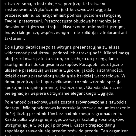
łatwo ze sobą, a instrukcje są przejrzyste i łatwe w
zastosowaniu. Wykończenie jest bezszwowe i wygląda
profesjonalnie, co natychmiast podnosi poziom estetyczny
Twojej przestrzeni. Przezroczysta obudowa harmonizuje z
dowolnym stylem wystroju — klasycznym, minimalistycznym,
industrialnym czy współczesnym — nie kolidując z kolorami ani
fakturami.
Do użytku detalicznego ta witryna prezentacyjna zwiększa
widoczność produktów i podnosi ich atrakcyjność. Klienci mogą
obejrzeć towary z kilku stron, co zachęca do przeglądania
asortymentu i dokonywania zakupów. Porządek i estetyczne
ułożenie przekazują wrażenie wysokiej jakości i staranności,
dzięki czemu przedmioty wydają się bardziej wartościowe. W
domu przejrzyste i uporządkowane rozmieszczenie sprzyja
spokojnej rutynie porannej i wieczornej. Ułatwia skuteczne
pielęgnację i wspiera utrzymanie eleganckiego wyglądu.
Pojemność przechowywania została zrównoważona z łatwością
dostępu. Wielopoziomowa konstrukcja pozwala na umieszczenie
dużej liczby przedmiotów bez nadmiernego zagromadzenia.
Każda półka wytrzymuje typowe wagi i kształty kosmetyków,
utrzymując je w pozycji pionowej. Kształt trapezoidalny
zapobiega zsuwaniu się przedmiotów do przodu. Ten organizer