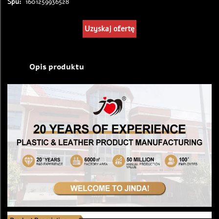
Spu:
1601259936528
Uzyskaj ofertę
Opis produktu