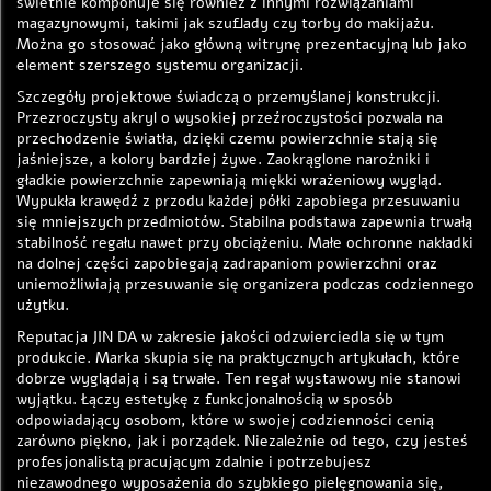
świetnie komponuje się również z innymi rozwiązaniami
magazynowymi, takimi jak szuflady czy torby do makijażu.
Można go stosować jako główną witrynę prezentacyjną lub jako
element szerszego systemu organizacji.
Szczegóły projektowe świadczą o przemyślanej konstrukcji.
Przezroczysty akryl o wysokiej przeźroczystości pozwala na
przechodzenie światła, dzięki czemu powierzchnie stają się
jaśniejsze, a kolory bardziej żywe. Zaokrąglone narożniki i
gładkie powierzchnie zapewniają miękki wrażeniowy wygląd.
Wypukła krawędź z przodu każdej półki zapobiega przesuwaniu
się mniejszych przedmiotów. Stabilna podstawa zapewnia trwałą
stabilność regału nawet przy obciążeniu. Małe ochronne nakładki
na dolnej części zapobiegają zadrapaniom powierzchni oraz
uniemożliwiają przesuwanie się organizera podczas codziennego
użytku.
Reputacja JIN DA w zakresie jakości odzwierciedla się w tym
produkcie. Marka skupia się na praktycznych artykułach, które
dobrze wyglądają i są trwałe. Ten regał wystawowy nie stanowi
wyjątku. Łączy estetykę z funkcjonalnością w sposób
odpowiadający osobom, które w swojej codzienności cenią
zarówno piękno, jak i porządek. Niezależnie od tego, czy jesteś
profesjonalistą pracującym zdalnie i potrzebujesz
niezawodnego wyposażenia do szybkiego pielęgnowania się,