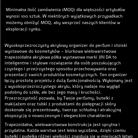
Minimalna ilość zamówienia (MOQ) dla większości artykułów 
wynosi 100 sztuk. W niektórych wyjątkowych przypadkach 
możemy obniżyć MOQ, aby wesprzeć naszych klientów w 
eksploracji rynku. 
Wysokoprzezroczysty akrylowy organizer do perfum i stoiski
wystawowe do kosmetyków – biurkowa wielowarstwowa
trapezoidalna akrylowa półka wystawowa marki JIN DA to
inteligentne i stylowe rozwiązanie dla osób poszukujących
czystego i przejrzystego sposobu przechowywania oraz
prezentacji swoich produktów kosmetycznych. Ten organizer
łączy prostotę projektu z dużą funkcjonalnością. Wykonany jest
z wysokoprzezroczystego akrylu, który nadaje mu wygląd
podobny do szkła, ale bez jego masy i kruchości.
Przezroczystość pozwala, by Twoje perfumy, butelki z
makijażem oraz tubki z produktami do pielęgnacji skóry
doskonale się prezentowały, tworząc schludną i atrakcyjną
ekspozycję o nowoczesnym i eleganckim charakterze
Trapezoidalna, wielowarstwowa konstrukcja jest sprytna i
przydatna. Każda warstwa jest lekko wycofana, dzięki czemu
butelki i pudelka różnej wielkości znajdują się w miejscach łatwo