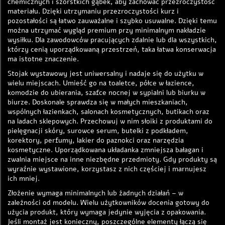
chemicznych i szorstkich gąbek, aby zachować przezroczystość
materiału. Dzięki utrzymaniu przezroczystości kurz i
pozostałości są łatwo zauważalne i szybko usuwalne. Dzięki temu
można utrzymać wygląd premium przy minimalnym nakładzie
wysiłku. Dla zawodowców pracujących zdalnie lub dla wszystkich,
którzy cenią uporządkowaną przestrzeń, taka łatwa konserwacja
ma istotne znaczenie.
Stojak wystawowy jest uniwersalny i nadaje się do użytku w
wielu miejscach. Umieść go na toaletce, półce w łazience,
komodzie do ubierania, szafce nocnej w sypialni lub biurku w
biurze. Doskonale sprawdza się w małych mieszkaniach,
wspólnych łazienkach, salonach kosmetycznych, butikach oraz
na ladach sklepowych. Przechowuj w nim słoiki z produktami do
pielęgnacji skóry, surowce serum, butelki z podkładem,
korektory, perfumy, lakier do paznokci oraz narzędzia
kosmetyczne. Uporządkowana układanka zmniejsza bałagan i
zwalnia miejsce na inne niezbędne przedmioty. Gdy produkty są
wyraźnie wystawione, korzystasz z nich częściej i marnujesz
ich mniej.
Złożenie wymaga minimalnych lub żadnych działań – w
zależności od modelu. Wielu użytkowników docenia gotowy do
użycia produkt, który wymaga jedynie wyjęcia z opakowania.
Jeśli montaż jest konieczny, poszczególne elementy łączą się