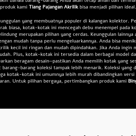
akin bahwa barang-barang Anda akan tetap aman dan terlihat l
produk kami
Tiang Pajangan Akrilik
bisa menjadi pilihan ideal
 keunggulan yang membuatnya populer di kalangan kolektor. 
n rak biasa, kotak-kotak ini mencegah debu menempel pada k
lindung merupakan pilihan yang cerdas. Keunggulan lainnya 
dengan mudah tanpa perlu mengeluarkannya. Anda bisa meni
krilik kecil ini ringan dan mudah dipindahkan. Jika Anda ing
mudah. Plus, kotak-kotak ini tersedia dalam berbagai model
warkan beragam desain—pastikan Anda memilih kotak yang se
barang-barang koleksi tampak lebih menarik. Koleksi yang d
ga kotak-kotak ini umumnya lebih murah dibandingkan versi 
ran. Untuk pilihan bergaya, pertimbangkan produk kami
Bin