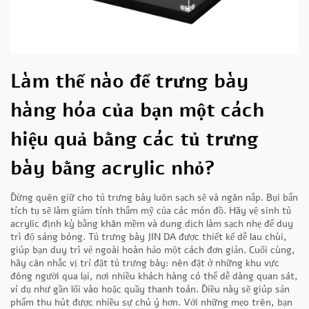
Làm thế nào để trưng bày
hàng hóa của bạn một cách
hiệu quả bằng các tủ trưng
bày bằng acrylic nhỏ?
Đừng quên giữ cho tủ trưng bày luôn sạch sẽ và ngăn nắp. Bụi bẩn
tích tụ sẽ làm giảm tính thẩm mỹ của các món đồ. Hãy vệ sinh tủ
acrylic định kỳ bằng khăn mềm và dung dịch làm sạch nhẹ để duy
trì độ sáng bóng. Tủ trưng bày JIN DA được thiết kế dễ lau chùi,
giúp bạn duy trì vẻ ngoài hoàn hảo một cách đơn giản. Cuối cùng,
hãy cân nhắc vị trí đặt tủ trưng bày: nên đặt ở những khu vực
đông người qua lại, nơi nhiều khách hàng có thể dễ dàng quan sát,
ví dụ như gần lối vào hoặc quầy thanh toán. Điều này sẽ giúp sản
phẩm thu hút được nhiều sự chú ý hơn. Với những mẹo trên, bạn