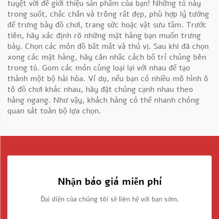
tuyệt vời để giới thiệu sản phẩm của bạn! Những tủ này
trong suốt, chắc chắn và trông rất đẹp, phù hợp lý tưởng
để trưng bày đồ chơi, trang sức hoặc vật sưu tầm. Trước
tiên, hãy xác định rõ những mặt hàng bạn muốn trưng
bày. Chọn các món đồ bắt mắt và thú vị. Sau khi đã chọn
xong các mặt hàng, hãy cân nhắc cách bố trí chúng bên
trong tủ. Gom các món cùng loại lại với nhau để tạo
thành một bộ hài hòa. Ví dụ, nếu bạn có nhiều mô hình ô
tô đồ chơi khác nhau, hãy đặt chúng cạnh nhau theo
hàng ngang. Như vậy, khách hàng có thể nhanh chóng
quan sát toàn bộ lựa chọn.
Nhận báo giá miễn phí
Đại diện của chúng tôi sẽ liên hệ với bạn sớm.