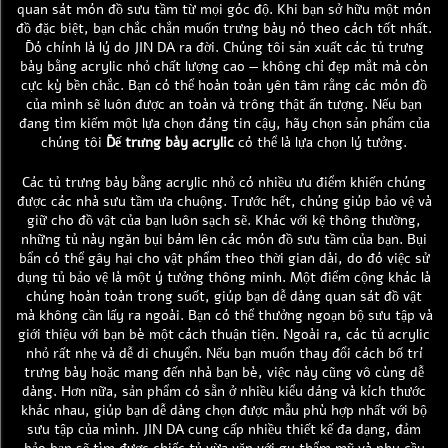
quan sát món đồ sưu tầm từ mọi góc độ. Khi bạn sở hữu một món
đồ đặc biệt, bạn chắc chắn muốn trưng bày nó theo cách tốt nhất.
Đó chính là lý do JIN DA ra đời. Chúng tôi sản xuất các tủ trưng
bày bằng acrylic nhỏ chất lượng cao — không chỉ đẹp mắt mà còn
cực kỳ bền chắc. Bạn có thể hoàn toàn yên tâm rằng các món đồ
của mình sẽ luôn được an toàn và trông thật ấn tượng. Nếu bạn
đang tìm kiếm một lựa chọn đáng tin cậy, hãy chọn sản phẩm của
chúng tôi
Đế trưng bày acrylic
có thể là lựa chọn lý tưởng.
Các tủ trưng bày bằng acrylic nhỏ có nhiều ưu điểm khiến chúng
được các nhà sưu tầm ưa chuộng. Trước hết, chúng giúp bảo vệ và
giữ cho đồ vật của bạn luôn sạch sẽ. Khác với kệ thông thường,
những tủ này ngăn bụi bám lên các món đồ sưu tầm của bạn. Bụi
bẩn có thể gây hại cho vật phẩm theo thời gian dài, do đó việc sử
dụng tủ bảo vệ là một ý tưởng thông minh. Một điểm cộng khác là
chúng hoàn toàn trong suốt, giúp bạn dễ dàng quan sát đồ vật
mà không cần lấy ra ngoài. Bạn có thể thưởng ngoạn bộ sưu tập và
giới thiệu với bạn bè một cách thuận tiện. Ngoài ra, các tủ acrylic
nhỏ rất nhẹ và dễ di chuyển. Nếu bạn muốn thay đổi cách bố trí
trưng bày hoặc mang đến nhà bạn bè, việc này cũng vô cùng dễ
dàng. Hơn nữa, sản phẩm có sẵn ở nhiều kiểu dáng và kích thước
khác nhau, giúp bạn dễ dàng chọn được mẫu phù hợp nhất với bộ
sưu tập của mình. JIN DA cung cấp nhiều thiết kế đa dạng, đảm