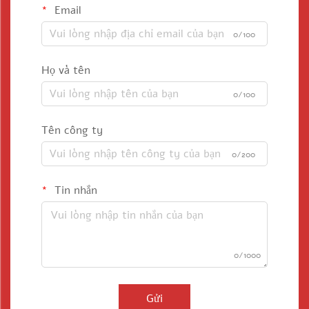
Email
0/100
Họ và tên
0/100
Tên công ty
0/200
Tin nhắn
0/1000
Gửi