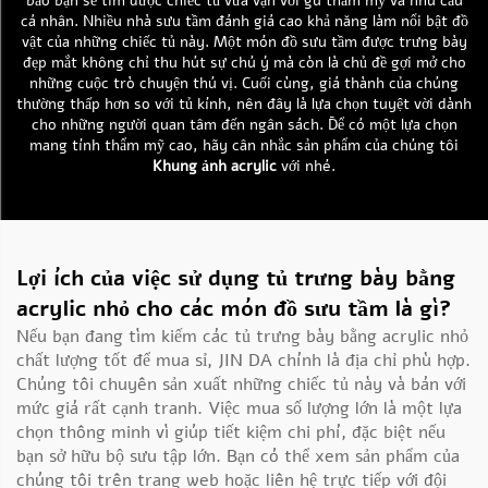
bảo bạn sẽ tìm được chiếc tủ vừa vặn với gu thẩm mỹ và nhu cầu
cá nhân. Nhiều nhà sưu tầm đánh giá cao khả năng làm nổi bật đồ
vật của những chiếc tủ này. Một món đồ sưu tầm được trưng bày
đẹp mắt không chỉ thu hút sự chú ý mà còn là chủ đề gợi mở cho
những cuộc trò chuyện thú vị. Cuối cùng, giá thành của chúng
thường thấp hơn so với tủ kính, nên đây là lựa chọn tuyệt vời dành
cho những người quan tâm đến ngân sách. Để có một lựa chọn
mang tính thẩm mỹ cao, hãy cân nhắc sản phẩm của chúng tôi
Khung ảnh acrylic
với nhé.
Lợi ích của việc sử dụng tủ trưng bày bằng
acrylic nhỏ cho các món đồ sưu tầm là gì?
Nếu bạn đang tìm kiếm các tủ trưng bày bằng acrylic nhỏ
chất lượng tốt để mua sỉ, JIN DA chính là địa chỉ phù hợp.
Chúng tôi chuyên sản xuất những chiếc tủ này và bán với
mức giá rất cạnh tranh. Việc mua số lượng lớn là một lựa
chọn thông minh vì giúp tiết kiệm chi phí, đặc biệt nếu
bạn sở hữu bộ sưu tập lớn. Bạn có thể xem sản phẩm của
chúng tôi trên trang web hoặc liên hệ trực tiếp với đội