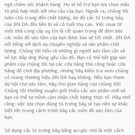
ngũ chăm sóc khách hàng. Họ sẽ hỗ trợ bạn lựa chọn mẫu
tủ phù hợp nhất với nhu cầu của bạn. Ngoài ra, chúng tôi
luôn chú trọng đến chất lượng, do đó các tủ trưng bày
của JIN DA đều bền bỉ và có tuổi thọ cao. Việc mua từ
một nhà cung cấp uy tín là rất quan trọng để đảm bảo
các món đồ sưu tầm của bạn được bảo vệ tốt nhất. JIN DA
nổi tiếng với dịch vụ chuyên nghiệp và sản phẩm chất
lượng. Chúng tôi hiểu rõ những gì người sưu tầm cần và
nỗ lực đáp ứng đúng yêu cầu đó. Bạn có thể bắt gặp sản
phẩm của chúng tôi tại các cửa hàng thủ công hoặc cửa
hàng đồ chơi địa phương, nhưng hãy kiểm tra xem chúng
có mang thương hiệu JIN DA hay không. Nếu bạn tham
dự hội chợ sưu tầm, hãy tìm gian hàng của chúng tôi!
Chúng tôi thường xuyên giới thiệu các sản phẩm mới và
bạn có thể tự mình cảm nhận chất lượng thực tế. Hãy nhớ
rằng: việc lựa chọn đúng tủ trưng bày sẽ tạo nên sự khác
biệt lớn trong cách trình bày các món đồ sưu tầm của
bạn.
Sử dụng các tủ trưng bày bằng acrylic nhỏ là một cách