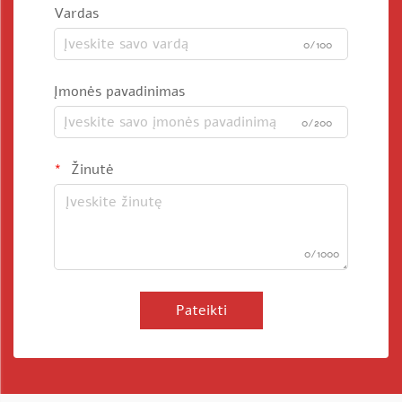
Vardas
0/100
Įmonės pavadinimas
0/200
Žinutė
0/1000
Pateikti