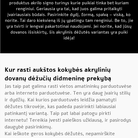
produktus
akrilo signo turinys
kurie puikiai tinka bet kuriam
renginiui. Geriausia yra tai, kad juos galima pritaikyti
įvairiausiais būdais. Pasirinkite dydį, formą, spalvą – viską, ko
norite. Tai daro kiekvieną iš jų ypatingu tam renginiui. Be to, jie
yra tvirti ir lengvai pakartotinai naudojami. Jei norite, kad jūsų
dovanos išsiskirtų, šis akrylinis dėžutės variantas yra puiki
idėja!
Kur rasti aukštos kokybės akrylinių
dovanų dėžučių didmeninę prekybą
Jas taip pat galima rasti vietos amatininkų parduotuvėse
arba interneto parduotuvėse. Ten yra daug įvairių stilių
ir dydžių. Kai kurios parduotuvės leidžia pamatyti
dėžutes tikrovėje, kas padeda pasirinkti labiausiai
patinkantį variantą. Taip pat labai patogu pirkti
internetu! Tereikia įvesti paieškos užklausą, ir pasirodys
daugybė pasirinkimų.
Kai ieškote geros kokybės dėžutės, nepamirškite