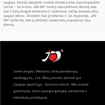
saugiau. Kartais dangtelis sunkiai atsidaro arba neprisispaudžia
tvirtai – tai erzina. „JIN DA“ turėtų suprojektuoti dėžutę taip,
kad ji būtų lengvai atidaroma ir uždaroma, tačiau dovanos liktų
saugiai įdėtos. Žinodami šias problemas ir jas išsprendę, „JIN
DA“ užtikrina, kad jų dėžutės visada būtų populiarios tarp
klientų.
Sveiki atvykę į Wenzhou Jinda parodomųjų
medžiagų ko., Ltd. Mūsų įmonės būstinė yra
Cangnan apskrityje, Venchou mieste. Mes esame
gamintojas, kuris sujungia gamybą, pardavimą ir
individualų pritaikymą.