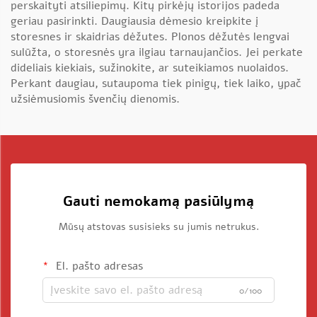
perskaityti atsiliepimų. Kitų pirkėjų istorijos padeda
geriau pasirinkti. Daugiausia dėmesio kreipkite į
storesnes ir skaidrias dėžutes. Plonos dėžutės lengvai
sulūžta, o storesnės yra ilgiau tarnaujančios. Jei perkate
dideliais kiekiais, sužinokite, ar suteikiamos nuolaidos.
Perkant daugiau, sutaupoma tiek pinigų, tiek laiko, ypač
užsiėmusiomis švenčių dienomis.
Gauti nemokamą pasiūlymą
Mūsų atstovas susisieks su jumis netrukus.
El. pašto adresas
0/100