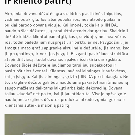
ir kliento patirtį
Akryliniai dovanų dėžutės yra skaidrios plastikinės talpyklos,
vadinamos akrylu. Jos labai populiarios, nes atrodo puikiai ir
puikiai parodo dovaną viduje. Kai įmonė, tokia kaip JIN DA,
naudoja šias dėžutes, jų produktai atrodo dar geriau. Skaidrioji
dėžutė leidžia klientui pamatyti, kas yra viduje, net neatvėrus
jos, todėl padeda jam nuspręsti, ar pirkti, ar ne. Pavyzdžiui, jei
žmogus mato gražų apyrankę akrylinėje dėžutėje, jis mano, kad
ji yra ypatinga, ir nori jos įsigyti. Blizganti paviršiaus struktūra
atspindi šviesą, todėl dovanos spalvos išsiskiria dar ryškiau.
Dovanos šioje dėžutėje jaučiamos tarsi jau supakuotos ir
pasiruošusios šventei. Klientas jaučiasi laimingas ir sužavėtas,
kai ją įsigyja. Kai jis laimingas, grįžta į JIN DA pirkti daugiau. Be
to, akrylinė dėžutė gali būti naudojama pakartotinai: žmonės ją
saugo mažiems daiktams laikyti arba kaip dekoraciją. Dovana
toliau „duoda“ net po to, kai ji jau atidaryta. Visoje apžvalgoje
naudojant akrylines dėžutes produktai atrodo žymiai geriau ir
klientams suteikia malonią patirtį.