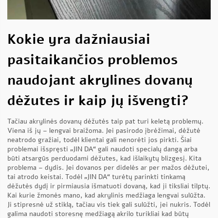
Kokie yra dažniausiai
pasitaikančios problemos
naudojant akrylines dovanų
dėžutes ir kaip jų išvengti?
Tačiau akrylinės dovanų dėžutės taip pat turi keletą problemų.
Viena iš jų – lengvai braižoma. Jei pasirodo įbrėžimai, dėžutė
neatrodo gražiai, todėl klientai gali nenorėti jos pirkti. Šiai
problemai išspręsti „JIN DA“ gali naudoti specialų dangą arba
būti atsargūs perduodami dėžutes, kad išlaikytų blizgesį. Kita
problema – dydis. Jei dovanos per didelės ar per mažos dėžutei,
tai atrodo keistai. Todėl „JIN DA“ turėtų parinkti tinkamą
dėžutės dydį ir pirmiausia išmatuoti dovaną, kad ji tiksliai tilptų.
Kai kurie žmonės mano, kad akrylinis medžiaga lengvai sulūžta.
Ji stipresnė už stiklą, tačiau vis tiek gali sulūžti, jei nukris. Todėl
galima naudoti storesnę medžiagą
akrilo turikliai
kad būtų