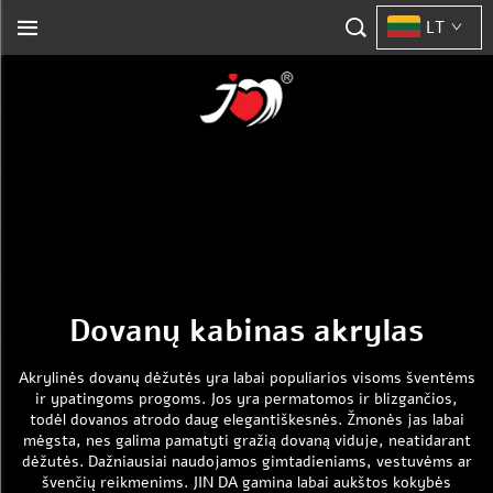
LT
Dovanų kabinas akrylas
Akrylinės dovanų dėžutės yra labai populiarios visoms šventėms
ir ypatingoms progoms. Jos yra permatomos ir blizgančios,
todėl dovanos atrodo daug elegantiškesnės. Žmonės jas labai
mėgsta, nes galima pamatyti gražią dovaną viduje, neatidarant
dėžutės. Dažniausiai naudojamos gimtadieniams, vestuvėms ar
švenčių reikmenims. JIN DA gamina labai aukštos kokybės