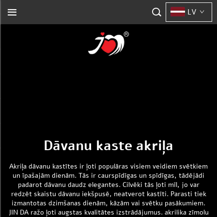
LV
Dāvanu kaste akriļa
Akriļa dāvanu kastītes ir ļoti populāras visiem veidiem svētkiem
un īpašajām dienām. Tās ir caurspīdīgas un spīdīgas, tādējādi
padarot dāvanu daudz elegantes. Cilvēki tās ļoti mīl, jo var
redzēt skaistu dāvanu iekšpusē, neatverot kastīti. Parasti tiek
izmantotas dzimšanas dienām, kāzām vai svētku pasākumiem.
JIN DA ražo ļoti augstas kvalitātes izstrādājumus.
akrilika zīmolu