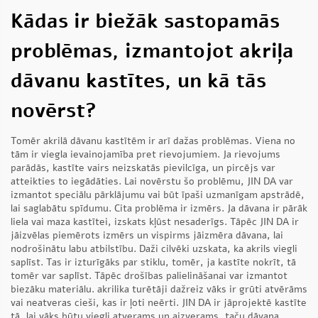
Kādas ir biežāk sastopamās
problēmas, izmantojot akriļa
dāvanu kastītes, un kā tās
novērst?
Tomēr akrilā dāvanu kastītēm ir arī dažas problēmas. Viena no
tām ir viegla ievainojamība pret rievojumiem. Ja rievojums
parādās, kastīte vairs neizskatās pievilcīga, un pircējs var
atteikties to iegādāties. Lai novērstu šo problēmu, JIN DA var
izmantot speciālu pārklājumu vai būt īpaši uzmanīgam apstrādē,
lai saglabātu spīdumu. Cita problēma ir izmērs. Ja dāvana ir pārāk
liela vai maza kastītei, izskats kļūst nesaderīgs. Tāpēc JIN DA ir
jāizvēlas piemērots izmērs un vispirms jāizmēra dāvana, lai
nodrošinātu labu atbilstību. Daži cilvēki uzskata, ka akrils viegli
saplīst. Tas ir izturīgāks par stiklu, tomēr, ja kastīte nokrīt, tā
tomēr var saplīst. Tāpēc drošības palielināšanai var izmantot
biezāku materiālu.
akrilika turētāji
dažreiz vāks ir grūti atvērāms
vai neatveras cieši, kas ir ļoti neērti. JIN DA ir jāprojektē kastīte
tā, lai vāks būtu viegli atverams un aizverams, taču dāvana