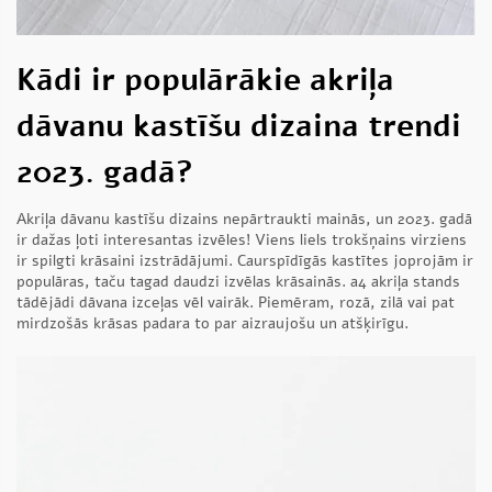
Kādi ir populārākie akriļa
dāvanu kastīšu dizaina trendi
2023. gadā?
Akriļa dāvanu kastīšu dizains nepārtraukti mainās, un 2023. gadā
ir dažas ļoti interesantas izvēles! Viens liels trokšņains virziens
ir spilgti krāsaini izstrādājumi. Caurspīdīgās kastītes joprojām ir
populāras, taču tagad daudzi izvēlas krāsainās.
a4 akriļa stands
tādējādi dāvana izceļas vēl vairāk. Piemēram, rozā, zilā vai pat
mirdzošās krāsas padara to par aizraujošu un atšķirīgu.