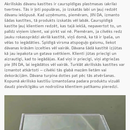
Akriliskās dāvanu kastītes ir caurspīdīgas plastmasas (akrila)
tvertnes. Tās ir ļoti populāras, jo izskatās labi un ļauj redzēt
dāvanu iekšpusē. Kad uzņēmums, piemēram, JIN DA, izmanto
šādas kastītes, tā produkts izskatās vēl labāk. Caurspīdīgā
kastīte ļauj klientiem redzēt, kas tajā iekšā, nepavertot to, un
palīdz viņiem izlemt, vai pirkt vai nē. Piemēram, ja cilvēks redz
jauku rokassprādzi akrilā kastītē, viņš domā, ka tā ir īpaša, un
vēlas to iegādāties. Spīdīgā virsma atspoguļo gaismu, liekot
dāvanas krāsām izcelties vēl vairāk. Dāvana šādā kastītē izjūtas
kā jau iepakota un gatava svētkiem. Klienti jūtas priecīgi un
aizrautīgi, kad to iegādājas. Kad viņi ir priecīgi, viņi atgriežas
pie JIN DA, lai iegādātos vēl vairāk. Turklāt akriliskās kastītes var
izmantot atkārtoti — cilvēki tās glabā mazām lietām vai
dekorācijām. Dāvana turpina doties pat pēc tās atvēršanas.
Kopumā akrilisko kastīšu izmantošana padara produktu vizuāli
daudz pievilcīgāku un nodrošina klientiem patīkamu pieredzi.