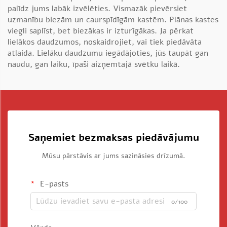
palīdz jums labāk izvēlēties. Vismazāk pievērsiet
uzmanību biezām un caurspīdīgām kastēm. Plānas kastes
viegli saplīst, bet biezākas ir izturīgākas. Ja pērkat
lielākos daudzumos, noskaidrojiet, vai tiek piedāvāta
atlaida. Lielāku daudzumu iegādājoties, jūs taupāt gan
naudu, gan laiku, īpaši aizņemtajā svētku laikā.
Saņemiet bezmaksas piedāvājumu
Mūsu pārstāvis ar jums sazināsies drīzumā.
E-pasts
0/100