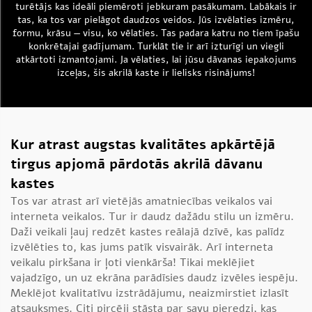
turētājs
kas ideāli piemēroti jebkuram pasākumam. Labākais ir
tas, ka tos var pielāgot daudzos veidos. Jūs izvēlaties izmēru,
formu, krāsu — visu, ko vēlaties. Tas padara katru no tiem īpašu
konkrētajai gadījumam. Turklāt tie ir arī izturīgi un viegli
atkārtoti izmantojami. Ja vēlaties, lai jūsu dāvanas iepakojums
izceļas, šis akrilā kaste ir lielisks risinājums!
Kur atrast augstas kvalitātes apkārtējā
tirgus apjomā pārdotās akrilā dāvanu
kastes
Tos var atrast arī vietējās amatniecības veikalos vai
interneta veikalos. Tur ir daudz dažādu stilu un izmēru.
Daži veikali ļauj redzēt kastes reālajā dzīvē, kas palīdz
izvēlēties to, kas jums patīk visvairāk. Arī interneta
veikalu pirkšana ir ļoti vienkārša! Tikai meklējiet
vajadzīgo, un uz ekrāna parādīsies daudz izvēles iespēju.
Meklējot kvalitatīvu izstrādājumu, neaizmirstiet izlasīt
atsauksmes. Citi pircēji stāsta par savu pieredzi, kas