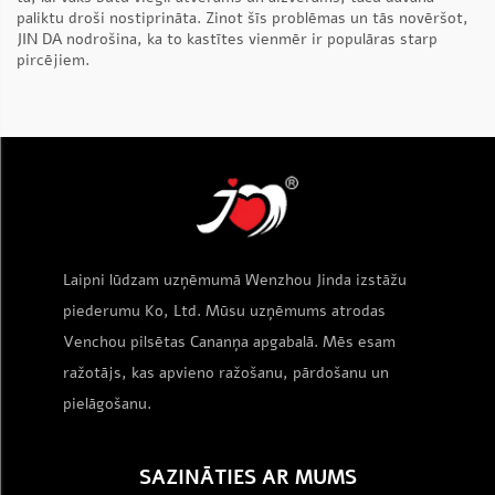
paliktu droši nostiprināta. Zinot šīs problēmas un tās novēršot,
JIN DA nodrošina, ka to kastītes vienmēr ir populāras starp
pircējiem.
Laipni lūdzam uzņēmumā Wenzhou Jinda izstāžu
piederumu Ko, Ltd. Mūsu uzņēmums atrodas
Venchou pilsētas Cananņa apgabalā. Mēs esam
ražotājs, kas apvieno ražošanu, pārdošanu un
pielāgošanu.
SAZINĀTIES AR MUMS